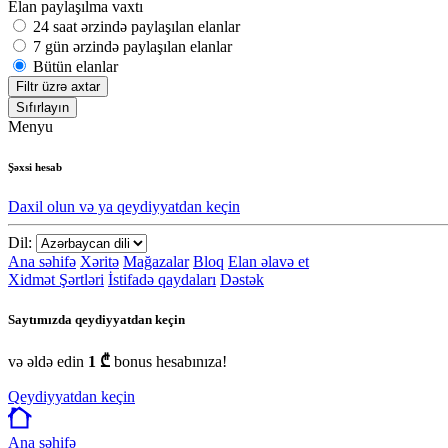
Elan paylaşılma vaxtı
24 saat ərzində paylaşılan elanlar
7 gün ərzində paylaşılan elanlar
Bütün elanlar
Filtr üzrə axtar
Sıfırlayın
Menyu
Şəxsi hesab
Daxil olun və ya qeydiyyatdan keçin
Dil:
Ana səhifə
Xəritə
Mağazalar
Bloq
Elan əlavə et
Xidmət Şərtləri
İstifadə qaydaları
Dəstək
Saytımızda qeydiyyatdan keçin
və əldə edin
1 ₾
bonus hesabınıza!
Qeydiyyatdan keçin
Ana səhifə