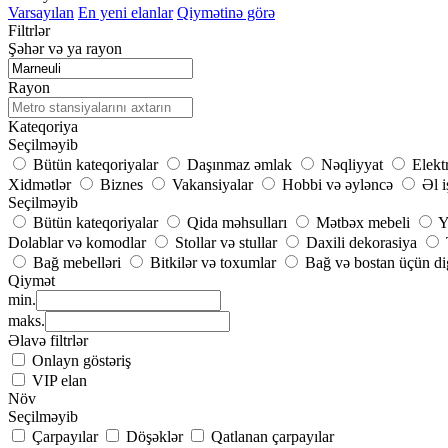
Varsayılan
En yeni elanlar
Qiymətinə görə
Filtrlər
Şəhər və ya rayon
Rayon
Kateqoriya
Seçilməyib
Bütün kateqoriyalar
Daşınmaz əmlak
Nəqliyyat
Elekt
Xidmətlər
Biznes
Vakansiyalar
Hobbi və əyləncə
Əl i
Seçilməyib
Bütün kateqoriyalar
Qida məhsulları
Mətbəx mebeli
Y
Dolablar və komodlar
Stollar və stullar
Daxili dekorasiya
Bağ mebelləri
Bitkilər və toxumlar
Bağ və bostan üçün di
Qiymət
min.
maks.
Əlavə filtrlər
Onlayn göstəriş
VIP elan
Növ
Seçilməyib
Çarpayılar
Döşəklər
Qatlanan çarpayılar