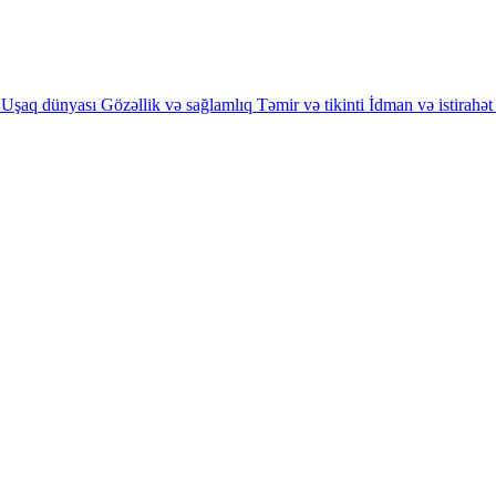
Uşaq dünyası
Gözəllik və sağlamlıq
Təmir və tikinti
İdman və istirahət