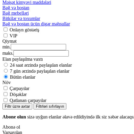
Məişət kimyəvi maddələri
Bağ və bostan
Bağ mebelləri
Bitkilər və toxumlar
Bağ və bostan üçün digər məhsullar
Onlayn göstəriş
VIP
Qiymət
min.
maks.
Elan paylaşılma vaxtı
24 saat ərzində paylaşılan elanlar
7 gün ərzində paylaşılan elanlar
Bütün elanlar
Növ
Çarpayılar
Döşəklər
Qatlanan çarpayılar
Filtr üzrə axtar
Filtrləri sıfırlayın
Abone olun
sizə uyğun elanlar əlavə edildiyində ilk siz xəbər alacaqs
Abonə ol
Varsayılan