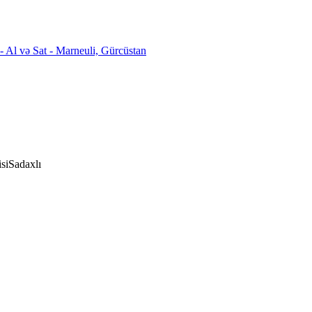
si
Sadaxlı