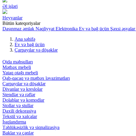
Əl işləri
Heyvanlar
Bütün kateqoriyalar
Daşınmaz əmlak
Nəqliyyat
Elektronika
Ev və bağ üçün
Şəxsi əşyalar
Ana səhifə
Ev və bağ üçün
Çarpayılar və döşəklər
Qida məhsulları
Mətbəx mebeli
Yataq otağı mebeli
Qab-qacaq və mətbəx ləvazimatları
Çarpayılar və döşəklər
Divanlar və kreslolar
Stendlər və rəflər
Dolablar və komodlar
Stollar və stullar
Daxili dekorasiya
Tekstil və xalçalar
İşıqlandırma
Təhlükəsizlik və siqnalizasiya
Baklar və çənlər