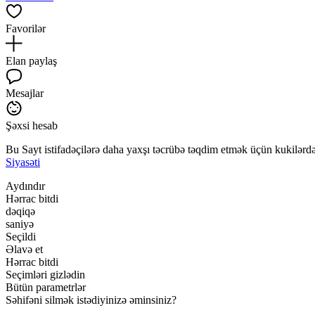
Favorilər
Elan paylaş
Mesajlar
Şəxsi hesab
Bu Sayt istifadəçilərə daha yaxşı təcrübə təqdim etmək üçün kukilərdən
Siyasəti
Aydındır
Hərrac bitdi
dəqiqə
saniyə
Seçildi
Əlavə et
Hərrac bitdi
Seçimləri gizlədin
Bütün parametrlər
Səhifəni silmək istədiyinizə əminsiniz?