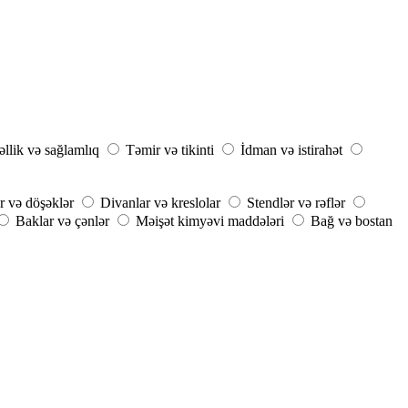
llik və sağlamlıq
Təmir və tikinti
İdman və istirahət
r və döşəklər
Divanlar və kreslolar
Stendlər və rəflər
Baklar və çənlər
Məişət kimyəvi maddələri
Bağ və bostan