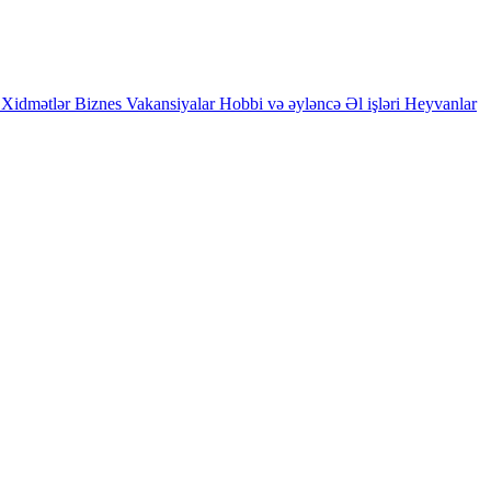
Xidmətlər
Biznes
Vakansiyalar
Hobbi və əyləncə
Əl işləri
Heyvanlar