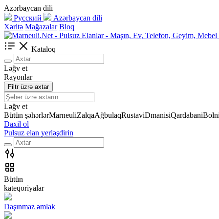
Azərbaycan dili
Русский
Azərbaycan dili
Xəritə
Mağazalar
Bloq
Kataloq
Ləğv et
Rayonlar
Filtr üzrə axtar
Ləğv et
Bütün şəhərlər
Marneuli
Zalqa
Ağbulaq
Rustavi
Dmanisi
Qardabani
Bolni
Daxil ol
Pulsuz elan yerləşdirin
Bütün
kateqoriyalar
Daşınmaz əmlak