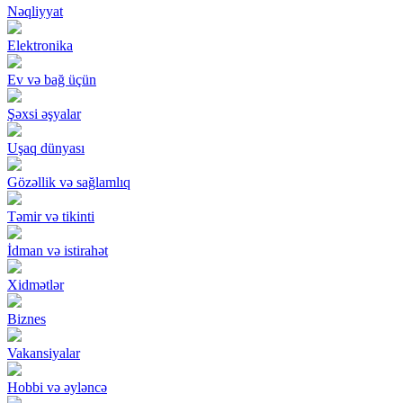
Nəqliyyat
Elektronika
Ev və bağ üçün
Şəxsi əşyalar
Uşaq dünyası
Gözəllik və sağlamlıq
Təmir və tikinti
İdman və istirahət
Xidmətlər
Biznes
Vakansiyalar
Hobbi və əyləncə