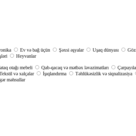
ronika
Ev və bağ üçün
Şəxsi əşyalar
Uşaq dünyası
Gözə
şləri
Heyvanlar
ataq otağı mebeli
Qab-qacaq və mətbəx ləvazimatları
Çarpayıla
Tekstil və xalçalar
İşıqlandırma
Təhlükəsizlik və siqnalizasiya
gər məhsullar