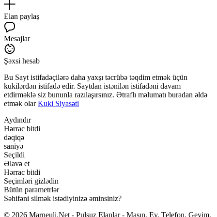
Elan paylaş
Mesajlar
Şəxsi hesab
Bu Sayt istifadəçilərə daha yaxşı təcrübə təqdim etmək üçün
kukilərdən istifadə edir. Saytdan istənilən istifadəni davam
etdirməklə siz bununla razılaşırsınız. Ətraflı məlumatı buradan əldə
etmək olar
Kuki Siyasəti
Aydındır
Hərrac bitdi
dəqiqə
saniyə
Seçildi
Əlavə et
Hərrac bitdi
Seçimləri gizlədin
Bütün parametrlər
Səhifəni silmək istədiyinizə əminsiniz?
© 2026 Marneuli.Net - Pulsuz Elanlar - Maşın, Ev, Telefon, Geyim,