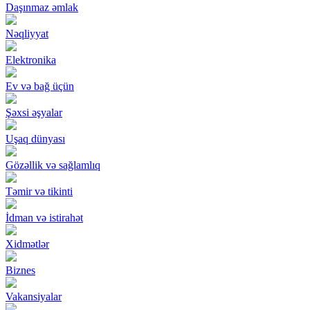
Daşınmaz əmlak
Nəqliyyat
Elektronika
Ev və bağ üçün
Şəxsi əşyalar
Uşaq dünyası
Gözəllik və sağlamlıq
Təmir və tikinti
İdman və istirahət
Xidmətlər
Biznes
Vakansiyalar