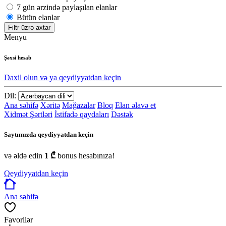
7 gün ərzində paylaşılan elanlar
Bütün elanlar
Filtr üzrə axtar
Menyu
Şəxsi hesab
Daxil olun və ya qeydiyyatdan keçin
Dil:
Ana səhifə
Xəritə
Mağazalar
Bloq
Elan əlavə et
Xidmət Şərtləri
İstifadə qaydaları
Dəstək
Saytımızda qeydiyyatdan keçin
və əldə edin
1 ₾
bonus hesabınıza!
Qeydiyyatdan keçin
Ana səhifə
Favorilər