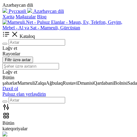
Azərbaycan dili
Русский
Azərbaycan dili
Xəritə
Mağazalar
Bloq
Kataloq
Ləğv et
Rayonlar
Filtr üzrə axtar
Ləğv et
Bütün
şəhərlər
Marneuli
Zalqa
Ağbulaq
Rustavi
Dmanisi
Qardabani
Bolnisi
Sada
Daxil ol
Pulsuz elan yerləşdirin
Bütün
kateqoriyalar