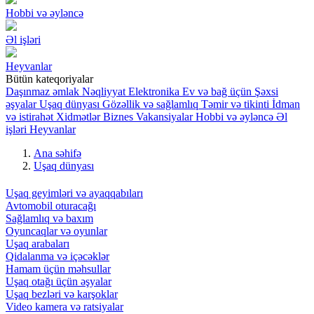
Hobbi və əyləncə
Əl işləri
Heyvanlar
Bütün kateqoriyalar
Daşınmaz əmlak
Nəqliyyat
Elektronika
Ev və bağ üçün
Şəxsi
əşyalar
Uşaq dünyası
Gözəllik və sağlamlıq
Təmir və tikinti
İdman
və istirahət
Xidmətlər
Biznes
Vakansiyalar
Hobbi və əyləncə
Əl
işləri
Heyvanlar
Ana səhifə
Uşaq dünyası
Uşaq geyimləri və ayaqqabıları
Avtomobil oturacağı
Sağlamlıq və baxım
Oyuncaqlar və oyunlar
Uşaq arabaları
Qidalanma və içəcəklər
Hamam üçün məhsullar
Uşaq otağı üçün əşyalar
Uşaq bezləri və karşoklar
Video kamera və ratsiyalar