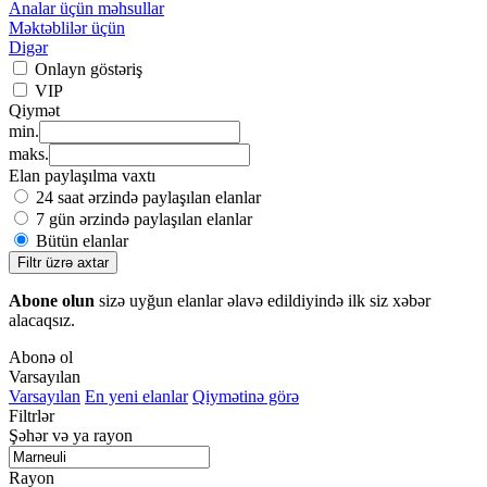
Analar üçün məhsullar
Məktəblilər üçün
Digər
Onlayn göstəriş
VIP
Qiymət
min.
maks.
Elan paylaşılma vaxtı
24 saat ərzində paylaşılan elanlar
7 gün ərzində paylaşılan elanlar
Bütün elanlar
Filtr üzrə axtar
Abone olun
sizə uyğun elanlar əlavə edildiyində ilk siz xəbər
alacaqsız.
Abonə ol
Varsayılan
Varsayılan
En yeni elanlar
Qiymətinə görə
Filtrlər
Şəhər və ya rayon
Rayon