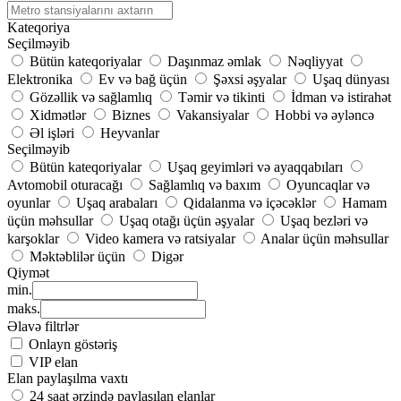
Kateqoriya
Seçilməyib
Bütün kateqoriyalar
Daşınmaz əmlak
Nəqliyyat
Elektronika
Ev və bağ üçün
Şəxsi əşyalar
Uşaq dünyası
Gözəllik və sağlamlıq
Təmir və tikinti
İdman və istirahət
Xidmətlər
Biznes
Vakansiyalar
Hobbi və əyləncə
Əl işləri
Heyvanlar
Seçilməyib
Bütün kateqoriyalar
Uşaq geyimləri və ayaqqabıları
Avtomobil oturacağı
Sağlamlıq və baxım
Oyuncaqlar və
oyunlar
Uşaq arabaları
Qidalanma və içəcəklər
Hamam
üçün məhsullar
Uşaq otağı üçün əşyalar
Uşaq bezləri və
karşoklar
Video kamera və ratsiyalar
Analar üçün məhsullar
Məktəblilər üçün
Digər
Qiymət
min.
maks.
Əlavə filtrlər
Onlayn göstəriş
VIP elan
Elan paylaşılma vaxtı
24 saat ərzində paylaşılan elanlar