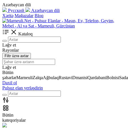
Azərbaycan dili
Русский
Azərbaycan dili
Xəritə
Mağazalar
Bloq
Kataloq
Ləğv et
Rayonlar
Filtr üzrə axtar
Ləğv et
Bütün
şəhərlər
Marneuli
Zalqa
Ağbulaq
Rustavi
Dmanisi
Qardabani
Bolnisi
Sada
Daxil ol
Pulsuz elan yerləşdirin
Bütün
kateqoriyalar