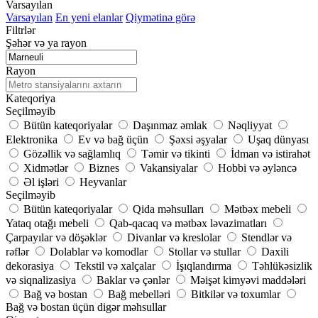
Varsayılan
Varsayılan
En yeni elanlar
Qiymətinə görə
Filtrlər
Şəhər və ya rayon
Rayon
Kateqoriya
Seçilməyib
Bütün kateqoriyalar
Daşınmaz əmlak
Nəqliyyat
Elektronika
Ev və bağ üçün
Şəxsi əşyalar
Uşaq dünyası
Gözəllik və sağlamlıq
Təmir və tikinti
İdman və istirahət
Xidmətlər
Biznes
Vakansiyalar
Hobbi və əyləncə
Əl işləri
Heyvanlar
Seçilməyib
Bütün kateqoriyalar
Qida məhsulları
Mətbəx mebeli
Yataq otağı mebeli
Qab-qacaq və mətbəx ləvazimatları
Çarpayılar və döşəklər
Divanlar və kreslolar
Stendlər və
rəflər
Dolablar və komodlar
Stollar və stullar
Daxili
dekorasiya
Tekstil və xalçalar
İşıqlandırma
Təhlükəsizlik
və siqnalizasiya
Baklar və çənlər
Məişət kimyəvi maddələri
Bağ və bostan
Bağ mebelləri
Bitkilər və toxumlar
Bağ və bostan üçün digər məhsullar