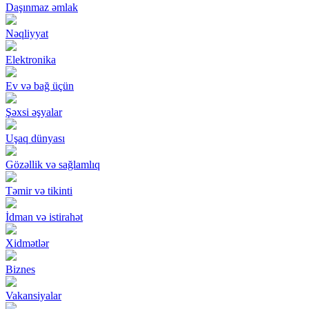
Daşınmaz əmlak
Nəqliyyat
Elektronika
Ev və bağ üçün
Şəxsi əşyalar
Uşaq dünyası
Gözəllik və sağlamlıq
Təmir və tikinti
İdman və istirahət
Xidmətlər
Biznes
Vakansiyalar