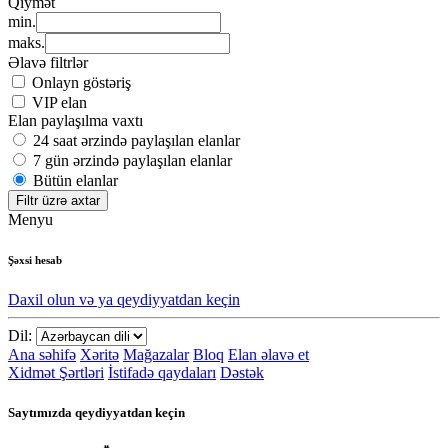
Qiymət
min.
maks.
Əlavə filtrlər
Onlayn göstəriş
VIP elan
Elan paylaşılma vaxtı
24 saat ərzində paylaşılan elanlar
7 gün ərzində paylaşılan elanlar
Bütün elanlar
Filtr üzrə axtar
Menyu
Şəxsi hesab
Daxil olun və ya qeydiyyatdan keçin
Dil:
Ana səhifə
Xəritə
Mağazalar
Bloq
Elan əlavə et
Xidmət Şərtləri
İstifadə qaydaları
Dəstək
Saytımızda qeydiyyatdan keçin