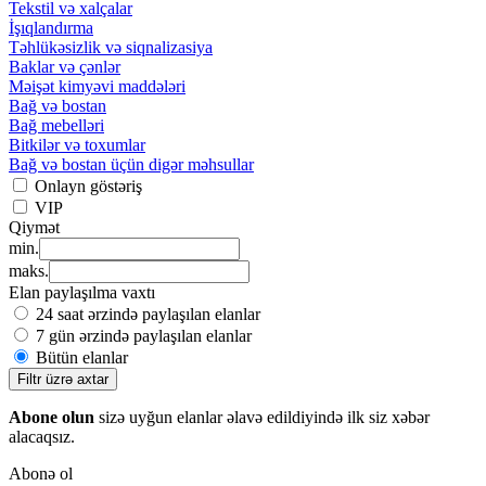
Tekstil və xalçalar
İşıqlandırma
Təhlükəsizlik və siqnalizasiya
Baklar və çənlər
Məişət kimyəvi maddələri
Bağ və bostan
Bağ mebelləri
Bitkilər və toxumlar
Bağ və bostan üçün digər məhsullar
Onlayn göstəriş
VIP
Qiymət
min.
maks.
Elan paylaşılma vaxtı
24 saat ərzində paylaşılan elanlar
7 gün ərzində paylaşılan elanlar
Bütün elanlar
Filtr üzrə axtar
Abone olun
sizə uyğun elanlar əlavə edildiyində ilk siz xəbər
alacaqsız.
Abonə ol