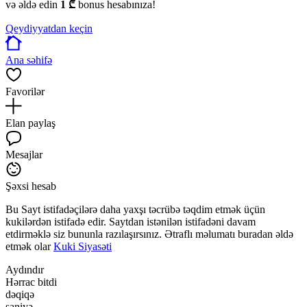
və əldə edin
1 ₾
bonus hesabınıza!
Qeydiyyatdan keçin
Ana səhifə
Favorilər
Elan paylaş
Mesajlar
Şəxsi hesab
Bu Sayt istifadəçilərə daha yaxşı təcrübə təqdim etmək üçün
kukilərdən istifadə edir. Saytdan istənilən istifadəni davam
etdirməklə siz bununla razılaşırsınız. Ətraflı məlumatı buradan əldə
etmək olar
Kuki Siyasəti
Aydındır
Hərrac bitdi
dəqiqə
saniyə