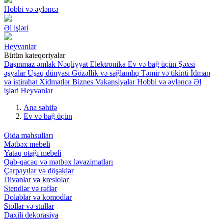
Hobbi və əyləncə
Əl işləri
Heyvanlar
Bütün kateqoriyalar
Daşınmaz əmlak
Nəqliyyat
Elektronika
Ev və bağ üçün
Şəxsi
əşyalar
Uşaq dünyası
Gözəllik və sağlamlıq
Təmir və tikinti
İdman
və istirahət
Xidmətlər
Biznes
Vakansiyalar
Hobbi və əyləncə
Əl
işləri
Heyvanlar
Ana səhifə
Ev və bağ üçün
Qida məhsulları
Mətbəx mebeli
Yataq otağı mebeli
Qab-qacaq və mətbəx ləvazimatları
Çarpayılar və döşəklər
Divanlar və kreslolar
Stendlər və rəflər
Dolablar və komodlar
Stollar və stullar
Daxili dekorasiya