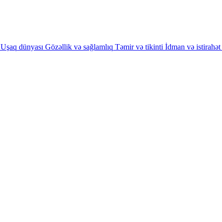
Uşaq dünyası
Gözəllik və sağlamlıq
Təmir və tikinti
İdman və istirahət