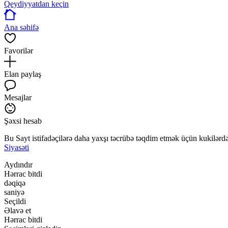
Qeydiyyatdan keçin
Ana səhifə
Favorilər
Elan paylaş
Mesajlar
Şəxsi hesab
Bu Sayt istifadəçilərə daha yaxşı təcrübə təqdim etmək üçün kukilərdən
Siyasəti
Aydındır
Hərrac bitdi
dəqiqə
saniyə
Seçildi
Əlavə et
Hərrac bitdi