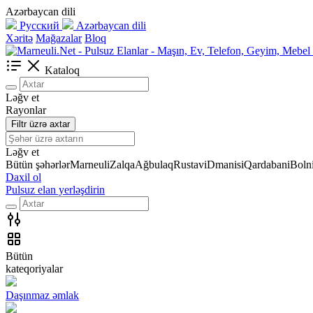
Azərbaycan dili
Русский
Azərbaycan dili
Xəritə
Mağazalar
Bloq
Kataloq
Ləğv et
Rayonlar
Filtr üzrə axtar
Ləğv et
Bütün şəhərlər
Marneuli
Zalqa
Ağbulaq
Rustavi
Dmanisi
Qardabani
Bolni
Daxil ol
Pulsuz elan yerləşdirin
Bütün
kateqoriyalar
Daşınmaz əmlak