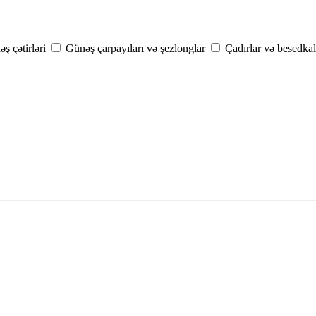
ş çətirləri
Günəş çarpayıları və şezlonglar
Çadırlar və besedkal