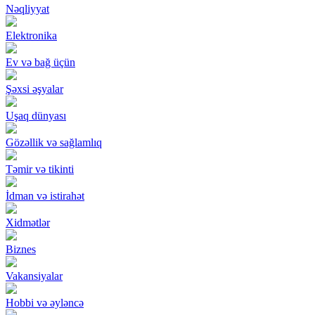
Nəqliyyat
Elektronika
Ev və bağ üçün
Şəxsi əşyalar
Uşaq dünyası
Gözəllik və sağlamlıq
Təmir və tikinti
İdman və istirahət
Xidmətlər
Biznes
Vakansiyalar
Hobbi və əyləncə