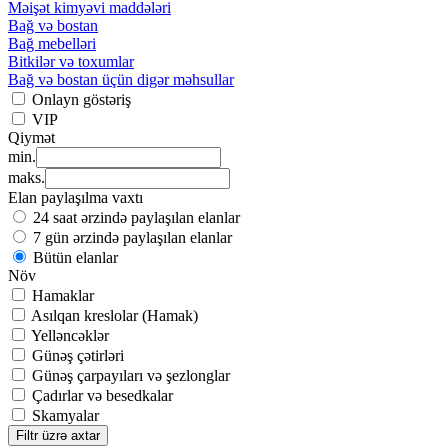
Məişət kimyəvi maddələri
Bağ və bostan
Bağ mebelləri
Bitkilər və toxumlar
Bağ və bostan üçün digər məhsullar
Onlayn göstəriş
VIP
Qiymət
min.
maks.
Elan paylaşılma vaxtı
24 saat ərzində paylaşılan elanlar
7 gün ərzində paylaşılan elanlar
Bütün elanlar
Növ
Hamaklar
Asılqan kreslolar (Hamak)
Yelləncəklər
Günəş çətirləri
Günəş çarpayıları və şezlonglar
Çadırlar və besedkalar
Skamyalar
Filtr üzrə axtar