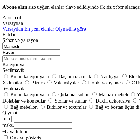
Abone olun
sizə uyğun elanlar əlavə edildiyində ilk siz xəbər alacaqs
Abonə ol
Varsayılan
Varsayılan
En yeni elanlar
Qiymətinə görə
Filtrlər
Şəhər və ya rayon
Rayon
Kateqoriya
Seçilməyib
Bütün kateqoriyalar
Daşınmaz əmlak
Nəqliyyat
Elekt
Xidmətlər
Biznes
Vakansiyalar
Hobbi və əyləncə
Əl i
Seçilməyib
Bütün kateqoriyalar
Qida məhsulları
Mətbəx mebeli
Y
Dolablar və komodlar
Stollar və stullar
Daxili dekorasiya
Bağ mebelləri
Bitkilər və toxumlar
Bağ və bostan üçün di
Qiymət
min.
maks.
Əlavə filtrlər
Onlayn göstəriş