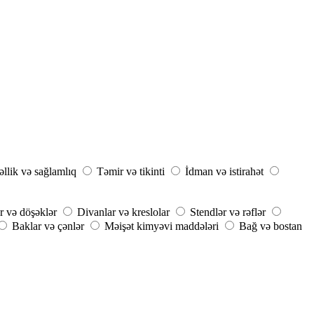
llik və sağlamlıq
Təmir və tikinti
İdman və istirahət
r və döşəklər
Divanlar və kreslolar
Stendlər və rəflər
Baklar və çənlər
Məişət kimyəvi maddələri
Bağ və bostan