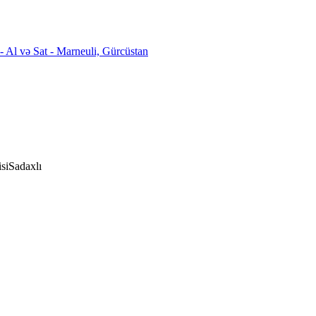
si
Sadaxlı