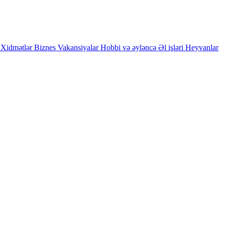
Xidmətlər
Biznes
Vakansiyalar
Hobbi və əyləncə
Əl işləri
Heyvanlar