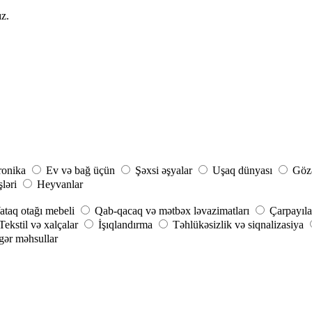
ız.
ronika
Ev və bağ üçün
Şəxsi əşyalar
Uşaq dünyası
Gözə
şləri
Heyvanlar
ataq otağı mebeli
Qab-qacaq və mətbəx ləvazimatları
Çarpayıla
Tekstil və xalçalar
İşıqlandırma
Təhlükəsizlik və siqnalizasiya
gər məhsullar