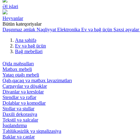
Əl işləri
Heyvanlar
Bütün kateqoriyalar
Daşınmaz əmlak
Nəqliyyat
Elektronika
Ev və bağ üçün
Şəxsi əşyalar
Ana səhifə
Ev və bağ üçün
Bağ mebelləri
Qida məhsulları
Mətbəx mebeli
Yataq otağı mebeli
Qab-qacaq və mətbəx ləvazimatları
Çarpayılar və döşəklər
Divanlar və kreslolar
Stendlər və rəflər
Dolablar və komodlar
Stollar və stullar
Daxili dekorasiya
Tekstil və xalçalar
İşıqlandırma
Təhlükəsizlik və siqnalizasiya
Baklar və çənlər