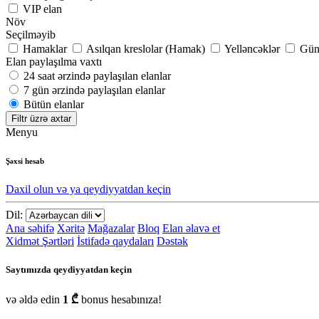
VIP elan
Növ
Seçilməyib
Hamaklar
Asılqan kreslolar (Hamak)
Yelləncəklər
Günə
Elan paylaşılma vaxtı
24 saat ərzində paylaşılan elanlar
7 gün ərzində paylaşılan elanlar
Bütün elanlar
Filtr üzrə axtar
Menyu
Şəxsi hesab
Daxil olun və ya qeydiyyatdan keçin
Dil:
Ana səhifə
Xəritə
Mağazalar
Bloq
Elan əlavə et
Xidmət Şərtləri
İstifadə qaydaları
Dəstək
Saytımızda qeydiyyatdan keçin
və əldə edin
1 ₾
bonus hesabınıza!