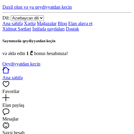
Daxil olun və ya qeydiyyatdan keçin
Dil:
Ana səhifə
Xəritə
Mağazalar
Bloq
Elan əlavə et
Xidmət Şərtləri
İstifadə qaydaları
Dəstək
Saytımızda qeydiyyatdan keçin
və əldə edin
1 ₾
bonus hesabınıza!
Qeydiyyatdan keçin
Ana səhifə
Favorilər
Elan paylaş
Mesajlar
Şəxsi hesab