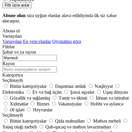
Filtr üzrə axtar
Abone olun
sizə uyğun elanlar əlavə edildiyində ilk siz xəbər
alacaqsız.
Abonə ol
Varsayılan
Varsayılan
En yeni elanlar
Qiymətinə görə
Filtrlər
Şəhər və ya rayon
Rayon
Kateqoriya
Seçilməyib
Bütün kateqoriyalar
Daşınmaz əmlak
Nəqliyyat
Elektronika
Ev və bağ üçün
Şəxsi əşyalar
Uşaq dünyası
Gözəllik və sağlamlıq
Təmir və tikinti
İdman və istirahət
Xidmətlər
Biznes
Vakansiyalar
Hobbi və əyləncə
Əl işləri
Heyvanlar
Seçilməyib
Bütün kateqoriyalar
Qida məhsulları
Mətbəx mebeli
Yataq otağı mebeli
Qab-qacaq və mətbəx ləvazimatları