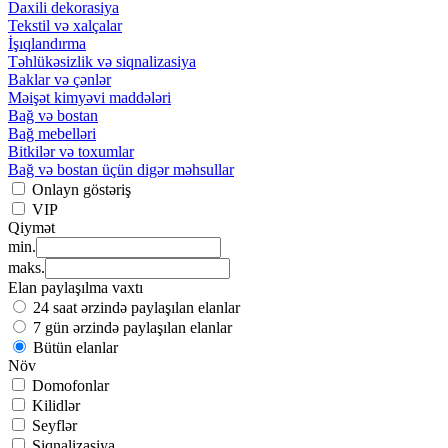
Daxili dekorasiya
Tekstil və xalçalar
İşıqlandırma
Təhlükəsizlik və siqnalizasiya
Baklar və çənlər
Məişət kimyəvi maddələri
Bağ və bostan
Bağ mebelləri
Bitkilər və toxumlar
Bağ və bostan üçün digər məhsullar
Onlayn göstəriş
VIP
Qiymət
min.
maks.
Elan paylaşılma vaxtı
24 saat ərzində paylaşılan elanlar
7 gün ərzində paylaşılan elanlar
Bütün elanlar
Növ
Domofonlar
Kilidlər
Seyflər
Siqnalizasiya