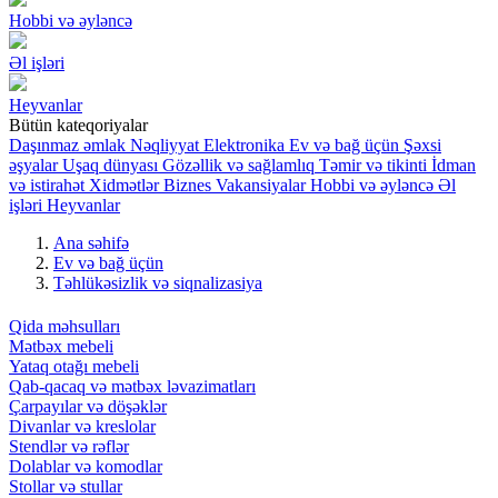
Hobbi və əyləncə
Əl işləri
Heyvanlar
Bütün kateqoriyalar
Daşınmaz əmlak
Nəqliyyat
Elektronika
Ev və bağ üçün
Şəxsi
əşyalar
Uşaq dünyası
Gözəllik və sağlamlıq
Təmir və tikinti
İdman
və istirahət
Xidmətlər
Biznes
Vakansiyalar
Hobbi və əyləncə
Əl
işləri
Heyvanlar
Ana səhifə
Ev və bağ üçün
Təhlükəsizlik və siqnalizasiya
Qida məhsulları
Mətbəx mebeli
Yataq otağı mebeli
Qab-qacaq və mətbəx ləvazimatları
Çarpayılar və döşəklər
Divanlar və kreslolar
Stendlər və rəflər
Dolablar və komodlar
Stollar və stullar