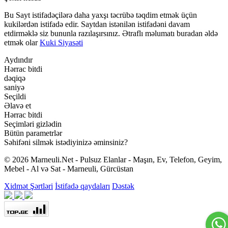
Bu Sayt istifadəçilərə daha yaxşı təcrübə təqdim etmək üçün
kukilərdən istifadə edir. Saytdan istənilən istifadəni davam
etdirməklə siz bununla razılaşırsınız. Ətraflı məlumatı buradan əldə
etmək olar
Kuki Siyasəti
Aydındır
Hərrac bitdi
dəqiqə
saniyə
Seçildi
Əlavə et
Hərrac bitdi
Seçimləri gizlədin
Bütün parametrlər
Səhifəni silmək istədiyinizə əminsiniz?
© 2026 Marneuli.Net - Pulsuz Elanlar - Maşın, Ev, Telefon, Geyim,
Mebel - Al və Sat - Marneuli, Gürcüstan
Xidmət Şərtləri
İstifadə qaydaları
Dəstək