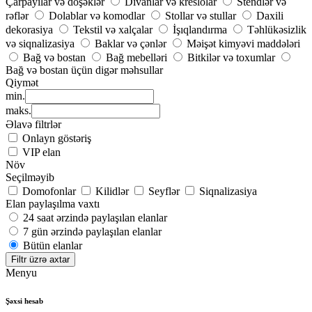
Çarpayılar və döşəklər
Divanlar və kreslolar
Stendlər və
rəflər
Dolablar və komodlar
Stollar və stullar
Daxili
dekorasiya
Tekstil və xalçalar
İşıqlandırma
Təhlükəsizlik
və siqnalizasiya
Baklar və çənlər
Məişət kimyəvi maddələri
Bağ və bostan
Bağ mebelləri
Bitkilər və toxumlar
Bağ və bostan üçün digər məhsullar
Qiymət
min.
maks.
Əlavə filtrlər
Onlayn göstəriş
VIP elan
Növ
Seçilməyib
Domofonlar
Kilidlər
Seyflər
Siqnalizasiya
Elan paylaşılma vaxtı
24 saat ərzində paylaşılan elanlar
7 gün ərzində paylaşılan elanlar
Bütün elanlar
Filtr üzrə axtar
Menyu
Şəxsi hesab