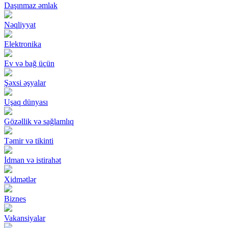
Daşınmaz əmlak
Nəqliyyat
Elektronika
Ev və bağ üçün
Şəxsi əşyalar
Uşaq dünyası
Gözəllik və sağlamlıq
Təmir və tikinti
İdman və istirahət
Xidmətlər
Biznes
Vakansiyalar