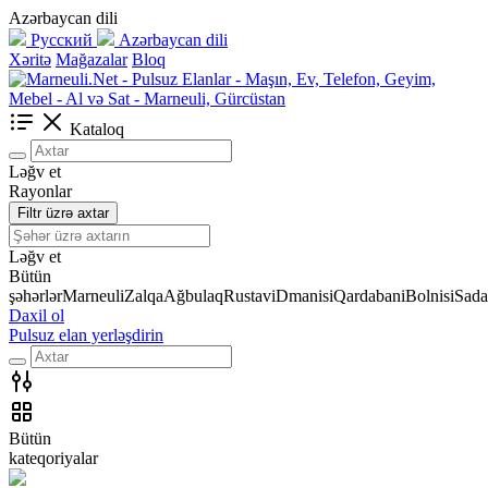
Azərbaycan dili
Русский
Azərbaycan dili
Xəritə
Mağazalar
Bloq
Kataloq
Ləğv et
Rayonlar
Filtr üzrə axtar
Ləğv et
Bütün
şəhərlər
Marneuli
Zalqa
Ağbulaq
Rustavi
Dmanisi
Qardabani
Bolnisi
Sada
Daxil ol
Pulsuz elan yerləşdirin
Bütün
kateqoriyalar