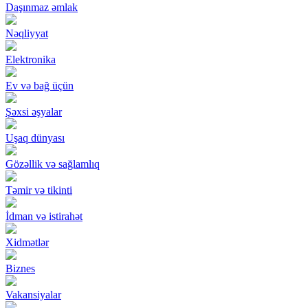
Daşınmaz əmlak
Nəqliyyat
Elektronika
Ev və bağ üçün
Şəxsi əşyalar
Uşaq dünyası
Gözəllik və sağlamlıq
Təmir və tikinti
İdman və istirahət
Xidmətlər
Biznes
Vakansiyalar