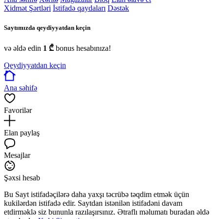
Xidmət Şərtləri
İstifadə qaydaları
Dəstək
Saytımızda qeydiyyatdan keçin
və əldə edin
1 ₾
bonus hesabınıza!
Qeydiyyatdan keçin
Ana səhifə
Favorilər
Elan paylaş
Mesajlar
Şəxsi hesab
Bu Sayt istifadəçilərə daha yaxşı təcrübə təqdim etmək üçün
kukilərdən istifadə edir. Saytdan istənilən istifadəni davam
etdirməklə siz bununla razılaşırsınız. Ətraflı məlumatı buradan əldə