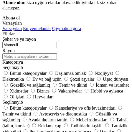
Abone olun
sizə uyğun elanlar əlavə edildiyində ilk siz xəbər
alacaqsız.
Abonə ol
Varsayılan
Varsayılan
En yeni elanlar
Qiymətinə görə
Filtrlər
Şəhər və ya rayon
Rayon
Kateqoriya
Seçilməyib
Bütün kateqoriyalar
Daşınmaz əmlak
Nəqliyyat
Elektronika
Ev və bağ üçün
Şəxsi əşyalar
Uşaq dünyası
Gözəllik və sağlamlıq
Təmir və tikinti
İdman və istirahət
Xidmətlər
Biznes
Vakansiyalar
Hobbi və əyləncə
Əl işləri
Heyvanlar
Seçilməyib
Bütün kateqoriyalar
Kanselariya və ofis ləvazimatları
Təmir və tikinti
Avtoservis və diaqnostika
Gözəllik və
sağlamlıq
Avadanlıqların təmiri
Mebel xidmətləri
Təhsil
(təlim, kurslar)
Reklam, çap
Tədbirlərin təşkili
Təmizlik
xidmətləri
Peyk antenalarının quraşdırılması
Dayələr