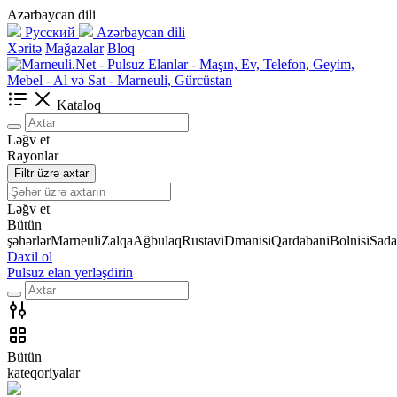
Azərbaycan dili
Русский
Azərbaycan dili
Xəritə
Mağazalar
Bloq
Kataloq
Ləğv et
Rayonlar
Filtr üzrə axtar
Ləğv et
Bütün
şəhərlər
Marneuli
Zalqa
Ağbulaq
Rustavi
Dmanisi
Qardabani
Bolnisi
Sada
Daxil ol
Pulsuz elan yerləşdirin
Bütün
kateqoriyalar