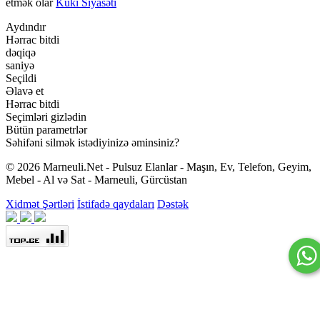
etmək olar
Kuki Siyasəti
Aydındır
Hərrac bitdi
dəqiqə
saniyə
Seçildi
Əlavə et
Hərrac bitdi
Seçimləri gizlədin
Bütün parametrlər
Səhifəni silmək istədiyinizə əminsiniz?
© 2026 Marneuli.Net - Pulsuz Elanlar - Maşın, Ev, Telefon, Geyim,
Mebel - Al və Sat - Marneuli, Gürcüstan
Xidmət Şərtləri
İstifadə qaydaları
Dəstək