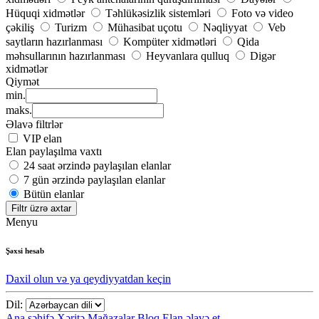
Hüquqi xidmətlər
Təhlükəsizlik sistemləri
Foto və video
çəkiliş
Turizm
Mühasibat uçotu
Nəqliyyat
Veb
saytların hazırlanması
Kompüter xidmətləri
Qida
məhsullarının hazırlanması
Heyvanlara qulluq
Digər
xidmətlər
Qiymət
min.
maks.
Əlavə filtrlər
VIP elan
Elan paylaşılma vaxtı
24 saat ərzində paylaşılan elanlar
7 gün ərzində paylaşılan elanlar
Bütün elanlar
Filtr üzrə axtar
Menyu
Şəxsi hesab
Daxil olun və ya qeydiyyatdan keçin
Dil:
Ana səhifə
Xəritə
Mağazalar
Bloq
Elan əlavə et