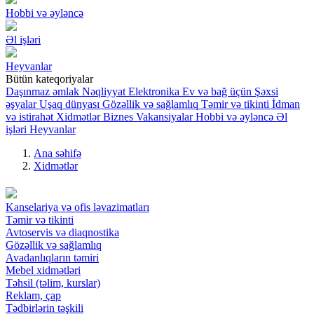
Hobbi və əyləncə
Əl işləri
Heyvanlar
Bütün kateqoriyalar
Daşınmaz əmlak
Nəqliyyat
Elektronika
Ev və bağ üçün
Şəxsi
əşyalar
Uşaq dünyası
Gözəllik və sağlamlıq
Təmir və tikinti
İdman
və istirahət
Xidmətlər
Biznes
Vakansiyalar
Hobbi və əyləncə
Əl
işləri
Heyvanlar
Ana səhifə
Xidmətlər
Kanselariya və ofis ləvazimatları
Təmir və tikinti
Avtoservis və diaqnostika
Gözəllik və sağlamlıq
Avadanlıqların təmiri
Mebel xidmətləri
Təhsil (təlim, kurslar)
Reklam, çap
Tədbirlərin təşkili