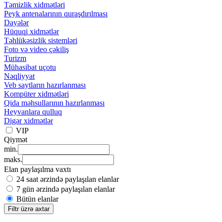
Təmizlik xidmətləri
Peyk antenalarının quraşdırılması
Dayələr
Hüquqi xidmətlər
Təhlükəsizlik sistemləri
Foto və video çəkiliş
Turizm
Mühasibat uçotu
Nəqliyyat
Veb saytların hazırlanması
Kompüter xidmətləri
Qida məhsullarının hazırlanması
Heyvanlara qulluq
Digər xidmətlər
VIP
Qiymət
min.
maks.
Elan paylaşılma vaxtı
24 saat ərzində paylaşılan elanlar
7 gün ərzində paylaşılan elanlar
Bütün elanlar
Filtr üzrə axtar