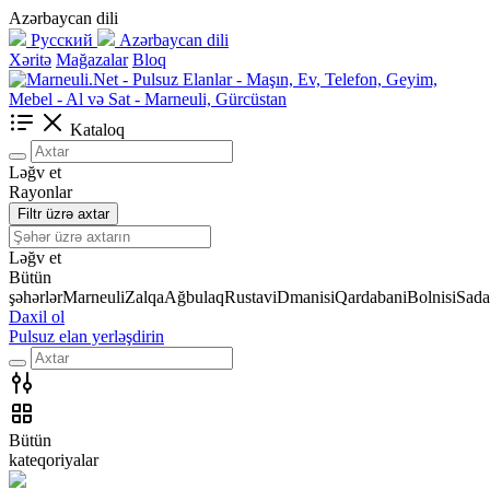
Azərbaycan dili
Русский
Azərbaycan dili
Xəritə
Mağazalar
Bloq
Kataloq
Ləğv et
Rayonlar
Filtr üzrə axtar
Ləğv et
Bütün
şəhərlər
Marneuli
Zalqa
Ağbulaq
Rustavi
Dmanisi
Qardabani
Bolnisi
Sada
Daxil ol
Pulsuz elan yerləşdirin
Bütün
kateqoriyalar