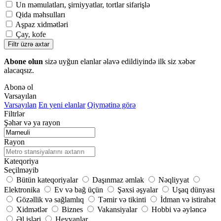
Un məmulatları, şirniyyatlar, tortlar sifarişlə
Qida məhsulları
Aşpaz xidmətləri
Çay, kofe
Filtr üzrə axtar
Abone olun
sizə uyğun elanlar əlavə edildiyində ilk siz xəbər
alacaqsız.
Abonə ol
Varsayılan
Varsayılan
En yeni elanlar
Qiymətinə görə
Filtrlər
Şəhər və ya rayon
Rayon
Kateqoriya
Seçilməyib
Bütün kateqoriyalar
Daşınmaz əmlak
Nəqliyyat
Elektronika
Ev və bağ üçün
Şəxsi əşyalar
Uşaq dünyası
Gözəllik və sağlamlıq
Təmir və tikinti
İdman və istirahət
Xidmətlər
Biznes
Vakansiyalar
Hobbi və əyləncə
Əl işləri
Heyvanlar