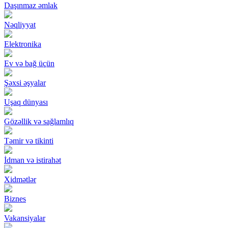
Daşınmaz əmlak
Nəqliyyat
Elektronika
Ev və bağ üçün
Şəxsi əşyalar
Uşaq dünyası
Gözəllik və sağlamlıq
Təmir və tikinti
İdman və istirahət
Xidmətlər
Biznes
Vakansiyalar