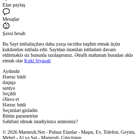
Elan paylaş
Mesajlar
Şəxsi hesab
Bu Sayt istifadəçilərə daha yaxşı təcrübə təqdim etmək üçün
kukilərdən istifadə edir. Saytdan istənilən istifadəni davam
etdirməklə siz bununla razılaşırsınız. Ətraflı məlumatı buradan əldə
etmək olar
Kuki Siyasəti
Aydındır
Hərrac bitdi
dəqiqə
saniyə
Seçildi
Əlavə et
Hərrac bitdi
Seçimləri gizlədin
Bütün parametrlər
Səhifəni silmək istədiyinizə əminsiniz?
© 2026 Marneuli.Net - Pulsuz Elanlar - Maşın, Ev, Telefon, Geyim,
Mebel - Al və Sat - Marneuli, Gürcüstan