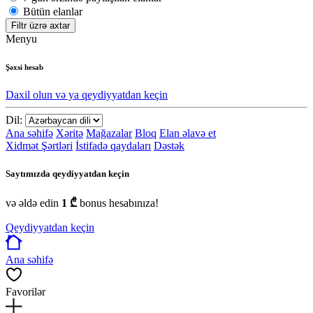
Bütün elanlar
Filtr üzrə axtar
Menyu
Şəxsi hesab
Daxil olun və ya qeydiyyatdan keçin
Dil:
Ana səhifə
Xəritə
Mağazalar
Bloq
Elan əlavə et
Xidmət Şərtləri
İstifadə qaydaları
Dəstək
Saytımızda qeydiyyatdan keçin
və əldə edin
1 ₾
bonus hesabınıza!
Qeydiyyatdan keçin
Ana səhifə
Favorilər