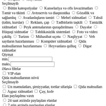
Seçilməyib
Bütün kateqoriyalar
Kanselariya və ofis ləvazimatları
Təmir və tikinti
Avtoservis və diaqnostika
Gözəllik və
sağlamlıq
Avadanlıqların təmiri
Mebel xidmətləri
Təhsil
(təlim, kurslar)
Reklam, çap
Tədbirlərin təşkili
Təmizlik
xidmətləri
Peyk antenalarının quraşdırılması
Dayələr
Hüquqi xidmətlər
Təhlükəsizlik sistemləri
Foto və video
çəkiliş
Turizm
Mühasibat uçotu
Nəqliyyat
Veb
saytların hazırlanması
Kompüter xidmətləri
Qida
məhsullarının hazırlanması
Heyvanlara qulluq
Digər
xidmətlər
Qiymət
min.
maks.
Əlavə filtrlər
VIP elan
Qida məhsullarının növü
Seçilməyib
Un məmulatları, şirniyyatlar, tortlar sifarişlə
Qida məhsulları
Aşpaz xidmətləri
Çay, kofe
Elan paylaşılma vaxtı
24 saat ərzində paylaşılan elanlar
7 gün ərzində paylaşılan elanlar