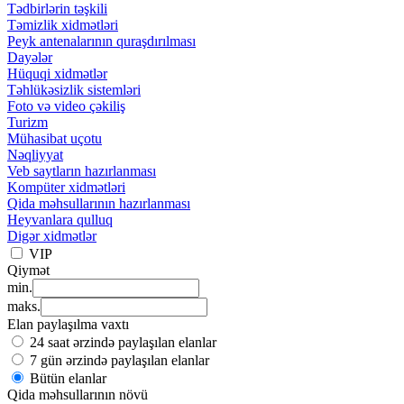
Tədbirlərin təşkili
Təmizlik xidmətləri
Peyk antenalarının quraşdırılması
Dayələr
Hüquqi xidmətlər
Təhlükəsizlik sistemləri
Foto və video çəkiliş
Turizm
Mühasibat uçotu
Nəqliyyat
Veb saytların hazırlanması
Kompüter xidmətləri
Qida məhsullarının hazırlanması
Heyvanlara qulluq
Digər xidmətlər
VIP
Qiymət
min.
maks.
Elan paylaşılma vaxtı
24 saat ərzində paylaşılan elanlar
7 gün ərzində paylaşılan elanlar
Bütün elanlar
Qida məhsullarının növü