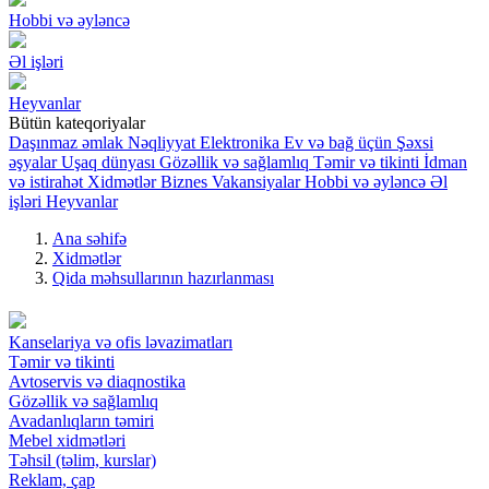
Hobbi və əyləncə
Əl işləri
Heyvanlar
Bütün kateqoriyalar
Daşınmaz əmlak
Nəqliyyat
Elektronika
Ev və bağ üçün
Şəxsi
əşyalar
Uşaq dünyası
Gözəllik və sağlamlıq
Təmir və tikinti
İdman
və istirahət
Xidmətlər
Biznes
Vakansiyalar
Hobbi və əyləncə
Əl
işləri
Heyvanlar
Ana səhifə
Xidmətlər
Qida məhsullarının hazırlanması
Kanselariya və ofis ləvazimatları
Təmir və tikinti
Avtoservis və diaqnostika
Gözəllik və sağlamlıq
Avadanlıqların təmiri
Mebel xidmətləri
Təhsil (təlim, kurslar)
Reklam, çap