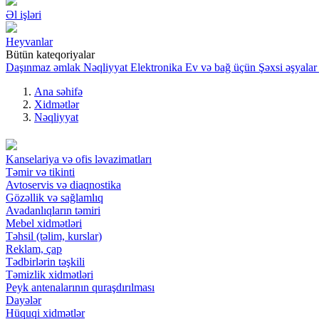
Əl işləri
Heyvanlar
Bütün kateqoriyalar
Daşınmaz əmlak
Nəqliyyat
Elektronika
Ev və bağ üçün
Şəxsi əşyalar
Ana səhifə
Xidmətlər
Nəqliyyat
Kanselariya və ofis ləvazimatları
Təmir və tikinti
Avtoservis və diaqnostika
Gözəllik və sağlamlıq
Avadanlıqların təmiri
Mebel xidmətləri
Təhsil (təlim, kurslar)
Reklam, çap
Tədbirlərin təşkili
Təmizlik xidmətləri
Peyk antenalarının quraşdırılması
Dayələr
Hüquqi xidmətlər