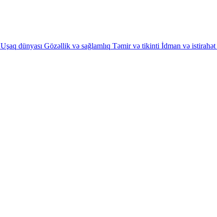
Uşaq dünyası
Gözəllik və sağlamlıq
Təmir və tikinti
İdman və istirahət