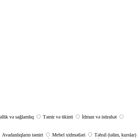
llik və sağlamlıq
Təmir və tikinti
İdman və istirahət
Avadanlıqların təmiri
Mebel xidmətləri
Təhsil (təlim, kurslar)