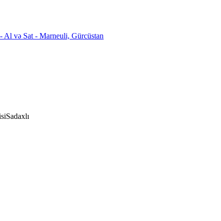
si
Sadaxlı