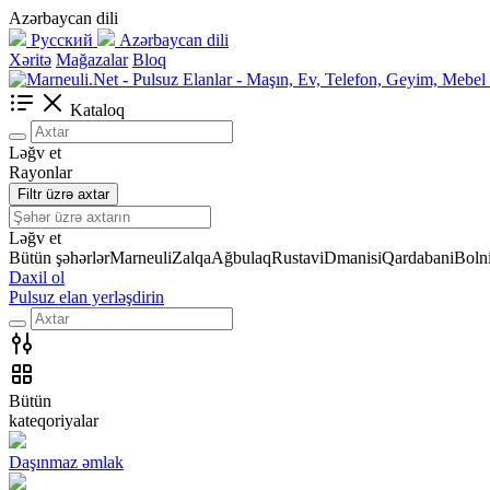
Azərbaycan dili
Русский
Azərbaycan dili
Xəritə
Mağazalar
Bloq
Kataloq
Ləğv et
Rayonlar
Filtr üzrə axtar
Ləğv et
Bütün şəhərlər
Marneuli
Zalqa
Ağbulaq
Rustavi
Dmanisi
Qardabani
Bolni
Daxil ol
Pulsuz elan yerləşdirin
Bütün
kateqoriyalar
Daşınmaz əmlak