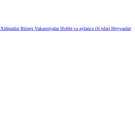
Xidmətlər
Biznes
Vakansiyalar
Hobbi və əyləncə
Əl işləri
Heyvanlar