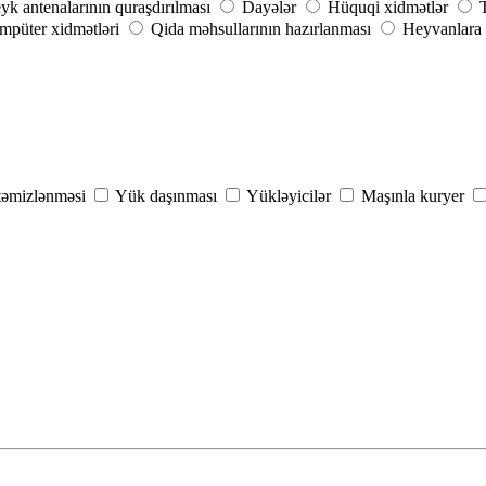
yk antenalarının quraşdırılması
Dayələr
Hüquqi xidmətlər
püter xidmətləri
Qida məhsullarının hazırlanması
Heyvanlara 
 təmizlənməsi
Yük daşınması
Yükləyicilər
Maşınla kuryer