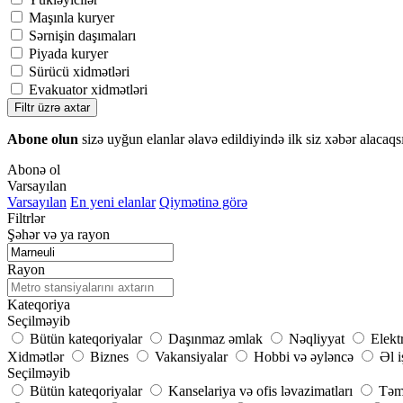
Maşınla kuryer
Sərnişin daşımaları
Piyada kuryer
Sürücü xidmətləri
Evakuator xidmətləri
Filtr üzrə axtar
Abone olun
sizə uyğun elanlar əlavə edildiyində ilk siz xəbər alacaqs
Abonə ol
Varsayılan
Varsayılan
En yeni elanlar
Qiymətinə görə
Filtrlər
Şəhər və ya rayon
Rayon
Kateqoriya
Seçilməyib
Bütün kateqoriyalar
Daşınmaz əmlak
Nəqliyyat
Elekt
Xidmətlər
Biznes
Vakansiyalar
Hobbi və əyləncə
Əl i
Seçilməyib
Bütün kateqoriyalar
Kanselariya və ofis ləvazimatları
Təmi