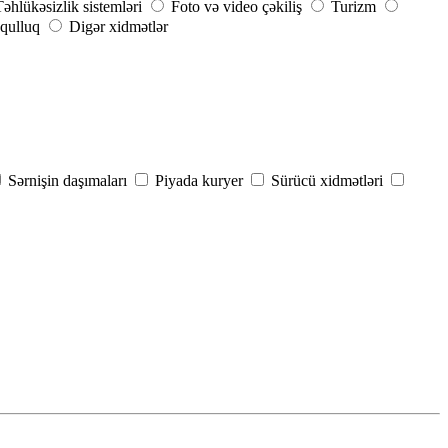
Təhlükəsizlik sistemləri
Foto və video çəkiliş
Turizm
qulluq
Digər xidmətlər
Sərnişin daşımaları
Piyada kuryer
Sürücü xidmətləri