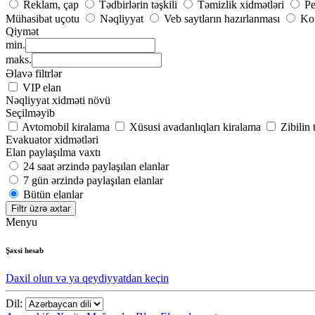
Reklam, çap
Tədbirlərin təşkili
Təmizlik xidmətləri
Pe
Mühasibat uçotu
Nəqliyyat
Veb saytların hazırlanması
Kom
Qiymət
min.
maks.
Əlavə filtrlər
VIP elan
Nəqliyyat xidməti növü
Seçilməyib
Avtomobil kiralama
Xüsusi avadanlıqları kiralama
Zibilin
Evakuator xidmətləri
Elan paylaşılma vaxtı
24 saat ərzində paylaşılan elanlar
7 gün ərzində paylaşılan elanlar
Bütün elanlar
Filtr üzrə axtar
Menyu
Şəxsi hesab
Daxil olun və ya qeydiyyatdan keçin
Dil: