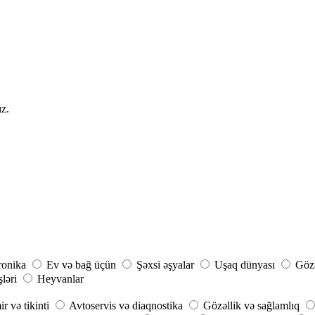
ız.
ronika
Ev və bağ üçün
Şəxsi əşyalar
Uşaq dünyası
Gözə
şləri
Heyvanlar
r və tikinti
Avtoservis və diaqnostika
Gözəllik və sağlamlıq