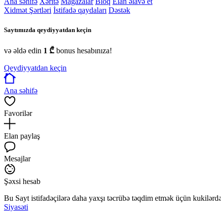
Ana səhifə
Xəritə
Mağazalar
Bloq
Elan əlavə et
Xidmət Şərtləri
İstifadə qaydaları
Dəstək
Saytımızda qeydiyyatdan keçin
və əldə edin
1 ₾
bonus hesabınıza!
Qeydiyyatdan keçin
Ana səhifə
Favorilər
Elan paylaş
Mesajlar
Şəxsi hesab
Bu Sayt istifadəçilərə daha yaxşı təcrübə təqdim etmək üçün kukilərdən
Siyasəti