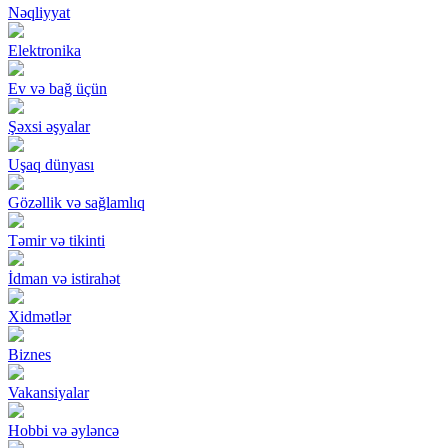
Nəqliyyat
Elektronika
Ev və bağ üçün
Şəxsi əşyalar
Uşaq dünyası
Gözəllik və sağlamlıq
Təmir və tikinti
İdman və istirahət
Xidmətlər
Biznes
Vakansiyalar
Hobbi və əyləncə