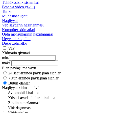
Təhlükəsizlik sistemləri
Foto və video çəkiliş
Turizm
Mühasibat uçotu
Nəqliyyat
Veb saytların hazırlanması
Kompüter xidmətləri
Qida məhsullarının hazırlanması
Heyvanlara qulluq
Digər xidmətlər
VIP
Xidmətin qiyməti
min.
maks.
Elan paylaşılma vaxtı
24 saat ərzində paylaşılan elanlar
7 gün ərzində paylaşılan elanlar
Bütün elanlar
Nəqliyyat xidməti növü
Avtomobil kiralama
Xüsusi avadanlıqları kiralama
Zibilin təmizlənməsi
Yük daşınması
Yükləyicilər