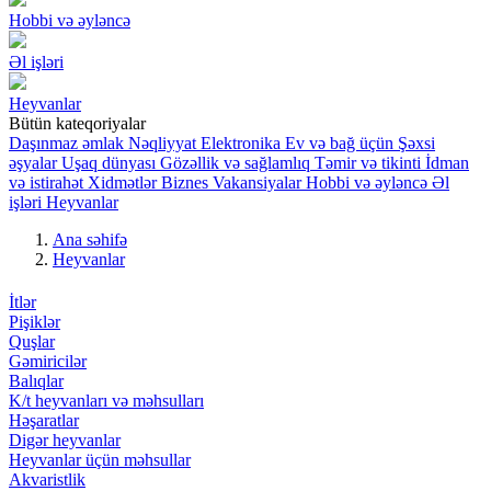
Hobbi və əyləncə
Əl işləri
Heyvanlar
Bütün kateqoriyalar
Daşınmaz əmlak
Nəqliyyat
Elektronika
Ev və bağ üçün
Şəxsi
əşyalar
Uşaq dünyası
Gözəllik və sağlamlıq
Təmir və tikinti
İdman
və istirahət
Xidmətlər
Biznes
Vakansiyalar
Hobbi və əyləncə
Əl
işləri
Heyvanlar
Ana səhifə
Heyvanlar
İtlər
Pişiklər
Quşlar
Gəmiricilər
Balıqlar
K/t heyvanları və məhsulları
Həşaratlar
Digər heyvanlar
Heyvanlar üçün məhsullar
Akvaristlik