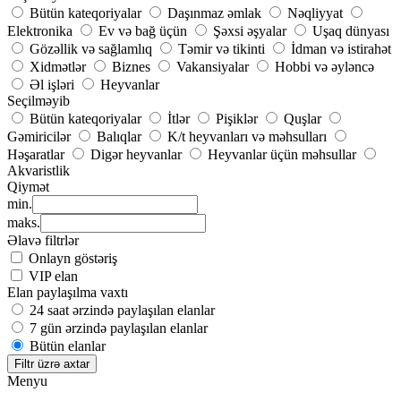
Bütün kateqoriyalar
Daşınmaz əmlak
Nəqliyyat
Elektronika
Ev və bağ üçün
Şəxsi əşyalar
Uşaq dünyası
Gözəllik və sağlamlıq
Təmir və tikinti
İdman və istirahət
Xidmətlər
Biznes
Vakansiyalar
Hobbi və əyləncə
Əl işləri
Heyvanlar
Seçilməyib
Bütün kateqoriyalar
İtlər
Pişiklər
Quşlar
Gəmiricilər
Balıqlar
K/t heyvanları və məhsulları
Həşaratlar
Digər heyvanlar
Heyvanlar üçün məhsullar
Akvaristlik
Qiymət
min.
maks.
Əlavə filtrlər
Onlayn göstəriş
VIP elan
Elan paylaşılma vaxtı
24 saat ərzində paylaşılan elanlar
7 gün ərzində paylaşılan elanlar
Bütün elanlar
Filtr üzrə axtar
Menyu