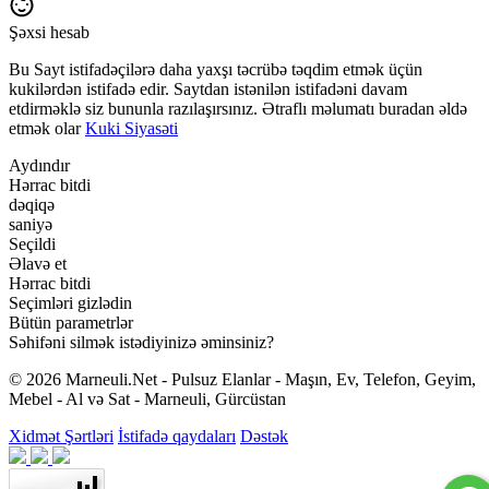
Şəxsi hesab
Bu Sayt istifadəçilərə daha yaxşı təcrübə təqdim etmək üçün
kukilərdən istifadə edir. Saytdan istənilən istifadəni davam
etdirməklə siz bununla razılaşırsınız. Ətraflı məlumatı buradan əldə
etmək olar
Kuki Siyasəti
Aydındır
Hərrac bitdi
dəqiqə
saniyə
Seçildi
Əlavə et
Hərrac bitdi
Seçimləri gizlədin
Bütün parametrlər
Səhifəni silmək istədiyinizə əminsiniz?
© 2026 Marneuli.Net - Pulsuz Elanlar - Maşın, Ev, Telefon, Geyim,
Mebel - Al və Sat - Marneuli, Gürcüstan
Xidmət Şərtləri
İstifadə qaydaları
Dəstək