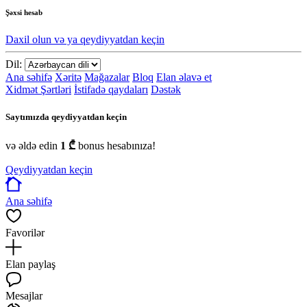
Şəxsi hesab
Daxil olun və ya qeydiyyatdan keçin
Dil:
Ana səhifə
Xəritə
Mağazalar
Bloq
Elan əlavə et
Xidmət Şərtləri
İstifadə qaydaları
Dəstək
Saytımızda qeydiyyatdan keçin
və əldə edin
1 ₾
bonus hesabınıza!
Qeydiyyatdan keçin
Ana səhifə
Favorilər
Elan paylaş
Mesajlar