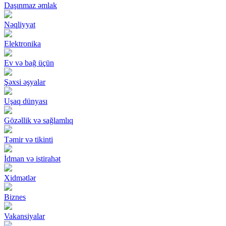
Daşınmaz əmlak
Nəqliyyat
Elektronika
Ev və bağ üçün
Şəxsi əşyalar
Uşaq dünyası
Gözəllik və sağlamlıq
Təmir və tikinti
İdman və istirahət
Xidmətlər
Biznes
Vakansiyalar