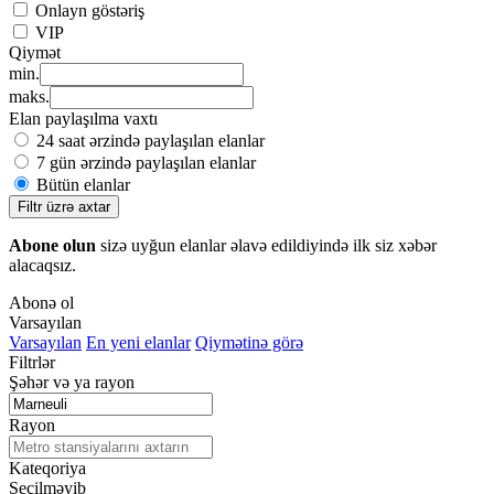
Onlayn göstəriş
VIP
Qiymət
min.
maks.
Elan paylaşılma vaxtı
24 saat ərzində paylaşılan elanlar
7 gün ərzində paylaşılan elanlar
Bütün elanlar
Filtr üzrə axtar
Abone olun
sizə uyğun elanlar əlavə edildiyində ilk siz xəbər
alacaqsız.
Abonə ol
Varsayılan
Varsayılan
En yeni elanlar
Qiymətinə görə
Filtrlər
Şəhər və ya rayon
Rayon
Kateqoriya
Seçilməyib