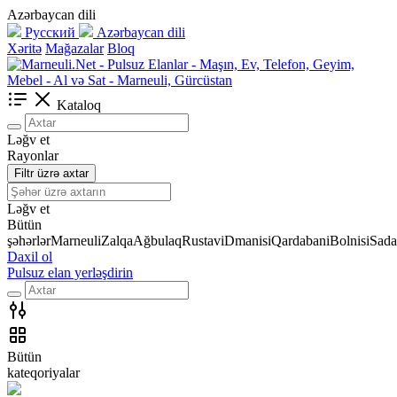
Azərbaycan dili
Русский
Azərbaycan dili
Xəritə
Mağazalar
Bloq
Kataloq
Ləğv et
Rayonlar
Filtr üzrə axtar
Ləğv et
Bütün
şəhərlər
Marneuli
Zalqa
Ağbulaq
Rustavi
Dmanisi
Qardabani
Bolnisi
Sada
Daxil ol
Pulsuz elan yerləşdirin
Bütün
kateqoriyalar