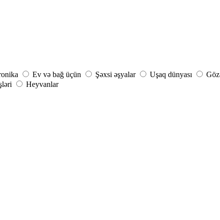
ronika
Ev və bağ üçün
Şəxsi əşyalar
Uşaq dünyası
Gözə
şləri
Heyvanlar