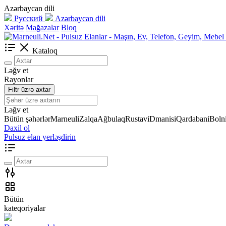
Azərbaycan dili
Русский
Azərbaycan dili
Xəritə
Mağazalar
Bloq
Kataloq
Ləğv et
Rayonlar
Filtr üzrə axtar
Ləğv et
Bütün şəhərlər
Marneuli
Zalqa
Ağbulaq
Rustavi
Dmanisi
Qardabani
Bolni
Daxil ol
Pulsuz elan yerləşdirin
Bütün
kateqoriyalar