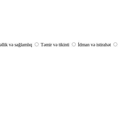
llik və sağlamlıq
Təmir və tikinti
İdman və istirahət