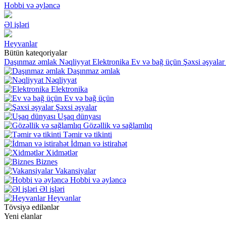
Hobbi və əyləncə
Əl işləri
Heyvanlar
Bütün kateqoriyalar
Daşınmaz əmlak
Nəqliyyat
Elektronika
Ev və bağ üçün
Şəxsi əşyalar
Daşınmaz əmlak
Nəqliyyat
Elektronika
Ev və bağ üçün
Şəxsi əşyalar
Uşaq dünyası
Gözəllik və sağlamlıq
Təmir və tikinti
İdman və istirahət
Xidmətlər
Biznes
Vakansiyalar
Hobbi və əyləncə
Əl işləri
Heyvanlar
Tövsiyə edilənlər
Yeni elanlar