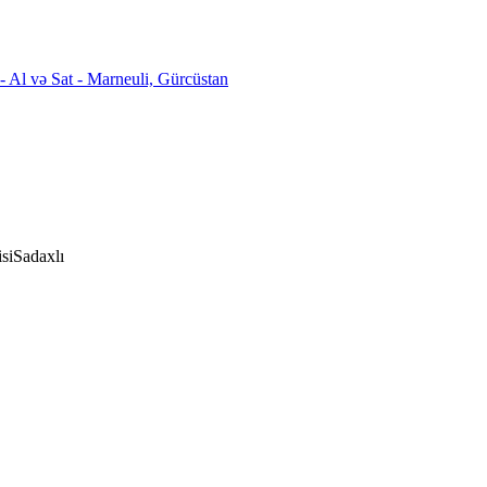
si
Sadaxlı