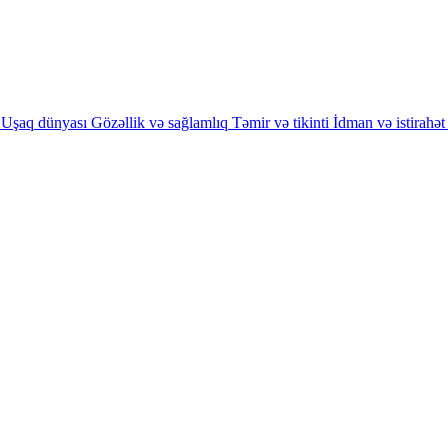
Uşaq dünyası
Gözəllik və sağlamlıq
Təmir və tikinti
İdman və istirahət