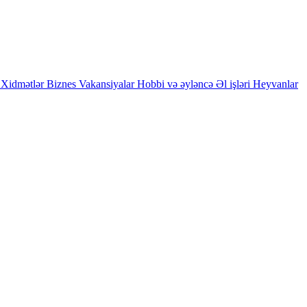
Xidmətlər
Biznes
Vakansiyalar
Hobbi və əyləncə
Əl işləri
Heyvanlar