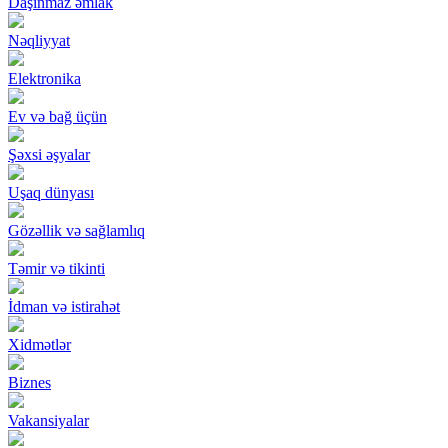
Daşınmaz əmlak
Nəqliyyat
Elektronika
Ev və bağ üçün
Şəxsi əşyalar
Uşaq dünyası
Gözəllik və sağlamlıq
Təmir və tikinti
İdman və istirahət
Xidmətlər
Biznes
Vakansiyalar