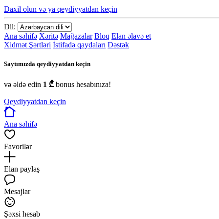
Daxil olun və ya qeydiyyatdan keçin
Dil:
Ana səhifə
Xəritə
Mağazalar
Bloq
Elan əlavə et
Xidmət Şərtləri
İstifadə qaydaları
Dəstək
Saytımızda qeydiyyatdan keçin
və əldə edin
1 ₾
bonus hesabınıza!
Qeydiyyatdan keçin
Ana səhifə
Favorilər
Elan paylaş
Mesajlar
Şəxsi hesab