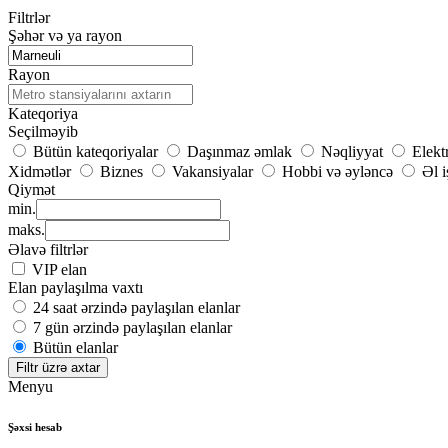
Filtrlər
Şəhər və ya rayon
Rayon
Kateqoriya
Seçilməyib
Bütün kateqoriyalar
Daşınmaz əmlak
Nəqliyyat
Elekt
Xidmətlər
Biznes
Vakansiyalar
Hobbi və əyləncə
Əl i
Qiymət
min.
maks.
Əlavə filtrlər
VIP elan
Elan paylaşılma vaxtı
24 saat ərzində paylaşılan elanlar
7 gün ərzində paylaşılan elanlar
Bütün elanlar
Filtr üzrə axtar
Menyu
Şəxsi hesab