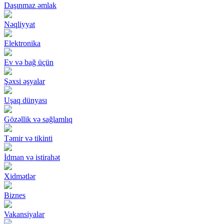
Daşınmaz əmlak
Nəqliyyat
Elektronika
Ev və bağ üçün
Şəxsi əşyalar
Uşaq dünyası
Gözəllik və sağlamlıq
Təmir və tikinti
İdman və istirahət
Xidmətlər
Biznes
Vakansiyalar