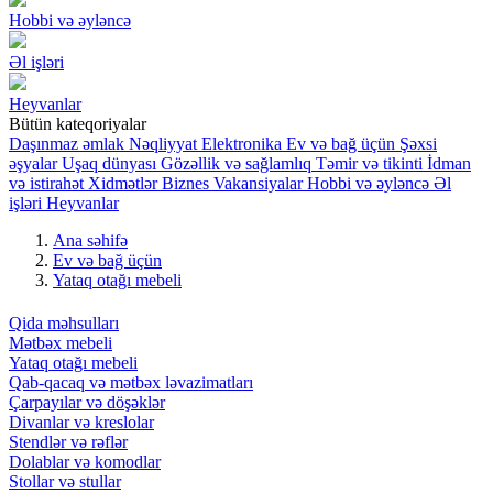
Hobbi və əyləncə
Əl işləri
Heyvanlar
Bütün kateqoriyalar
Daşınmaz əmlak
Nəqliyyat
Elektronika
Ev və bağ üçün
Şəxsi
əşyalar
Uşaq dünyası
Gözəllik və sağlamlıq
Təmir və tikinti
İdman
və istirahət
Xidmətlər
Biznes
Vakansiyalar
Hobbi və əyləncə
Əl
işləri
Heyvanlar
Ana səhifə
Ev və bağ üçün
Yataq otağı mebeli
Qida məhsulları
Mətbəx mebeli
Yataq otağı mebeli
Qab-qacaq və mətbəx ləvazimatları
Çarpayılar və döşəklər
Divanlar və kreslolar
Stendlər və rəflər
Dolablar və komodlar
Stollar və stullar