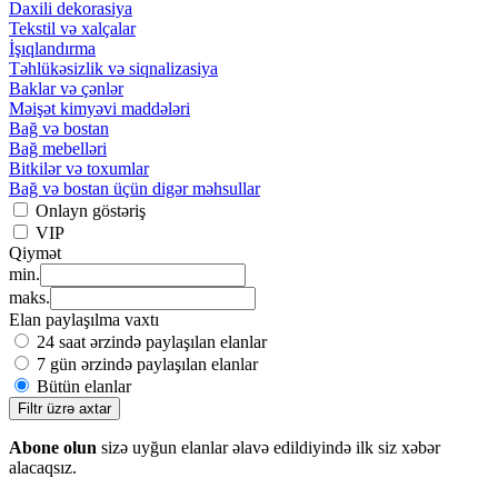
Daxili dekorasiya
Tekstil və xalçalar
İşıqlandırma
Təhlükəsizlik və siqnalizasiya
Baklar və çənlər
Məişət kimyəvi maddələri
Bağ və bostan
Bağ mebelləri
Bitkilər və toxumlar
Bağ və bostan üçün digər məhsullar
Onlayn göstəriş
VIP
Qiymət
min.
maks.
Elan paylaşılma vaxtı
24 saat ərzində paylaşılan elanlar
7 gün ərzində paylaşılan elanlar
Bütün elanlar
Filtr üzrə axtar
Abone olun
sizə uyğun elanlar əlavə edildiyində ilk siz xəbər
alacaqsız.