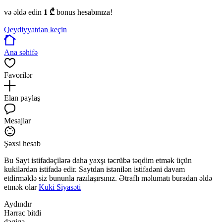
və əldə edin
1 ₾
bonus hesabınıza!
Qeydiyyatdan keçin
Ana səhifə
Favorilər
Elan paylaş
Mesajlar
Şəxsi hesab
Bu Sayt istifadəçilərə daha yaxşı təcrübə təqdim etmək üçün
kukilərdən istifadə edir. Saytdan istənilən istifadəni davam
etdirməklə siz bununla razılaşırsınız. Ətraflı məlumatı buradan əldə
etmək olar
Kuki Siyasəti
Aydındır
Hərrac bitdi
dəqiqə