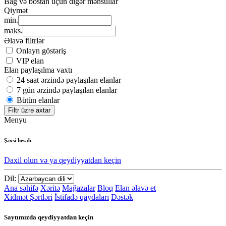
Bağ və bostan üçün digər məhsullar
Qiymət
min.
maks.
Əlavə filtrlər
Onlayn göstəriş
VIP elan
Elan paylaşılma vaxtı
24 saat ərzində paylaşılan elanlar
7 gün ərzində paylaşılan elanlar
Bütün elanlar
Filtr üzrə axtar
Menyu
Şəxsi hesab
Daxil olun və ya qeydiyyatdan keçin
Dil:
Ana səhifə
Xəritə
Mağazalar
Bloq
Elan əlavə et
Xidmət Şərtləri
İstifadə qaydaları
Dəstək
Saytımızda qeydiyyatdan keçin