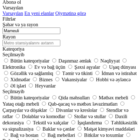
Abonə ol
Varsayılan
Varsayılan
En yeni elanlar
Qiymətinə görə
Filtrlər
Şəhər və ya rayon
Rayon
Kateqoriya
Seçilməyib
Bütün kateqoriyalar
Daşınmaz əmlak
Nəqliyyat
Elektronika
Ev və bağ üçün
Şəxsi əşyalar
Uşaq dünyası
Gözəllik və sağlamlıq
Təmir və tikinti
İdman və istirahət
Xidmətlər
Biznes
Vakansiyalar
Hobbi və əyləncə
Əl işləri
Heyvanlar
Seçilməyib
Bütün kateqoriyalar
Qida məhsulları
Mətbəx mebeli
Yataq otağı mebeli
Qab-qacaq və mətbəx ləvazimatları
Çarpayılar və döşəklər
Divanlar və kreslolar
Stendlər və
rəflər
Dolablar və komodlar
Stollar və stullar
Daxili
dekorasiya
Tekstil və xalçalar
İşıqlandırma
Təhlükəsizlik
və siqnalizasiya
Baklar və çənlər
Məişət kimyəvi maddələri
Bağ və bostan
Bağ mebelləri
Bitkilər və toxumlar