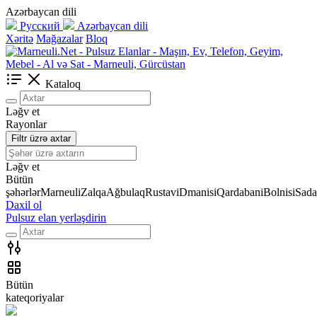
Azərbaycan dili
Русский
Azərbaycan dili
Xəritə
Mağazalar
Bloq
Kataloq
Ləğv et
Rayonlar
Filtr üzrə axtar
Ləğv et
Bütün
şəhərlər
Marneuli
Zalqa
Ağbulaq
Rustavi
Dmanisi
Qardabani
Bolnisi
Sada
Daxil ol
Pulsuz elan yerləşdirin
Bütün
kateqoriyalar