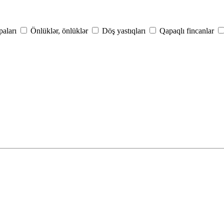
aları
Önlüklər, önlüklər
Döş yastıqları
Qapaqlı fincanlar