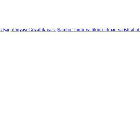
Uşaq dünyası
Gözəllik və sağlamlıq
Təmir və tikinti
İdman və istirahət