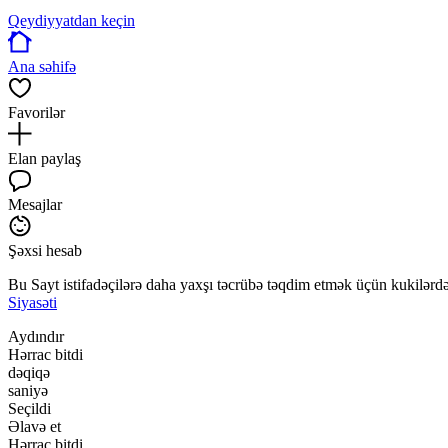
Qeydiyyatdan keçin
Ana səhifə
Favorilər
Elan paylaş
Mesajlar
Şəxsi hesab
Bu Sayt istifadəçilərə daha yaxşı təcrübə təqdim etmək üçün kukilərdən
Siyasəti
Aydındır
Hərrac bitdi
dəqiqə
saniyə
Seçildi
Əlavə et
Hərrac bitdi