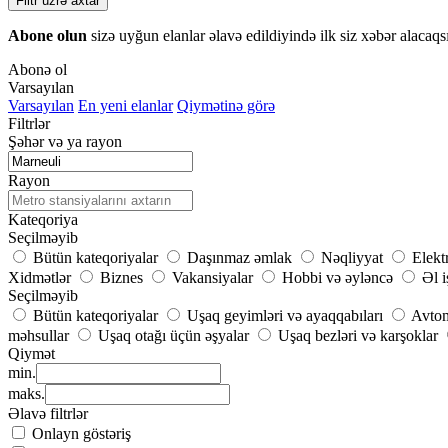
Filtr üzrə axtar
Abone olun
sizə uyğun elanlar əlavə edildiyində ilk siz xəbər alacaqs
Abonə ol
Varsayılan
Varsayılan
En yeni elanlar
Qiymətinə görə
Filtrlər
Şəhər və ya rayon
Rayon
Kateqoriya
Seçilməyib
Bütün kateqoriyalar
Daşınmaz əmlak
Nəqliyyat
Elekt
Xidmətlər
Biznes
Vakansiyalar
Hobbi və əyləncə
Əl i
Seçilməyib
Bütün kateqoriyalar
Uşaq geyimləri və ayaqqabıları
Avtom
məhsullar
Uşaq otağı üçün əşyalar
Uşaq bezləri və karşoklar
Qiymət
min.
maks.
Əlavə filtrlər
Onlayn göstəriş