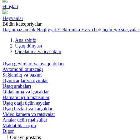
Əl işləri
Heyvanlar
Bütün kateqoriyalar
Daşınmaz əmlak
Nəqliyyat
Elektronika
Ev və bağ üçün
Şəxsi əşyalar
Ana səhifə
Uşaq dünyası
Qidalanma və içəcəklər
Uşaq geyimləri və ayaqqabıları
Avtomobil oturacağı
Sağlamlıq və baxım
Oyuncaqlar və oyunlar
Uşaq arabaları
Qidalanma və içəcəklər
Hamam üçün məhsullar
Uşaq otağı üçün əşyalar
Uşaq bezləri və karşoklar
Video kamera və ratsiyalar
Analar üçün məhsullar
Məktəblilər üçün
Digər
Onlayn göstəriş