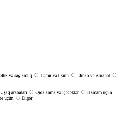
llik və sağlamlıq
Təmir və tikinti
İdman və istirahət
Uşaq arabaları
Qidalanma və içəcəklər
Hamam üçün
ər üçün
Digər