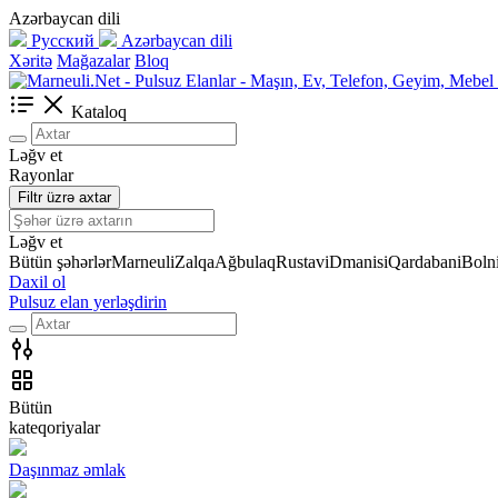
Azərbaycan dili
Русский
Azərbaycan dili
Xəritə
Mağazalar
Bloq
Kataloq
Ləğv et
Rayonlar
Filtr üzrə axtar
Ləğv et
Bütün şəhərlər
Marneuli
Zalqa
Ağbulaq
Rustavi
Dmanisi
Qardabani
Bolni
Daxil ol
Pulsuz elan yerləşdirin
Bütün
kateqoriyalar
Daşınmaz əmlak