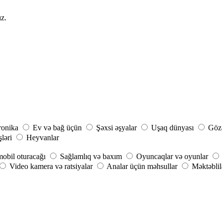
ız.
ronika
Ev və bağ üçün
Şəxsi əşyalar
Uşaq dünyası
Gözə
şləri
Heyvanlar
obil oturacağı
Sağlamlıq və baxım
Oyuncaqlar və oyunlar
Video kamera və ratsiyalar
Analar üçün məhsullar
Məktəblil