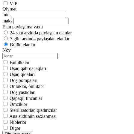
VIP
Qiymət
min.
maks.
Elan paylaşılma vaxtı
24 saat ərzində paylaşılan elanlar
7 gün ərzində paylaşılan elanlar
Bütün elanlar
Növ
Butulkalar
Uşaq qab-qacaqları
Uşaq qidaları
Döş pompaları
Önlüklər, önlüklər
Döş yastıqları
Qapaqlı fincanlar
Əmziklər
Sterilizatorlar, qızdırıcılar
Ana südünün saxlanması
Niblerlər
Digər