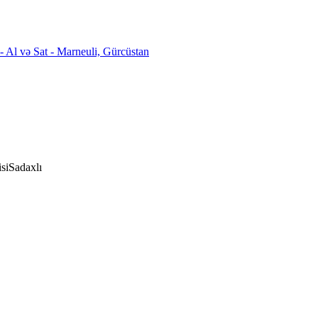
si
Sadaxlı