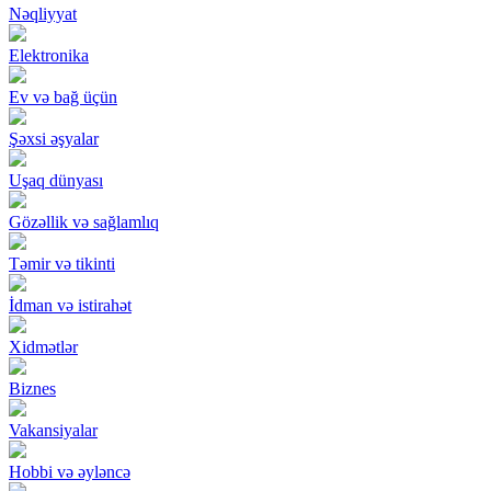
Nəqliyyat
Elektronika
Ev və bağ üçün
Şəxsi əşyalar
Uşaq dünyası
Gözəllik və sağlamlıq
Təmir və tikinti
İdman və istirahət
Xidmətlər
Biznes
Vakansiyalar
Hobbi və əyləncə