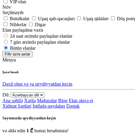
VIP elan
Növ
Seçilməyib
Butulkalar
Uşaq qab-qacaqları
Uşaq qidaları
Döş pomp
Niblerlər
Digər
Elan paylaşılma vaxtı
24 saat ərzində paylaşılan elanlar
7 gün ərzində paylaşılan elanlar
Bütün elanlar
Filtr üzrə axtar
Menyu
Şəxsi hesab
Daxil olun və ya qeydiyyatdan keçin
Dil:
Ana səhifə
Xəritə
Mağazalar
Bloq
Elan əlavə et
Xidmət Şərtləri
İstifadə qaydaları
Dəstək
Saytımızda qeydiyyatdan keçin
və əldə edin
1 ₾
bonus hesabınıza!