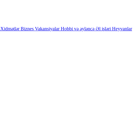
Xidmətlər
Biznes
Vakansiyalar
Hobbi və əyləncə
Əl işləri
Heyvanlar