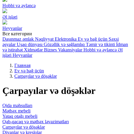
Hobbi və əyləncə
Əl işləri
Heyvanlar
Все категории
Daşınmaz əmlak
Nəqliyyat
Elektronika
Ev və bağ üçün
Şəxsi
əşyalar
Uşaq dünyası
Gözəllik və sağlamlıq
Təmir və tikinti
İdman
və istirahət
Xidmətlər
Biznes
Vakansiyalar
Hobbi və əyləncə
Əl
işləri
Heyvanlar
Главная
Ev və bağ üçün
Çarpayılar və döşəklər
Çarpayılar və döşəklər
Qida məhsulları
Mətbəx mebeli
Yataq otağı mebeli
Qab-qacaq və mətbəx ləvazimatları
Çarpayılar və döşəklər
Divanlar və kreslolar