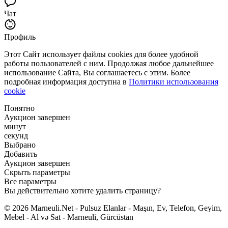
Чат
Профиль
Этот Сайт использует файлы cookies для более удобной
работы пользователей с ним. Продолжая любое дальнейшее
использование Сайта, Вы соглашаетесь с этим. Более
подробная информация доступна в
Политики использования
cookie
Понятно
Аукцион завершен
минут
секунд
Выбрано
Добавить
Аукцион завершен
Скрыть параметры
Все параметры
Вы действительно хотите удалить страницу?
© 2026 Marneuli.Net - Pulsuz Elanlar - Maşın, Ev, Telefon, Geyim,
Mebel - Al və Sat - Marneuli, Gürcüstan