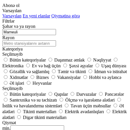
Abonə ol
Varsayılan
Varsayılan
En yeni elanlar
Qiymətinə görə
Filtrlər
Şəhər və ya rayon
Rayon
Kateqoriya
Seçilməyib
Bütün kateqoriyalar
Daşınmaz əmlak
Nəqliyyat
Elektronika
Ev və bağ üçün
Şəxsi əşyalar
Uşaq dünyası
Gözəllik və sağlamlıq
Təmir və tikinti
İdman və istirahət
Xidmətlər
Biznes
Vakansiyalar
Hobbi və əyləncə
Əl işləri
Heyvanlar
Seçilməyib
Bütün kateqoriyalar
Qapılar
Darvazalar
Pəncərələr
Santexnika və su təchizatı
Ölçmə və işarələmə alətləri
İstilik və havalandırma sistemləri
Tavan üçün məhsullar
Əl
alətləri
Tikinti materialları
Elektrik avadanlıqları
Elektrik
alətləri
Digər tikinti materialları
Qiymət
min.