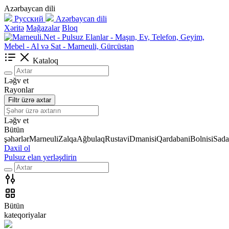
Azərbaycan dili
Русский
Azərbaycan dili
Xəritə
Mağazalar
Bloq
Kataloq
Ləğv et
Rayonlar
Filtr üzrə axtar
Ləğv et
Bütün
şəhərlər
Marneuli
Zalqa
Ağbulaq
Rustavi
Dmanisi
Qardabani
Bolnisi
Sada
Daxil ol
Pulsuz elan yerləşdirin
Bütün
kateqoriyalar