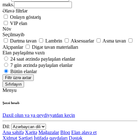
maks.
Əlavə filtrlər
Onlayn göstəriş
VIP elan
Növ
Seçilməyib
Dartma tavan
Lambrin
Aksesuarlar
Asma tavan
Alçıpanlar
Digər tavan materialları
Elan paylaşılma vaxtı
24 saat ərzində paylaşılan elanlar
7 gün ərzində paylaşılan elanlar
Bütün elanlar
Filtr üzrə axtar
Sıfırlayın
Menyu
Şəxsi hesab
Daxil olun və ya qeydiyyatdan keçin
Dil:
Ana səhifə
Xəritə
Mağazalar
Bloq
Elan əlavə et
Xidmət Şərtləri
İstifadə qaydaları
Dəstək