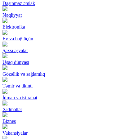
Daşınmaz əmlak
Nəqliyyat
Elektronika
Ev və bağ üçün
Şəxsi əşyalar
Uşaq dünyası
Gözəllik və sağlamlıq
Təmir və tikinti
İdman və istirahət
Xidmətlər
Biznes
Vakansiyalar