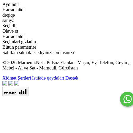
Aydındır
Hərrac bitdi
dəqiqə
saniyə
Seçildi
Əlavə et
Hərrac bitdi
Seçimləri gizlədin
Bütün parametrlər
Səhifəni silmək istədiyinizə əminsiniz?
© 2026 Marneuli.Net - Pulsuz Elanlar - Maşın, Ev, Telefon, Geyim,
Mebel - Al və Sat - Marneuli, Gürcüstan
Xidmət Şərtləri
İstifadə qaydaları
Dəstək