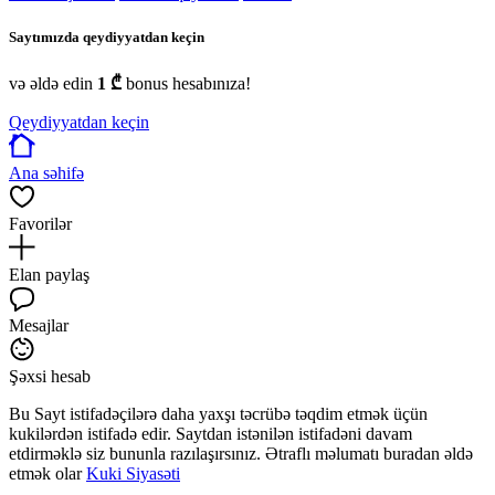
Saytımızda qeydiyyatdan keçin
və əldə edin
1 ₾
bonus hesabınıza!
Qeydiyyatdan keçin
Ana səhifə
Favorilər
Elan paylaş
Mesajlar
Şəxsi hesab
Bu Sayt istifadəçilərə daha yaxşı təcrübə təqdim etmək üçün
kukilərdən istifadə edir. Saytdan istənilən istifadəni davam
etdirməklə siz bununla razılaşırsınız. Ətraflı məlumatı buradan əldə
etmək olar
Kuki Siyasəti