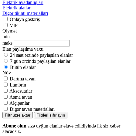
Elektrik avadanlıqları
Elektrik alətləri
Digər tikinti materialları
Onlayn göstəriş
VIP
Qiymət
min.
maks.
Elan paylaşılma vaxtı
24 saat ərzində paylaşılan elanlar
7 gün ərzində paylaşılan elanlar
Bütün elanlar
Növ
Dartma tavan
Lambrin
Aksesuarlar
Asma tavan
Alçıpanlar
Digər tavan materialları
Filtr üzrə axtar
Filtrləri sıfırlayın
Abone olun
sizə uyğun elanlar əlavə edildiyində ilk siz xəbər
alacaqsız.