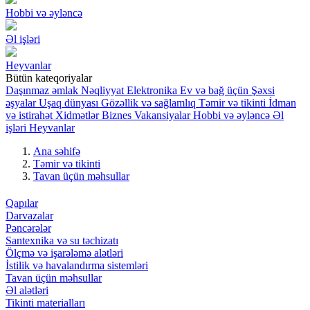
Hobbi və əyləncə
Əl işləri
Heyvanlar
Bütün kateqoriyalar
Daşınmaz əmlak
Nəqliyyat
Elektronika
Ev və bağ üçün
Şəxsi
əşyalar
Uşaq dünyası
Gözəllik və sağlamlıq
Təmir və tikinti
İdman
və istirahət
Xidmətlər
Biznes
Vakansiyalar
Hobbi və əyləncə
Əl
işləri
Heyvanlar
Ana səhifə
Təmir və tikinti
Tavan üçün məhsullar
Qapılar
Darvazalar
Pəncərələr
Santexnika və su təchizatı
Ölçmə və işarələmə alətləri
İstilik və havalandırma sistemləri
Tavan üçün məhsullar
Əl alətləri
Tikinti materialları