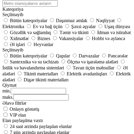
Kateqoriya
Seçilməyib
Bütün kateqoriyalar
Daşınmaz əmlak
Nəqliyyat
Elektronika
Ev və bağ üçün
Şəxsi əşyalar
Uşaq dünyası
Gözəllik və sağlamlıq
Təmir və tikinti
İdman və istirahət
Xidmətlər
Biznes
Vakansiyalar
Hobbi və əyləncə
Əl işləri
Heyvanlar
Seçilməyib
Bütün kateqoriyalar
Qapılar
Darvazalar
Pəncərələr
Santexnika və su təchizatı
Ölçmə və işarələmə alətləri
İstilik və havalandırma sistemləri
Tavan üçün məhsullar
Əl
alətləri
Tikinti materialları
Elektrik avadanlıqları
Elektrik
alətləri
Digər tikinti materialları
Qiymət
min.
maks.
Əlavə filtrlər
Onlayn göstəriş
VIP elan
Elan paylaşılma vaxtı
24 saat ərzində paylaşılan elanlar
7 gün ərzində paylaşılan elanlar