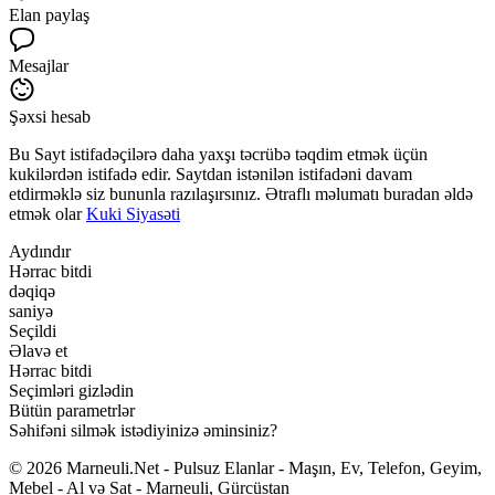
Elan paylaş
Mesajlar
Şəxsi hesab
Bu Sayt istifadəçilərə daha yaxşı təcrübə təqdim etmək üçün
kukilərdən istifadə edir. Saytdan istənilən istifadəni davam
etdirməklə siz bununla razılaşırsınız. Ətraflı məlumatı buradan əldə
etmək olar
Kuki Siyasəti
Aydındır
Hərrac bitdi
dəqiqə
saniyə
Seçildi
Əlavə et
Hərrac bitdi
Seçimləri gizlədin
Bütün parametrlər
Səhifəni silmək istədiyinizə əminsiniz?
© 2026 Marneuli.Net - Pulsuz Elanlar - Maşın, Ev, Telefon, Geyim,
Mebel - Al və Sat - Marneuli, Gürcüstan