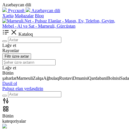
Azərbaycan dili
Русский
Azərbaycan dili
Xəritə
Mağazalar
Bloq
Kataloq
Ləğv et
Rayonlar
Filtr üzrə axtar
Ləğv et
Bütün
şəhərlər
Marneuli
Zalqa
Ağbulaq
Rustavi
Dmanisi
Qardabani
Bolnisi
Sada
Daxil ol
Pulsuz elan yerləşdirin
Bütün
kateqoriyalar