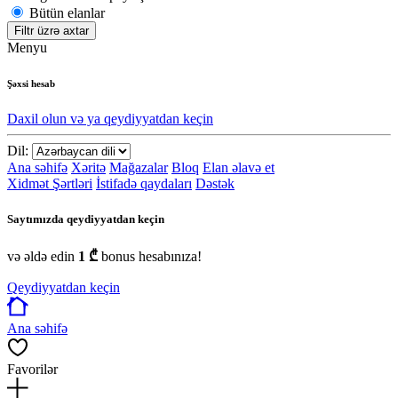
Bütün elanlar
Filtr üzrə axtar
Menyu
Şəxsi hesab
Daxil olun və ya qeydiyyatdan keçin
Dil:
Ana səhifə
Xəritə
Mağazalar
Bloq
Elan əlavə et
Xidmət Şərtləri
İstifadə qaydaları
Dəstək
Saytımızda qeydiyyatdan keçin
və əldə edin
1 ₾
bonus hesabınıza!
Qeydiyyatdan keçin
Ana səhifə
Favorilər