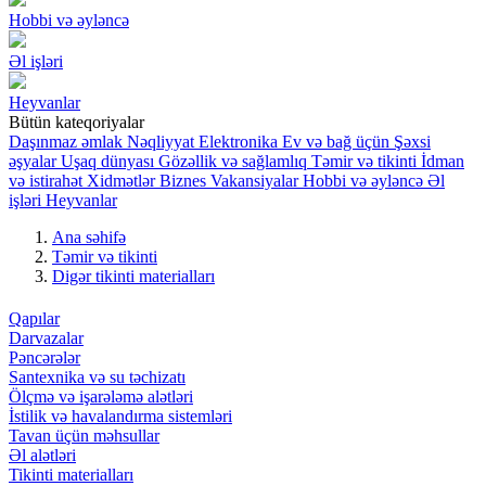
Hobbi və əyləncə
Əl işləri
Heyvanlar
Bütün kateqoriyalar
Daşınmaz əmlak
Nəqliyyat
Elektronika
Ev və bağ üçün
Şəxsi
əşyalar
Uşaq dünyası
Gözəllik və sağlamlıq
Təmir və tikinti
İdman
və istirahət
Xidmətlər
Biznes
Vakansiyalar
Hobbi və əyləncə
Əl
işləri
Heyvanlar
Ana səhifə
Təmir və tikinti
Digər tikinti materialları
Qapılar
Darvazalar
Pəncərələr
Santexnika və su təchizatı
Ölçmə və işarələmə alətləri
İstilik və havalandırma sistemləri
Tavan üçün məhsullar
Əl alətləri
Tikinti materialları