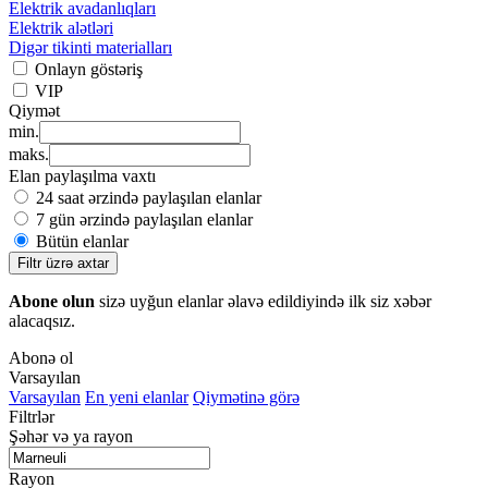
Elektrik avadanlıqları
Elektrik alətləri
Digər tikinti materialları
Onlayn göstəriş
VIP
Qiymət
min.
maks.
Elan paylaşılma vaxtı
24 saat ərzində paylaşılan elanlar
7 gün ərzində paylaşılan elanlar
Bütün elanlar
Filtr üzrə axtar
Abone olun
sizə uyğun elanlar əlavə edildiyində ilk siz xəbər
alacaqsız.
Abonə ol
Varsayılan
Varsayılan
En yeni elanlar
Qiymətinə görə
Filtrlər
Şəhər və ya rayon
Rayon