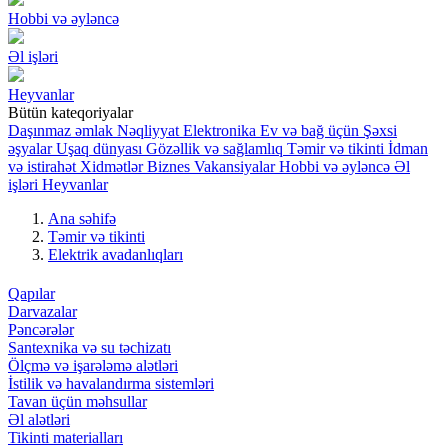
Hobbi və əyləncə
Əl işləri
Heyvanlar
Bütün kateqoriyalar
Daşınmaz əmlak
Nəqliyyat
Elektronika
Ev və bağ üçün
Şəxsi
əşyalar
Uşaq dünyası
Gözəllik və sağlamlıq
Təmir və tikinti
İdman
və istirahət
Xidmətlər
Biznes
Vakansiyalar
Hobbi və əyləncə
Əl
işləri
Heyvanlar
Ana səhifə
Təmir və tikinti
Elektrik avadanlıqları
Qapılar
Darvazalar
Pəncərələr
Santexnika və su təchizatı
Ölçmə və işarələmə alətləri
İstilik və havalandırma sistemləri
Tavan üçün məhsullar
Əl alətləri
Tikinti materialları