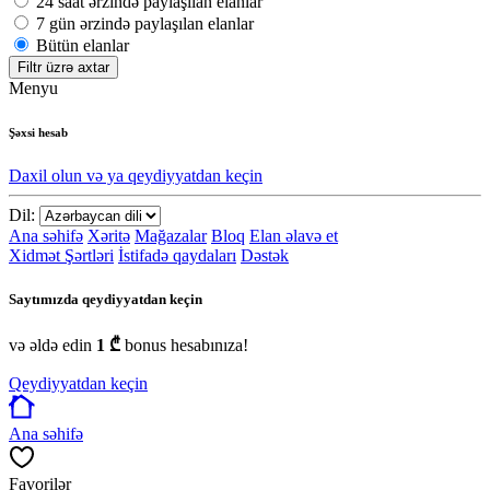
24 saat ərzində paylaşılan elanlar
7 gün ərzində paylaşılan elanlar
Bütün elanlar
Filtr üzrə axtar
Menyu
Şəxsi hesab
Daxil olun və ya qeydiyyatdan keçin
Dil:
Ana səhifə
Xəritə
Mağazalar
Bloq
Elan əlavə et
Xidmət Şərtləri
İstifadə qaydaları
Dəstək
Saytımızda qeydiyyatdan keçin
və əldə edin
1 ₾
bonus hesabınıza!
Qeydiyyatdan keçin
Ana səhifə
Favorilər