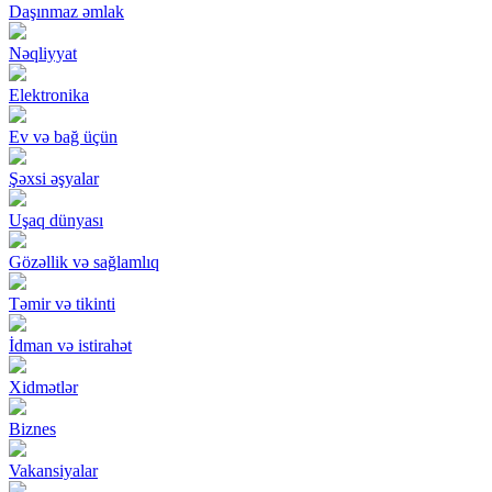
Daşınmaz əmlak
Nəqliyyat
Elektronika
Ev və bağ üçün
Şəxsi əşyalar
Uşaq dünyası
Gözəllik və sağlamlıq
Təmir və tikinti
İdman və istirahət
Xidmətlər
Biznes
Vakansiyalar