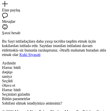
Elan paylaş
Mesajlar
Şəxsi hesab
Bu Sayt istifadəçilərə daha yaxşı təcrübə təqdim etmək üçün
kukilərdən istifadə edir. Saytdan istənilən istifadəni davam
etdirməklə siz bununla razılaşırsınız. Ətraflı məlumatı buradan əldə
etmək olar
Kuki Siyasəti
Aydındır
Hərrac bitdi
dəqiqə
saniyə
Seçildi
Əlavə et
Hərrac bitdi
Seçimləri gizlədin
Bütün parametrlər
Səhifəni silmək istədiyinizə əminsiniz?