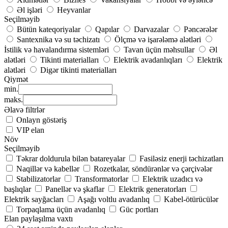
Əl işləri
Heyvanlar
Seçilməyib
Bütün kateqoriyalar
Qapılar
Darvazalar
Pəncərələr
Santexnika və su təchizatı
Ölçmə və işarələmə alətləri
İstilik və havalandırma sistemləri
Tavan üçün məhsullar
Əl
alətləri
Tikinti materialları
Elektrik avadanlıqları
Elektrik
alətləri
Digər tikinti materialları
Qiymət
min.
maks.
Əlavə filtrlər
Onlayn göstəriş
VIP elan
Növ
Seçilməyib
Təkrar doldurula bilən batareyalar
Fasiləsiz enerji təchizatları
Naqillər və kabellər
Rozetkalar, söndürənlər və çərçivələr
Stabilizatorlar
Transformatorlar
Elektrik uzadıcı və
başlıqlar
Panellər və şkaflar
Elektrik generatorları
Elektrik sayğacları
Aşağı voltlu avadanlıq
Kabel-ötürücülər
Torpaqlama üçün avadanlıq
Güc portları
Elan paylaşılma vaxtı