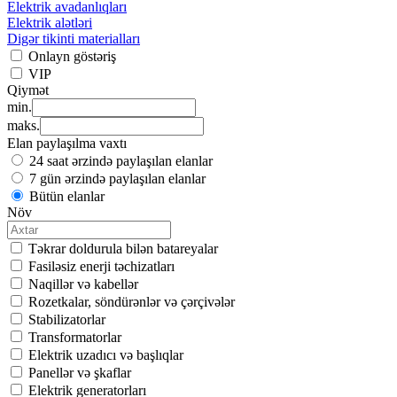
Elektrik avadanlıqları
Elektrik alətləri
Digər tikinti materialları
Onlayn göstəriş
VIP
Qiymət
min.
maks.
Elan paylaşılma vaxtı
24 saat ərzində paylaşılan elanlar
7 gün ərzində paylaşılan elanlar
Bütün elanlar
Növ
Təkrar doldurula bilən batareyalar
Fasiləsiz enerji təchizatları
Naqillər və kabellər
Rozetkalar, söndürənlər və çərçivələr
Stabilizatorlar
Transformatorlar
Elektrik uzadıcı və başlıqlar
Panellər və şkaflar
Elektrik generatorları