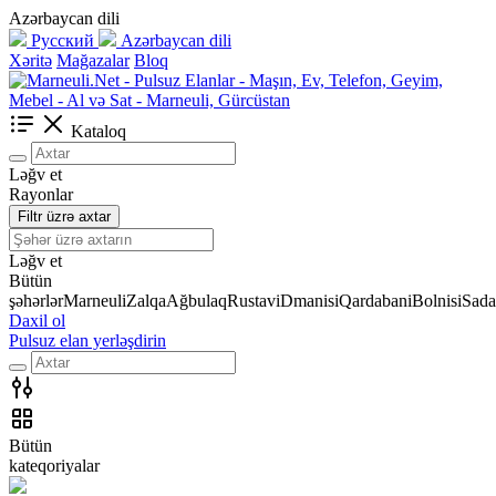
Azərbaycan dili
Русский
Azərbaycan dili
Xəritə
Mağazalar
Bloq
Kataloq
Ləğv et
Rayonlar
Filtr üzrə axtar
Ləğv et
Bütün
şəhərlər
Marneuli
Zalqa
Ağbulaq
Rustavi
Dmanisi
Qardabani
Bolnisi
Sada
Daxil ol
Pulsuz elan yerləşdirin
Bütün
kateqoriyalar