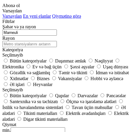
Abonə ol
Varsayılan
Varsayılan
En yeni elanlar
Qiymətinə görə
Filtrlər
Şəhər və ya rayon
Rayon
Kateqoriya
Seçilməyib
Bütün kateqoriyalar
Daşınmaz əmlak
Nəqliyyat
Elektronika
Ev və bağ üçün
Şəxsi əşyalar
Uşaq dünyası
Gözəllik və sağlamlıq
Təmir və tikinti
İdman və istirahət
Xidmətlər
Biznes
Vakansiyalar
Hobbi və əyləncə
Əl işləri
Heyvanlar
Seçilməyib
Bütün kateqoriyalar
Qapılar
Darvazalar
Pəncərələr
Santexnika və su təchizatı
Ölçmə və işarələmə alətləri
İstilik və havalandırma sistemləri
Tavan üçün məhsullar
Əl
alətləri
Tikinti materialları
Elektrik avadanlıqları
Elektrik
alətləri
Digər tikinti materialları
Qiymət
min.