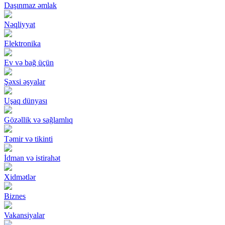
Daşınmaz əmlak
Nəqliyyat
Elektronika
Ev və bağ üçün
Şəxsi əşyalar
Uşaq dünyası
Gözəllik və sağlamlıq
Təmir və tikinti
İdman və istirahət
Xidmətlər
Biznes
Vakansiyalar