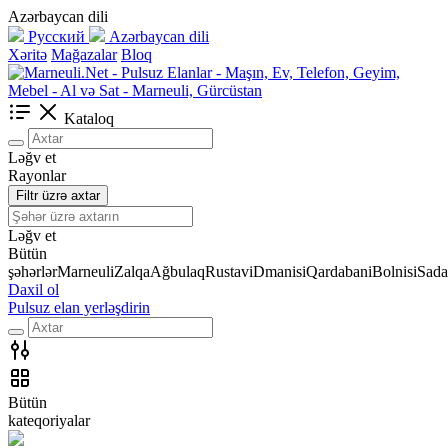
Azərbaycan dili
Русский
Azərbaycan dili
Xəritə
Mağazalar
Bloq
Kataloq
Ləğv et
Rayonlar
Filtr üzrə axtar
Ləğv et
Bütün
şəhərlər
Marneuli
Zalqa
Ağbulaq
Rustavi
Dmanisi
Qardabani
Bolnisi
Sada
Daxil ol
Pulsuz elan yerləşdirin
Bütün
kateqoriyalar