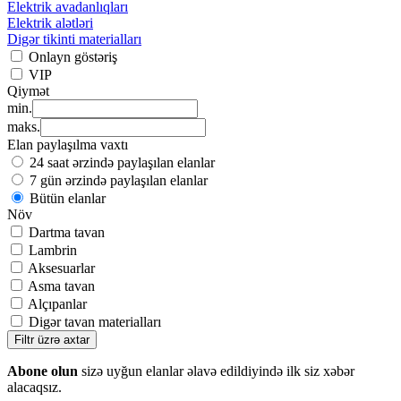
Elektrik avadanlıqları
Elektrik alətləri
Digər tikinti materialları
Onlayn göstəriş
VIP
Qiymət
min.
maks.
Elan paylaşılma vaxtı
24 saat ərzində paylaşılan elanlar
7 gün ərzində paylaşılan elanlar
Bütün elanlar
Növ
Dartma tavan
Lambrin
Aksesuarlar
Asma tavan
Alçıpanlar
Digər tavan materialları
Filtr üzrə axtar
Abone olun
sizə uyğun elanlar əlavə edildiyində ilk siz xəbər
alacaqsız.