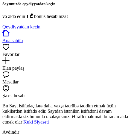
Saytımızda qeydiyyatdan keçin
və əldə edin
1 ₾
bonus hesabınıza!
Qeydiyyatdan keçin
Ana səhifə
Favorilər
Elan paylaş
Mesajlar
Şəxsi hesab
Bu Sayt istifadəçilərə daha yaxşı təcrübə təqdim etmək üçün
kukilərdən istifadə edir. Saytdan istənilən istifadəni davam
etdirməklə siz bununla razılaşırsınız. Ətraflı məlumatı buradan əldə
etmək olar
Kuki Siyasəti
Aydındır