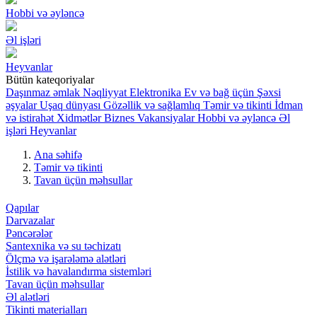
Hobbi və əyləncə
Əl işləri
Heyvanlar
Bütün kateqoriyalar
Daşınmaz əmlak
Nəqliyyat
Elektronika
Ev və bağ üçün
Şəxsi
əşyalar
Uşaq dünyası
Gözəllik və sağlamlıq
Təmir və tikinti
İdman
və istirahət
Xidmətlər
Biznes
Vakansiyalar
Hobbi və əyləncə
Əl
işləri
Heyvanlar
Ana səhifə
Təmir və tikinti
Tavan üçün məhsullar
Qapılar
Darvazalar
Pəncərələr
Santexnika və su təchizatı
Ölçmə və işarələmə alətləri
İstilik və havalandırma sistemləri
Tavan üçün məhsullar
Əl alətləri
Tikinti materialları