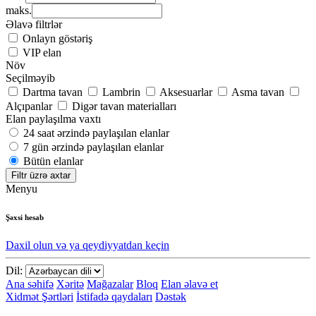
maks.
Əlavə filtrlər
Onlayn göstəriş
VIP elan
Növ
Seçilməyib
Dartma tavan
Lambrin
Aksesuarlar
Asma tavan
Alçıpanlar
Digər tavan materialları
Elan paylaşılma vaxtı
24 saat ərzində paylaşılan elanlar
7 gün ərzində paylaşılan elanlar
Bütün elanlar
Filtr üzrə axtar
Menyu
Şəxsi hesab
Daxil olun və ya qeydiyyatdan keçin
Dil:
Ana səhifə
Xəritə
Mağazalar
Bloq
Elan əlavə et
Xidmət Şərtləri
İstifadə qaydaları
Dəstək