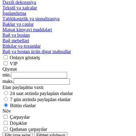
Daxili dekorasiya
Tekstil və xalçalar
İşıqlandırma
Təhlükəsizlik və siqnalizasiya
Baklar və çənlər
Məişət kimyəvi maddələri
Bağ və bostan
Bağ mebelləri
Bitkilər və toxumlar
Bağ və bostan üçün digər məhsullar
Onlayn göstəriş
VIP
Qiymət
min.
maks.
Elan paylaşılma vaxtı
24 saat ərzində paylaşılan elanlar
7 gün ərzində paylaşılan elanlar
Bütün elanlar
Növ
Çarpayılar
Döşəklər
Qatlanan çarpayılar
Filtr üzrə axtar
Filtrləri sıfırlayın