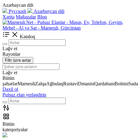
Azərbaycan dili
Русский
Azərbaycan dili
Xəritə
Mağazalar
Bloq
Kataloq
Ləğv et
Rayonlar
Filtr üzrə axtar
Ləğv et
Bütün
şəhərlər
Marneuli
Zalqa
Ağbulaq
Rustavi
Dmanisi
Qardabani
Bolnisi
Sada
Daxil ol
Pulsuz elan yerləşdirin
Bütün
kateqoriyalar