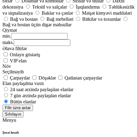
rəflər
Dolablar və komodlar
Stollar və stullar
Daxili
dekorasiya
Tekstil və xalçalar
İşıqlandırma
Təhlükəsizlik
və siqnalizasiya
Baklar və çənlər
Məişət kimyəvi maddələri
Bağ və bostan
Bağ mebelləri
Bitkilər və toxumlar
Bağ və bostan üçün digər məhsullar
Qiymət
min.
maks.
Əlavə filtrlər
Onlayn göstəriş
VIP elan
Növ
Seçilməyib
Çarpayılar
Döşəklər
Qatlanan çarpayılar
Elan paylaşılma vaxtı
24 saat ərzində paylaşılan elanlar
7 gün ərzində paylaşılan elanlar
Bütün elanlar
Filtr üzrə axtar
Sıfırlayın
Menyu
Şəxsi hesab