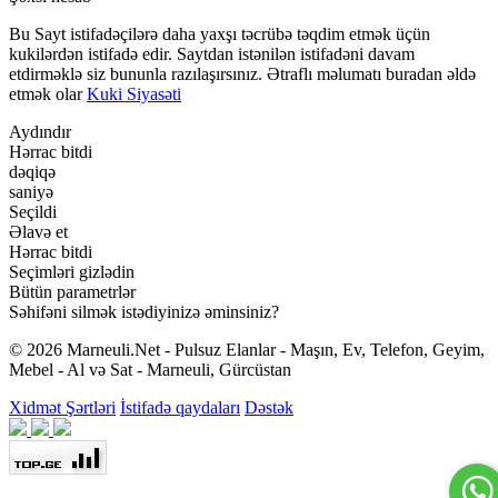
Bu Sayt istifadəçilərə daha yaxşı təcrübə təqdim etmək üçün
kukilərdən istifadə edir. Saytdan istənilən istifadəni davam
etdirməklə siz bununla razılaşırsınız. Ətraflı məlumatı buradan əldə
etmək olar
Kuki Siyasəti
Aydındır
Hərrac bitdi
dəqiqə
saniyə
Seçildi
Əlavə et
Hərrac bitdi
Seçimləri gizlədin
Bütün parametrlər
Səhifəni silmək istədiyinizə əminsiniz?
© 2026 Marneuli.Net - Pulsuz Elanlar - Maşın, Ev, Telefon, Geyim,
Mebel - Al və Sat - Marneuli, Gürcüstan
Xidmət Şərtləri
İstifadə qaydaları
Dəstək