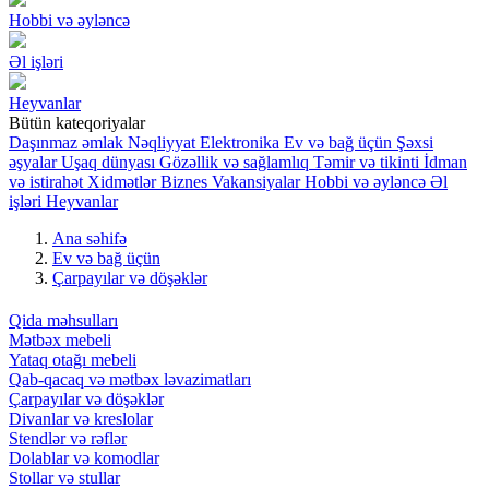
Hobbi və əyləncə
Əl işləri
Heyvanlar
Bütün kateqoriyalar
Daşınmaz əmlak
Nəqliyyat
Elektronika
Ev və bağ üçün
Şəxsi
əşyalar
Uşaq dünyası
Gözəllik və sağlamlıq
Təmir və tikinti
İdman
və istirahət
Xidmətlər
Biznes
Vakansiyalar
Hobbi və əyləncə
Əl
işləri
Heyvanlar
Ana səhifə
Ev və bağ üçün
Çarpayılar və döşəklər
Qida məhsulları
Mətbəx mebeli
Yataq otağı mebeli
Qab-qacaq və mətbəx ləvazimatları
Çarpayılar və döşəklər
Divanlar və kreslolar
Stendlər və rəflər
Dolablar və komodlar
Stollar və stullar