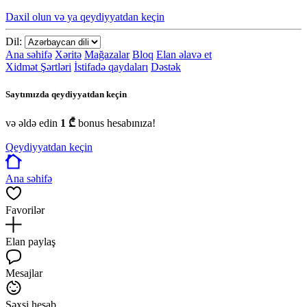
Daxil olun və ya qeydiyyatdan keçin
Dil:
Ana səhifə
Xəritə
Mağazalar
Bloq
Elan əlavə et
Xidmət Şərtləri
İstifadə qaydaları
Dəstək
Saytımızda qeydiyyatdan keçin
və əldə edin
1 ₾
bonus hesabınıza!
Qeydiyyatdan keçin
Ana səhifə
Favorilər
Elan paylaş
Mesajlar
Şəxsi hesab