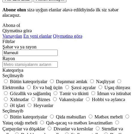
Abone olun
sizə uyğun elanlar əlavə edildiyində ilk siz xəbər
alacaqsız.
Abonə ol
Qiymətinə görə
Varsayılan
En yeni elanlar
Qiymətinə görə
Filtrlər
Şəhər və ya rayon
Rayon
Kateqoriya
Seçilməyib
Bütün kateqoriyalar
Daşınmaz əmlak
Nəqliyyat
Elektronika
Ev və bağ üçün
Şəxsi əşyalar
Uşaq dünyası
Gözəllik və sağlamlıq
Təmir və tikinti
İdman və istirahət
Xidmətlər
Biznes
Vakansiyalar
Hobbi və əyləncə
Əl işləri
Heyvanlar
Seçilməyib
Bütün kateqoriyalar
Qida məhsulları
Mətbəx mebeli
Yataq otağı mebeli
Qab-qacaq və mətbəx ləvazimatları
Çarpayılar və döşəklər
Divanlar və kreslolar
Stendlər və