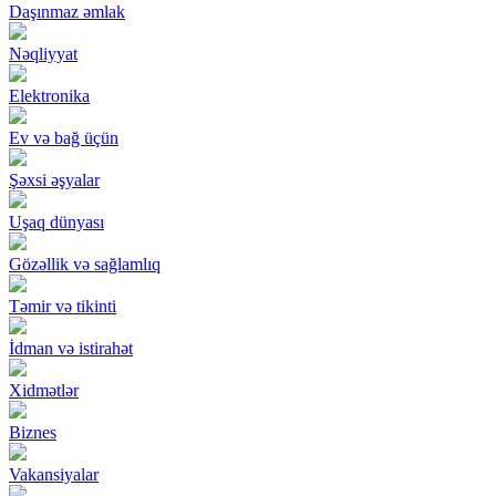
Daşınmaz əmlak
Nəqliyyat
Elektronika
Ev və bağ üçün
Şəxsi əşyalar
Uşaq dünyası
Gözəllik və sağlamlıq
Təmir və tikinti
İdman və istirahət
Xidmətlər
Biznes
Vakansiyalar