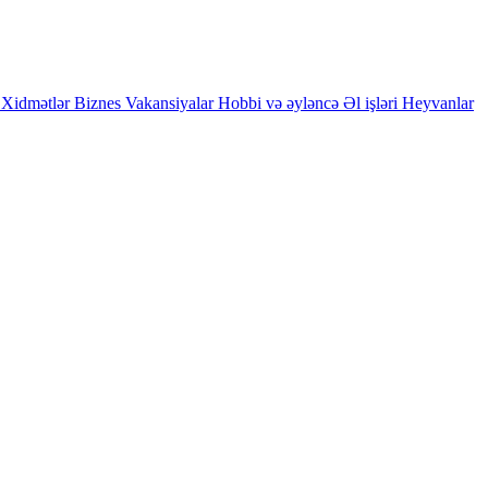
Xidmətlər
Biznes
Vakansiyalar
Hobbi və əyləncə
Əl işləri
Heyvanlar