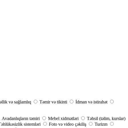
llik və sağlamlıq
Təmir və tikinti
İdman və istirahət
Avadanlıqların təmiri
Mebel xidmətləri
Təhsil (təlim, kurslar)
Təhlükəsizlik sistemləri
Foto və video çəkiliş
Turizm