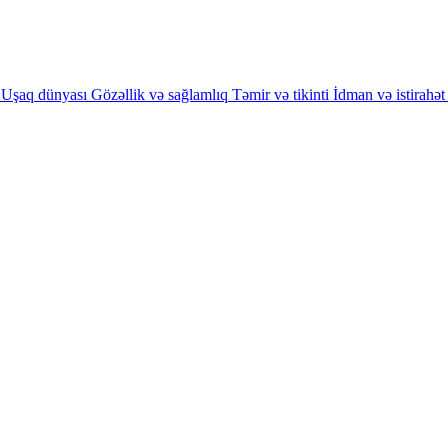
Uşaq dünyası
Gözəllik və sağlamlıq
Təmir və tikinti
İdman və istirahət