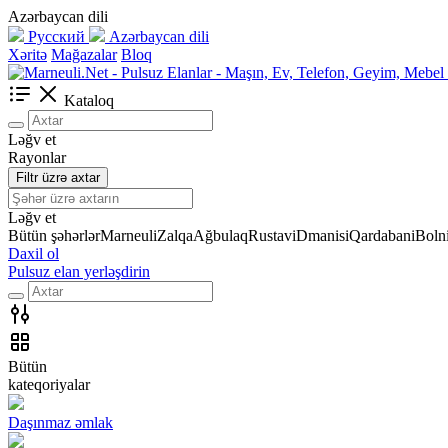
Azərbaycan dili
Русский
Azərbaycan dili
Xəritə
Mağazalar
Bloq
Kataloq
Ləğv et
Rayonlar
Filtr üzrə axtar
Ləğv et
Bütün şəhərlər
Marneuli
Zalqa
Ağbulaq
Rustavi
Dmanisi
Qardabani
Bolni
Daxil ol
Pulsuz elan yerləşdirin
Bütün
kateqoriyalar
Daşınmaz əmlak