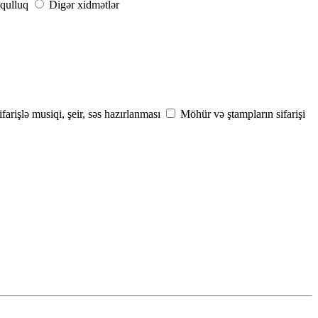
qulluq
Digər xidmətlər
ifarişlə musiqi, şeir, səs hazırlanması
Möhür və ştampların sifarişi