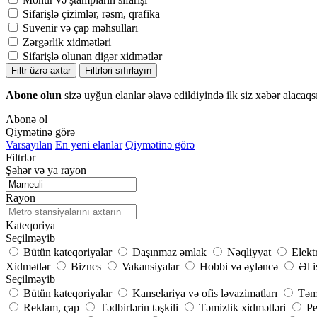
Sifarişlə çizimlər, rəsm, qrafika
Suvenir və çap məhsulları
Zərgərlik xidmətləri
Sifarişlə olunan digər xidmətlər
Filtr üzrə axtar
Filtrləri sıfırlayın
Abone olun
sizə uyğun elanlar əlavə edildiyində ilk siz xəbər alacaqs
Abonə ol
Qiymətinə görə
Varsayılan
En yeni elanlar
Qiymətinə görə
Filtrlər
Şəhər və ya rayon
Rayon
Kateqoriya
Seçilməyib
Bütün kateqoriyalar
Daşınmaz əmlak
Nəqliyyat
Elekt
Xidmətlər
Biznes
Vakansiyalar
Hobbi və əyləncə
Əl i
Seçilməyib
Bütün kateqoriyalar
Kanselariya və ofis ləvazimatları
Təmi
Reklam, çap
Tədbirlərin təşkili
Təmizlik xidmətləri
Pe