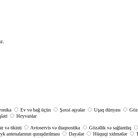
ız.
ronika
Ev və bağ üçün
Şəxsi əşyalar
Uşaq dünyası
Gözə
şləri
Heyvanlar
r və tikinti
Avtoservis və diaqnostika
Gözəllik və sağlamlıq
yk antenalarının quraşdırılması
Dayələr
Hüquqi xidmətlər