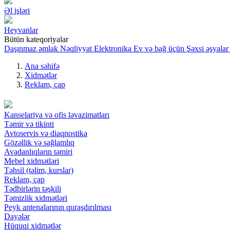
Əl işləri
Heyvanlar
Bütün kateqoriyalar
Daşınmaz əmlak
Nəqliyyat
Elektronika
Ev və bağ üçün
Şəxsi əşyalar
Ana səhifə
Xidmətlər
Reklam, çap
Kanselariya və ofis ləvazimatları
Təmir və tikinti
Avtoservis və diaqnostika
Gözəllik və sağlamlıq
Avadanlıqların təmiri
Mebel xidmətləri
Təhsil (təlim, kurslar)
Reklam, çap
Tədbirlərin təşkili
Təmizlik xidmətləri
Peyk antenalarının quraşdırılması
Dayələr
Hüquqi xidmətlər