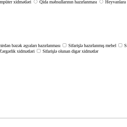
püter xidmətləri
Qida məhsullarının hazırlanması
Heyvanlara 
mirdən bəzək əşyaları hazırlanması
Sifarişlə hazırlanmış mebel
S
Zərgərlik xidmətləri
Sifarişlə olunan digər xidmətlər