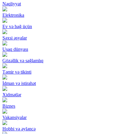
Nəqliyyat
Elektronika
Ev və bağ üçün
Şəxsi əşyalar
Uşaq dünyası
Gözəllik və sağlamlıq
Təmir və tikinti
İdman və istirahət
Xidmətlər
Biznes
Vakansiyalar
Hobbi və əyləncə