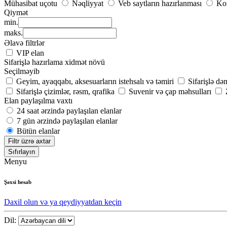
Mühasibat uçotu
Nəqliyyat
Veb saytların hazırlanması
Kom
Qiymət
min.
maks.
Əlavə filtrlər
VIP elan
Sifarişlə hazırlama xidmət növü
Seçilməyib
Geyim, ayaqqabı, aksesuarların istehsalı və təmiri
Sifarişlə də
Sifarişlə çizimlər, rəsm, qrafika
Suvenir və çap məhsulları
Elan paylaşılma vaxtı
24 saat ərzində paylaşılan elanlar
7 gün ərzində paylaşılan elanlar
Bütün elanlar
Filtr üzrə axtar
Sıfırlayın
Menyu
Şəxsi hesab
Daxil olun və ya qeydiyyatdan keçin
Dil: