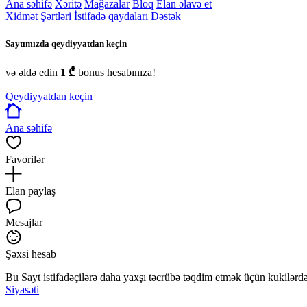
Ana səhifə
Xəritə
Mağazalar
Bloq
Elan əlavə et
Xidmət Şərtləri
İstifadə qaydaları
Dəstək
Saytımızda qeydiyyatdan keçin
və əldə edin
1 ₾
bonus hesabınıza!
Qeydiyyatdan keçin
Ana səhifə
Favorilər
Elan paylaş
Mesajlar
Şəxsi hesab
Bu Sayt istifadəçilərə daha yaxşı təcrübə təqdim etmək üçün kukilərdən
Siyasəti