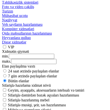
Təhlükəsizlik sistemləri
Foto və video çəkiliş
Turizm
Mühasibat uçotu
Nəqliyyat
Veb saytların hazırlanması
Kompüter xidmətləri
Qida məhsullarının hazırlanması
Heyvanlara qulluq
Digər xidmətlər
VIP
Xidmətin qiyməti
min.
maks.
Elan paylaşılma vaxtı
24 saat ərzində paylaşılan elanlar
7 gün ərzində paylaşılan elanlar
Bütün elanlar
Sifarişlə hazırlama xidmət növü
Geyim, ayaqqabı, aksesuarların istehsalı və təmiri
Sifarişlə dəmirdən bəzək əşyaları hazırlanması
Sifarişlə hazırlanmış mebel
Sifarişlə musiqi, şeir, səs hazırlanması
Möhür və ştampların sifarişi