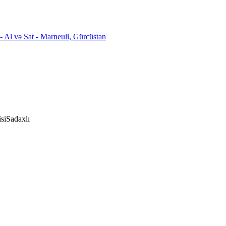
si
Sadaxlı