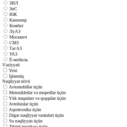
ЗИЛ
ЗиС
ИЖ
Канонир
Комбат
ЛуАЗ
Москвич
СМЗ
ТагАЗ
УАЗ
Ё-мобиль
Vəziyyəti
Yeni
İşlənmiş
Nəqliyyat növü
Avtomobillər üçün
Motosikletlər və mopedlər üçün
Yük maşınları və qoşqular üçün
Avtobuslar üçün
Aqrotexnika üçün
Digər nəqliyyat vasitələri üçün
Su nəqliyyatı üçün
Tikinti texnikası üçün