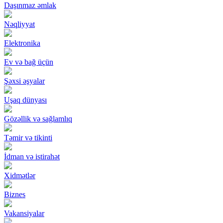
Daşınmaz əmlak
Nəqliyyat
Elektronika
Ev və bağ üçün
Şəxsi əşyalar
Uşaq dünyası
Gözəllik və sağlamlıq
Təmir və tikinti
İdman və istirahət
Xidmətlər
Biznes
Vakansiyalar