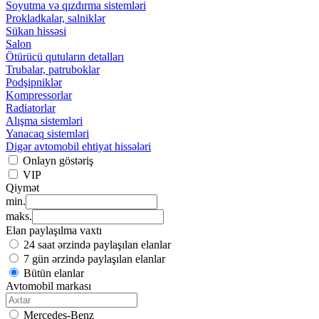
Soyutma və qızdırma sistemləri
Prokladkalar, salniklər
Sükan hissəsi
Salon
Ötürücü qutuların detalları
Trubalar, patruboklar
Podşipniklər
Kompressorlar
Radiatorlar
Alışma sistemləri
Yanacaq sistemləri
Digər avtomobil ehtiyat hissələri
Onlayn göstəriş
VIP
Qiymət
min.
maks.
Elan paylaşılma vaxtı
24 saat ərzində paylaşılan elanlar
7 gün ərzində paylaşılan elanlar
Bütün elanlar
Avtomobil markası
Mercedes-Benz