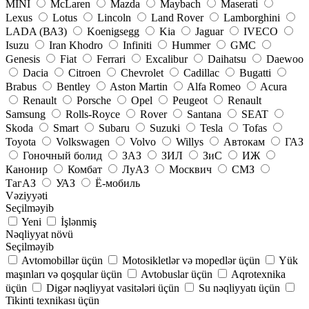
MINI
McLaren
Mazda
Maybach
Maserati
Lexus
Lotus
Lincoln
Land Rover
Lamborghini
LADA (ВАЗ)
Koenigsegg
Kia
Jaguar
IVECO
Isuzu
Iran Khodro
Infiniti
Hummer
GMC
Genesis
Fiat
Ferrari
Excalibur
Daihatsu
Daewoo
Dacia
Citroen
Chevrolet
Cadillac
Bugatti
Brabus
Bentley
Aston Martin
Alfa Romeo
Acura
Renault
Porsche
Opel
Peugeot
Renault
Samsung
Rolls-Royce
Rover
Santana
SEAT
Skoda
Smart
Subaru
Suzuki
Tesla
Tofas
Toyota
Volkswagen
Volvo
Willys
Автокам
ГАЗ
Гоночный болид
ЗАЗ
ЗИЛ
ЗиС
ИЖ
Канонир
Комбат
ЛуАЗ
Москвич
СМЗ
ТагАЗ
УАЗ
Ё-мобиль
Vəziyyəti
Seçilməyib
Yeni
İşlənmiş
Nəqliyyat növü
Seçilməyib
Avtomobillər üçün
Motosikletlər və mopedlər üçün
Yük
maşınları və qoşqular üçün
Avtobuslar üçün
Aqrotexnika
üçün
Digər nəqliyyat vasitələri üçün
Su nəqliyyatı üçün
Tikinti texnikası üçün