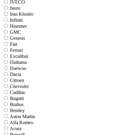
IVECO
Isuzu
Iran Khodro
Infiniti
Hummer
GMC
Genesis
Fiat
Ferrari
Excalibur
Daihatsu
Daewoo
Dacia
Citroen
Chevrolet
Cadillac
Bugatti
Brabus
Bentley
Aston Martin
Alfa Romeo
Acura
Renault