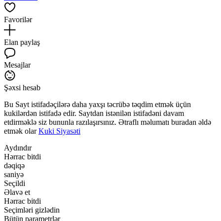
Favorilər
Elan paylaş
Mesajlar
Şəxsi hesab
Bu Sayt istifadəçilərə daha yaxşı təcrübə təqdim etmək üçün
kukilərdən istifadə edir. Saytdan istənilən istifadəni davam
etdirməklə siz bununla razılaşırsınız. Ətraflı məlumatı buradan əldə
etmək olar
Kuki Siyasəti
Aydındır
Hərrac bitdi
dəqiqə
saniyə
Seçildi
Əlavə et
Hərrac bitdi
Seçimləri gizlədin
Bütün parametrlər