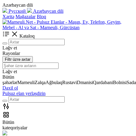
Azərbaycan dili
Русский
Azərbaycan dili
Xəritə
Mağazalar
Bloq
Kataloq
Ləğv et
Rayonlar
Filtr üzrə axtar
Ləğv et
Bütün
şəhərlər
Marneuli
Zalqa
Ağbulaq
Rustavi
Dmanisi
Qardabani
Bolnisi
Sada
Daxil ol
Pulsuz elan yerləşdirin
Bütün
kateqoriyalar