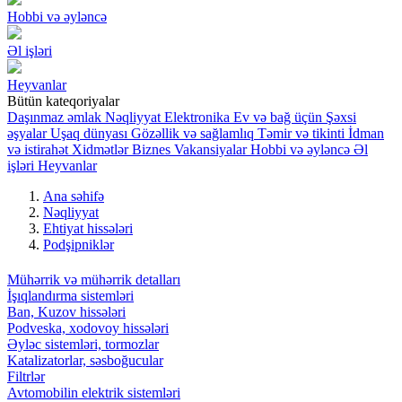
Hobbi və əyləncə
Əl işləri
Heyvanlar
Bütün kateqoriyalar
Daşınmaz əmlak
Nəqliyyat
Elektronika
Ev və bağ üçün
Şəxsi
əşyalar
Uşaq dünyası
Gözəllik və sağlamlıq
Təmir və tikinti
İdman
və istirahət
Xidmətlər
Biznes
Vakansiyalar
Hobbi və əyləncə
Əl
işləri
Heyvanlar
Ana səhifə
Nəqliyyat
Ehtiyat hissələri
Podşipniklər
Mühərrik və mühərrik detalları
İşıqlandırma sistemləri
Ban, Kuzov hissələri
Podveska, xodovoy hissələri
Əyləc sistemləri, tormozlar
Katalizatorlar, səsboğucular
Filtrlər
Avtomobilin elektrik sistemləri