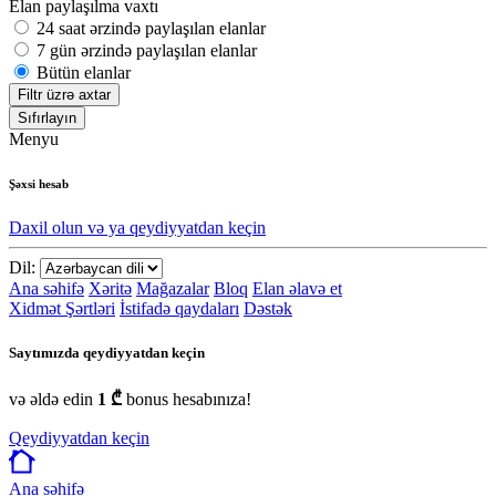
Elan paylaşılma vaxtı
24 saat ərzində paylaşılan elanlar
7 gün ərzində paylaşılan elanlar
Bütün elanlar
Filtr üzrə axtar
Sıfırlayın
Menyu
Şəxsi hesab
Daxil olun və ya qeydiyyatdan keçin
Dil:
Ana səhifə
Xəritə
Mağazalar
Bloq
Elan əlavə et
Xidmət Şərtləri
İstifadə qaydaları
Dəstək
Saytımızda qeydiyyatdan keçin
və əldə edin
1 ₾
bonus hesabınıza!
Qeydiyyatdan keçin
Ana səhifə