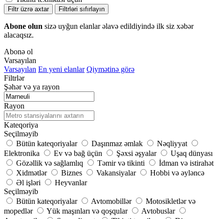
Filtr üzrə axtar
Filtrləri sıfırlayın
Abone olun
sizə uyğun elanlar əlavə edildiyində ilk siz xəbər
alacaqsız.
Abonə ol
Varsayılan
Varsayılan
En yeni elanlar
Qiymətinə görə
Filtrlər
Şəhər və ya rayon
Rayon
Kateqoriya
Seçilməyib
Bütün kateqoriyalar
Daşınmaz əmlak
Nəqliyyat
Elektronika
Ev və bağ üçün
Şəxsi əşyalar
Uşaq dünyası
Gözəllik və sağlamlıq
Təmir və tikinti
İdman və istirahət
Xidmətlər
Biznes
Vakansiyalar
Hobbi və əyləncə
Əl işləri
Heyvanlar
Seçilməyib
Bütün kateqoriyalar
Avtomobillər
Motosikletlər və
mopedlər
Yük maşınları və qoşqular
Avtobuslar