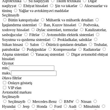
Aqrotexnika
Su nəqliyyatı
Tikinti texnikası
Digər
nəqliyyat
Ehtiyat hissələri
Şin və təkərlər
Aksesuarlar və
tüninq
Yağlar və avtokimyəvi maddələr
Seçilməyib
Bütün kateqoriyalar
Mühərrik və mühərrik detalları
İşıqlandırma sistemləri
Ban, Kuzov hissələri
Podveska,
xodovoy hissələri
Əyləc sistemləri, tormozlar
Katalizatorlar,
səsboğucular
Filtrlər
Avtomobilin elektrik sistemləri
Soyutma və qızdırma sistemləri
Prokladkalar, salniklər
Sükan hissəsi
Salon
Ötürücü qutuların detalları
Trubalar,
patruboklar
Podşipniklər
Kompressorlar
Radiatorlar
Alışma sistemləri
Yanacaq sistemləri
Digər avtomobil ehtiyat
hissələri
Qiymət
min.
maks.
Əlavə filtrlər
Onlayn göstəriş
VIP elan
Avtomobil markası
Seçilməyib
Seçilməyib
Mercedes-Benz
BMW
Nissan
Hyundai
Jeep
Honda
Ford
Audi
Mitsubishi