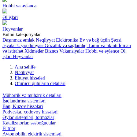
Hobbi və əyləncə
Əl işləri
Heyvanlar
Bütün kateqoriyalar
Daşınmaz əmlak
Nəqliyyat
Elektronika
Ev və bağ üçün
Şəxsi
əşyalar
Uşaq dünyası
Gözəllik və sağlamlıq
Təmir və tikinti
İdman
və istirahət
Xidmətlər
Biznes
Vakansiyalar
Hobbi və əyləncə
Əl
işləri
Heyvanlar
Ana səhifə
Nəqliyyat
Ehtiyat hissələri
Ötürücü qutuların detalları
Mühərrik və mühərrik detalları
İşıqlandırma sistemləri
Ban, Kuzov hissələri
Podveska, xodovoy hissələri
Əyləc sistemləri, tormozlar
Katalizatorlar, səsboğucular
Filtrlər
Avtomobilin elektrik sistemləri