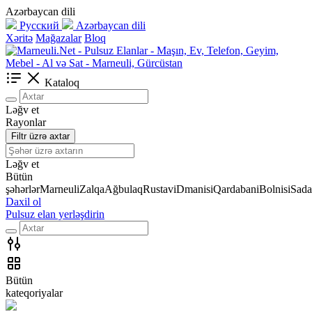
Azərbaycan dili
Русский
Azərbaycan dili
Xəritə
Mağazalar
Bloq
Kataloq
Ləğv et
Rayonlar
Filtr üzrə axtar
Ləğv et
Bütün
şəhərlər
Marneuli
Zalqa
Ağbulaq
Rustavi
Dmanisi
Qardabani
Bolnisi
Sada
Daxil ol
Pulsuz elan yerləşdirin
Bütün
kateqoriyalar