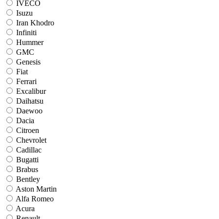
IVECO
Isuzu
Iran Khodro
Infiniti
Hummer
GMC
Genesis
Fiat
Ferrari
Excalibur
Daihatsu
Daewoo
Dacia
Citroen
Chevrolet
Cadillac
Bugatti
Brabus
Bentley
Aston Martin
Alfa Romeo
Acura
Renault