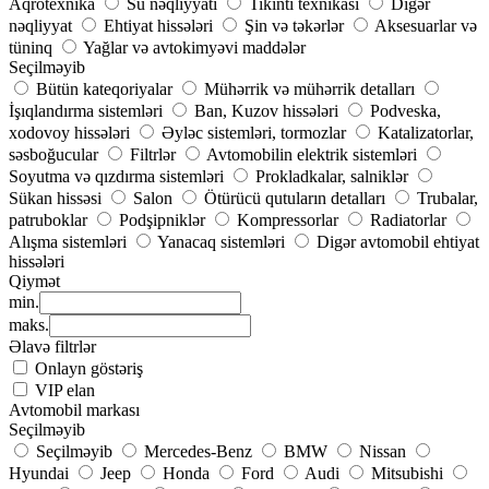
Aqrotexnika
Su nəqliyyatı
Tikinti texnikası
Digər
nəqliyyat
Ehtiyat hissələri
Şin və təkərlər
Aksesuarlar və
tüninq
Yağlar və avtokimyəvi maddələr
Seçilməyib
Bütün kateqoriyalar
Mühərrik və mühərrik detalları
İşıqlandırma sistemləri
Ban, Kuzov hissələri
Podveska,
xodovoy hissələri
Əyləc sistemləri, tormozlar
Katalizatorlar,
səsboğucular
Filtrlər
Avtomobilin elektrik sistemləri
Soyutma və qızdırma sistemləri
Prokladkalar, salniklər
Sükan hissəsi
Salon
Ötürücü qutuların detalları
Trubalar,
patruboklar
Podşipniklər
Kompressorlar
Radiatorlar
Alışma sistemləri
Yanacaq sistemləri
Digər avtomobil ehtiyat
hissələri
Qiymət
min.
maks.
Əlavə filtrlər
Onlayn göstəriş
VIP elan
Avtomobil markası
Seçilməyib
Seçilməyib
Mercedes-Benz
BMW
Nissan
Hyundai
Jeep
Honda
Ford
Audi
Mitsubishi