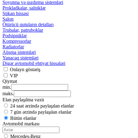
Soyutma və qızdırma sistemləri
Prokladkalar, salniklər
Sükan hissəsi
Salon
Ötürücü qutuların detalları
Trubalar, patruboklar
Podşipniklər
Kompressorlar
Radiatorlar
Alışma sistemləri
Yanacaq sistemləri
Digər avtomobil ehtiyat hissələri
Onlayn göstəriş
VIP
Qiymət
min.
maks.
Elan paylaşılma vaxtı
24 saat ərzində paylaşılan elanlar
7 gün ərzində paylaşılan elanlar
Bütün elanlar
Avtomobil markası
Mercedes-Benz