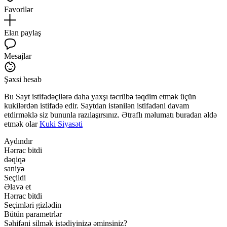
Favorilər
Elan paylaş
Mesajlar
Şəxsi hesab
Bu Sayt istifadəçilərə daha yaxşı təcrübə təqdim etmək üçün
kukilərdən istifadə edir. Saytdan istənilən istifadəni davam
etdirməklə siz bununla razılaşırsınız. Ətraflı məlumatı buradan əldə
etmək olar
Kuki Siyasəti
Aydındır
Hərrac bitdi
dəqiqə
saniyə
Seçildi
Əlavə et
Hərrac bitdi
Seçimləri gizlədin
Bütün parametrlər
Səhifəni silmək istədiyinizə əminsiniz?