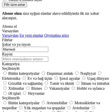
Filtr üzrə axtar
Abone olun
sizə uyğun elanlar əlavə edildiyində ilk siz xəbər
alacaqsız.
Abonə ol
Varsayılan
Varsayılan
En yeni elanlar
Qiymətinə görə
Filtrlər
Şəhər və ya rayon
Rayon
Kateqoriya
Seçilməyib
Bütün kateqoriyalar
Daşınmaz əmlak
Nəqliyyat
Elektronika
Ev və bağ üçün
Şəxsi əşyalar
Uşaq dünyası
Gözəllik və sağlamlıq
Təmir və tikinti
İdman və istirahət
Xidmətlər
Biznes
Vakansiyalar
Hobbi və əyləncə
Əl işləri
Heyvanlar
Seçilməyib
Bütün kateqoriyalar
Avtomobillər
Motosikletlər və
mopedlər
Yük maşınları və qoşqular
Avtobuslar