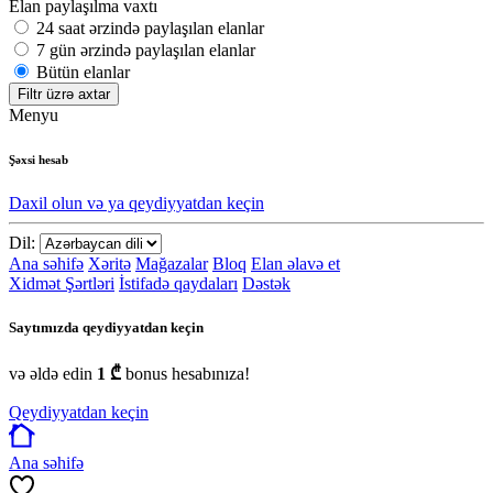
Elan paylaşılma vaxtı
24 saat ərzində paylaşılan elanlar
7 gün ərzində paylaşılan elanlar
Bütün elanlar
Filtr üzrə axtar
Menyu
Şəxsi hesab
Daxil olun və ya qeydiyyatdan keçin
Dil:
Ana səhifə
Xəritə
Mağazalar
Bloq
Elan əlavə et
Xidmət Şərtləri
İstifadə qaydaları
Dəstək
Saytımızda qeydiyyatdan keçin
və əldə edin
1 ₾
bonus hesabınıza!
Qeydiyyatdan keçin
Ana səhifə