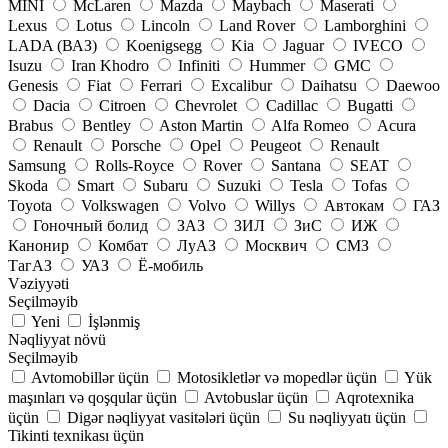
MINI
McLaren
Mazda
Maybach
Maserati
Lexus
Lotus
Lincoln
Land Rover
Lamborghini
LADA (ВАЗ)
Koenigsegg
Kia
Jaguar
IVECO
Isuzu
Iran Khodro
Infiniti
Hummer
GMC
Genesis
Fiat
Ferrari
Excalibur
Daihatsu
Daewoo
Dacia
Citroen
Chevrolet
Cadillac
Bugatti
Brabus
Bentley
Aston Martin
Alfa Romeo
Acura
Renault
Porsche
Opel
Peugeot
Renault
Samsung
Rolls-Royce
Rover
Santana
SEAT
Skoda
Smart
Subaru
Suzuki
Tesla
Tofas
Toyota
Volkswagen
Volvo
Willys
Автокам
ГАЗ
Гоночный болид
ЗАЗ
ЗИЛ
ЗиС
ИЖ
Канонир
Комбат
ЛуАЗ
Москвич
СМЗ
ТагАЗ
УАЗ
Ё-мобиль
Vəziyyəti
Seçilməyib
Yeni
İşlənmiş
Nəqliyyat növü
Seçilməyib
Avtomobillər üçün
Motosikletlər və mopedlər üçün
Yük
maşınları və qoşqular üçün
Avtobuslar üçün
Aqrotexnika
üçün
Digər nəqliyyat vasitələri üçün
Su nəqliyyatı üçün
Tikinti texnikası üçün