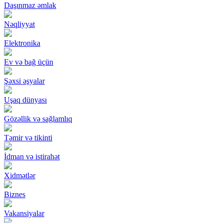
Daşınmaz əmlak
Nəqliyyat
Elektronika
Ev və bağ üçün
Şəxsi əşyalar
Uşaq dünyası
Gözəllik və sağlamlıq
Təmir və tikinti
İdman və istirahət
Xidmətlər
Biznes
Vakansiyalar