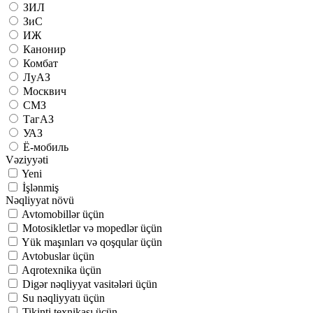
ЗИЛ
ЗиС
ИЖ
Канонир
Комбат
ЛуАЗ
Москвич
СМЗ
ТагАЗ
УАЗ
Ё-мобиль
Vəziyyəti
Yeni
İşlənmiş
Nəqliyyat növü
Avtomobillər üçün
Motosikletlər və mopedlər üçün
Yük maşınları və qoşqular üçün
Avtobuslar üçün
Aqrotexnika üçün
Digər nəqliyyat vasitələri üçün
Su nəqliyyatı üçün
Tikinti texnikası üçün