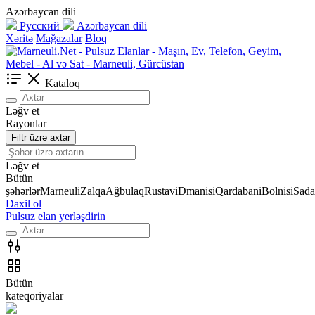
Azərbaycan dili
Русский
Azərbaycan dili
Xəritə
Mağazalar
Bloq
Kataloq
Ləğv et
Rayonlar
Filtr üzrə axtar
Ləğv et
Bütün
şəhərlər
Marneuli
Zalqa
Ağbulaq
Rustavi
Dmanisi
Qardabani
Bolnisi
Sada
Daxil ol
Pulsuz elan yerləşdirin
Bütün
kateqoriyalar