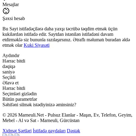
Mesajlar
Şəxsi hesab
Bu Sayt istifadəçilərə daha yaxşı təcrübə təqdim etmək üçün
kukilərdən istifadə edir. Saytdan istənilən istifadəni davam
etdirməklə siz bununla razılaşırsınız. Ətraflı məlumatı buradan əldə
etmək olar
Kuki Siyasəti
Aydındır
Hərrac bitdi
dəqiqə
saniyə
Seçildi
Əlavə et
Hərrac bitdi
Seçimləri gizlədin
Bütün parametrlər
Səhifəni silmək istədiyinizə əminsiniz?
© 2026 Marneuli.Net - Pulsuz Elanlar - Maşın, Ev, Telefon, Geyim,
Mebel - Al və Sat - Marneuli, Gürcüstan
Xidmət Şərtləri
İstifadə qaydaları
Dəstək