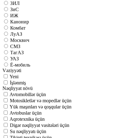
ЗИЛ
ЗиС
ИЖ
Канонир
Комбат
ЛуАЗ
Москвич
СМЗ
ТагАЗ
УАЗ
Ё-мобиль
Vəziyyəti
Yeni
İşlənmiş
Nəqliyyat növü
Avtomobillər üçün
Motosikletlər və mopedlər üçün
Yük maşınları və qoşqular üçün
Avtobuslar üçün
Aqrotexnika üçün
Digər nəqliyyat vasitələri üçün
Su nəqliyyatı üçün
Tikinti texnikası üçün