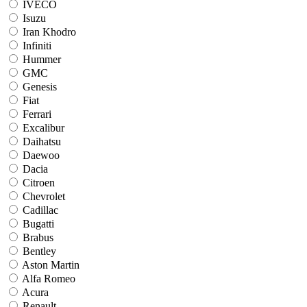
IVECO
Isuzu
Iran Khodro
Infiniti
Hummer
GMC
Genesis
Fiat
Ferrari
Excalibur
Daihatsu
Daewoo
Dacia
Citroen
Chevrolet
Cadillac
Bugatti
Brabus
Bentley
Aston Martin
Alfa Romeo
Acura
Renault