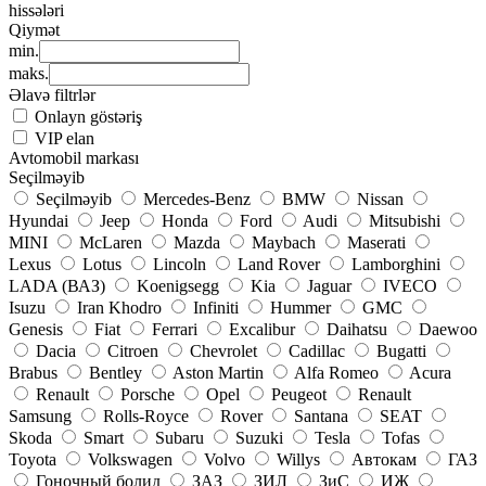
hissələri
Qiymət
min.
maks.
Əlavə filtrlər
Onlayn göstəriş
VIP elan
Avtomobil markası
Seçilməyib
Seçilməyib
Mercedes-Benz
BMW
Nissan
Hyundai
Jeep
Honda
Ford
Audi
Mitsubishi
MINI
McLaren
Mazda
Maybach
Maserati
Lexus
Lotus
Lincoln
Land Rover
Lamborghini
LADA (ВАЗ)
Koenigsegg
Kia
Jaguar
IVECO
Isuzu
Iran Khodro
Infiniti
Hummer
GMC
Genesis
Fiat
Ferrari
Excalibur
Daihatsu
Daewoo
Dacia
Citroen
Chevrolet
Cadillac
Bugatti
Brabus
Bentley
Aston Martin
Alfa Romeo
Acura
Renault
Porsche
Opel
Peugeot
Renault
Samsung
Rolls-Royce
Rover
Santana
SEAT
Skoda
Smart
Subaru
Suzuki
Tesla
Tofas
Toyota
Volkswagen
Volvo
Willys
Автокам
ГАЗ
Гоночный болид
ЗАЗ
ЗИЛ
ЗиС
ИЖ