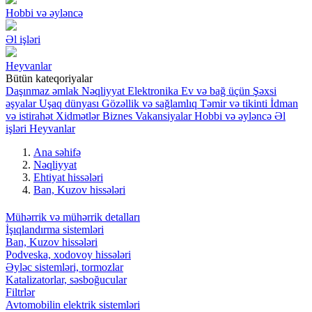
Hobbi və əyləncə
Əl işləri
Heyvanlar
Bütün kateqoriyalar
Daşınmaz əmlak
Nəqliyyat
Elektronika
Ev və bağ üçün
Şəxsi
əşyalar
Uşaq dünyası
Gözəllik və sağlamlıq
Təmir və tikinti
İdman
və istirahət
Xidmətlər
Biznes
Vakansiyalar
Hobbi və əyləncə
Əl
işləri
Heyvanlar
Ana səhifə
Nəqliyyat
Ehtiyat hissələri
Ban, Kuzov hissələri
Mühərrik və mühərrik detalları
İşıqlandırma sistemləri
Ban, Kuzov hissələri
Podveska, xodovoy hissələri
Əyləc sistemləri, tormozlar
Katalizatorlar, səsboğucular
Filtrlər
Avtomobilin elektrik sistemləri