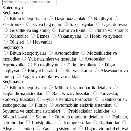
Kateqoriya
Seçilməyib
Bütün kateqoriyalar
Daşınmaz əmlak
Nəqliyyat
Elektronika
Ev və bağ üçün
Şəxsi əşyalar
Uşaq dünyası
Gözəllik və sağlamlıq
Təmir və tikinti
İdman və istirahət
Xidmətlər
Biznes
Vakansiyalar
Hobbi və əyləncə
Əl işləri
Heyvanlar
Seçilməyib
Bütün kateqoriyalar
Avtomobillər
Motosikletlər və
mopedlər
Yük maşınları və qoşqular
Avtobuslar
Aqrotexnika
Su nəqliyyatı
Tikinti texnikası
Digər
nəqliyyat
Ehtiyat hissələri
Şin və təkərlər
Aksesuarlar və
tüninq
Yağlar və avtokimyəvi maddələr
Seçilməyib
Bütün kateqoriyalar
Mühərrik və mühərrik detalları
İşıqlandırma sistemləri
Ban, Kuzov hissələri
Podveska,
xodovoy hissələri
Əyləc sistemləri, tormozlar
Katalizatorlar,
səsboğucular
Filtrlər
Avtomobilin elektrik sistemləri
Soyutma və qızdırma sistemləri
Prokladkalar, salniklər
Sükan hissəsi
Salon
Ötürücü qutuların detalları
Trubalar,
patruboklar
Podşipniklər
Kompressorlar
Radiatorlar
Alışma sistemləri
Yanacaq sistemləri
Digər avtomobil ehtiyat