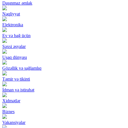
Daşınmaz əmlak
Nəqliyyat
Elektronika
Ev və bağ üçün
Şəxsi əşyalar
Uşaq dünyası
Gözəllik və sağlamlıq
Təmir və tikinti
İdman və istirahət
Xidmətlər
Biznes
Vakansiyalar