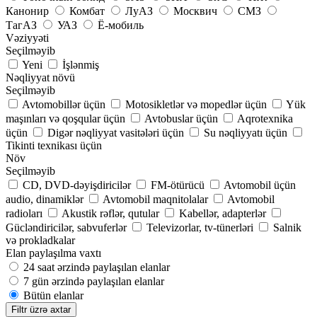
Канонир
Комбат
ЛуАЗ
Москвич
СМЗ
ТагАЗ
УАЗ
Ё-мобиль
Vəziyyəti
Seçilməyib
Yeni
İşlənmiş
Nəqliyyat növü
Seçilməyib
Avtomobillər üçün
Motosikletlər və mopedlər üçün
Yük
maşınları və qoşqular üçün
Avtobuslar üçün
Aqrotexnika
üçün
Digər nəqliyyat vasitələri üçün
Su nəqliyyatı üçün
Tikinti texnikası üçün
Növ
Seçilməyib
CD, DVD-dəyişdiricilər
FM-ötürücü
Avtomobil üçün
audio, dinamiklər
Avtomobil maqnitolalar
Avtomobil
radioları
Akustik rəflər, qutular
Kabellər, adapterlər
Gücləndiricilər, sabvuferlər
Televizorlar, tv-tünerləri
Salnik
və prokladkalar
Elan paylaşılma vaxtı
24 saat ərzində paylaşılan elanlar
7 gün ərzində paylaşılan elanlar
Bütün elanlar
Filtr üzrə axtar