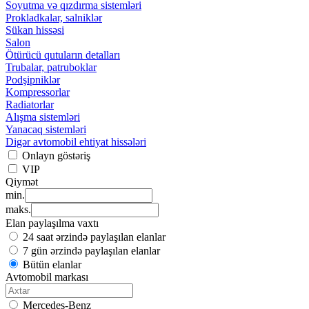
Soyutma və qızdırma sistemləri
Prokladkalar, salniklər
Sükan hissəsi
Salon
Ötürücü qutuların detalları
Trubalar, patruboklar
Podşipniklər
Kompressorlar
Radiatorlar
Alışma sistemləri
Yanacaq sistemləri
Digər avtomobil ehtiyat hissələri
Onlayn göstəriş
VIP
Qiymət
min.
maks.
Elan paylaşılma vaxtı
24 saat ərzində paylaşılan elanlar
7 gün ərzində paylaşılan elanlar
Bütün elanlar
Avtomobil markası
Mercedes-Benz