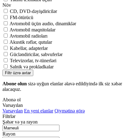
Növ
CD, DVD-dəyişdiricilər
FM-ötürücü
Avtomobil üçün audio, dinamiklər
Avtomobil maqnitolalar
Avtomobil radioları
Akustik rəflər, qutular
Kabellər, adapterlər
Gücləndiricilər, sabvuferlər
Televizorlar, tv-tünerləri
Salnik və prokladkalar
Filtr üzrə axtar
Abone olun
sizə uyğun elanlar əlavə edildiyində ilk siz xəbər
alacaqsız.
Abonə ol
Varsayılan
Varsayılan
En yeni elanlar
Qiymətinə görə
Filtrlər
Şəhər və ya rayon
Rayon