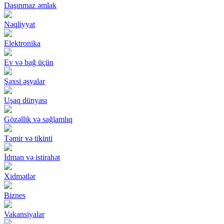
Daşınmaz əmlak
Nəqliyyat
Elektronika
Ev və bağ üçün
Şəxsi əşyalar
Uşaq dünyası
Gözəllik və sağlamlıq
Təmir və tikinti
İdman və istirahət
Xidmətlər
Biznes
Vakansiyalar