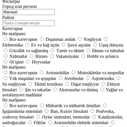
Фильтры
Город или регион
Район
Категория
Не выбрано
Все категории
Daşınmaz əmlak
Nəqliyyat
Elektronika
Ev və bağ üçün
Şəxsi əşyalar
Uşaq dünyası
Gözəllik və sağlamlıq
Təmir və tikinti
İdman və istirahət
Xidmətlər
Biznes
Vakansiyalar
Hobbi və əyləncə
Əl işləri
Heyvanlar
Не выбрано
Все категории
Avtomobillər
Motosikletlər və mopedlər
Yük maşınları və qoşqular
Avtobuslar
Aqrotexnika
Su nəqliyyatı
Tikinti texnikası
Digər nəqliyyat
Ehtiyat
hissələri
Şin və təkərlər
Aksesuarlar və tüninq
Yağlar və
avtokimyəvi maddələr
Не выбрано
Все категории
Mühərrik və mühərrik detalları
İşıqlandırma sistemləri
Ban, Kuzov hissələri
Podveska,
xodovoy hissələri
Əyləc sistemləri, tormozlar
Katalizatorlar,
səsboğucular
Filtrlər
Avtomobilin elektrik sistemləri