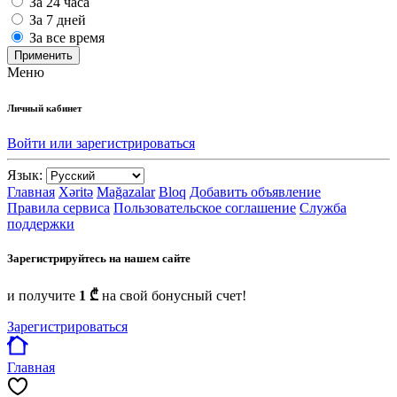
За 24 часа
За 7 дней
За все время
Применить
Меню
Личный кабинет
Войти или зарегистрироваться
Язык:
Главная
Xəritə
Mağazalar
Bloq
Добавить объявление
Правила сервиса
Пользовательское соглашение
Служба
поддержки
Зарегистрируйтесь на нашем сайте
и получите
1 ₾
на свой бонусный счет!
Зарегистрироваться
Главная