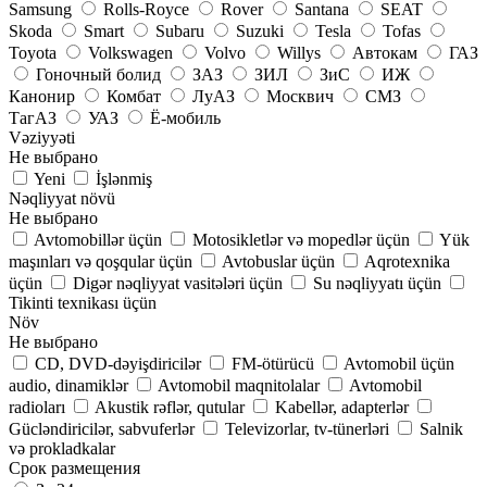
Samsung
Rolls-Royce
Rover
Santana
SEAT
Skoda
Smart
Subaru
Suzuki
Tesla
Tofas
Toyota
Volkswagen
Volvo
Willys
Автокам
ГАЗ
Гоночный болид
ЗАЗ
ЗИЛ
ЗиС
ИЖ
Канонир
Комбат
ЛуАЗ
Москвич
СМЗ
ТагАЗ
УАЗ
Ё-мобиль
Vəziyyəti
Не выбрано
Yeni
İşlənmiş
Nəqliyyat növü
Не выбрано
Avtomobillər üçün
Motosikletlər və mopedlər üçün
Yük
maşınları və qoşqular üçün
Avtobuslar üçün
Aqrotexnika
üçün
Digər nəqliyyat vasitələri üçün
Su nəqliyyatı üçün
Tikinti texnikası üçün
Növ
Не выбрано
CD, DVD-dəyişdiricilər
FM-ötürücü
Avtomobil üçün
audio, dinamiklər
Avtomobil maqnitolalar
Avtomobil
radioları
Akustik rəflər, qutular
Kabellər, adapterlər
Gücləndiricilər, sabvuferlər
Televizorlar, tv-tünerləri
Salnik
və prokladkalar
Срок размещения