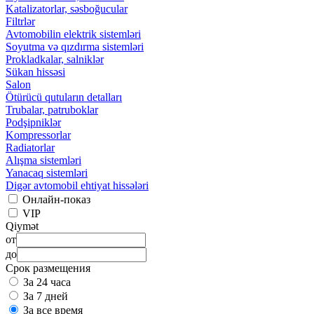
Katalizatorlar, səsboğucular
Filtrlər
Avtomobilin elektrik sistemləri
Soyutma və qızdırma sistemləri
Prokladkalar, salniklər
Sükan hissəsi
Salon
Ötürücü qutuların detalları
Trubalar, patruboklar
Podşipniklər
Kompressorlar
Radiatorlar
Alışma sistemləri
Yanacaq sistemləri
Digər avtomobil ehtiyat hissələri
Онлайн-показ
VIP
Qiymət
от
до
Срок размещения
За 24 часа
За 7 дней
За все время