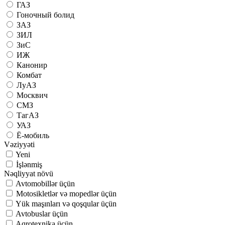
ГАЗ
Гоночный болид
ЗАЗ
ЗИЛ
ЗиС
ИЖ
Канонир
Комбат
ЛуАЗ
Москвич
СМЗ
ТагАЗ
УАЗ
Ё-мобиль
Vəziyyəti
Yeni
İşlənmiş
Nəqliyyat növü
Avtomobillər üçün
Motosikletlər və mopedlər üçün
Yük maşınları və qoşqular üçün
Avtobuslar üçün
Aqrotexnika üçün