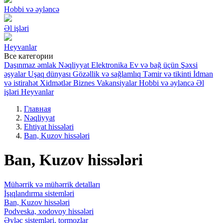
Hobbi və əyləncə
Əl işləri
Heyvanlar
Все категории
Daşınmaz əmlak
Nəqliyyat
Elektronika
Ev və bağ üçün
Şəxsi
əşyalar
Uşaq dünyası
Gözəllik və sağlamlıq
Təmir və tikinti
İdman
və istirahət
Xidmətlər
Biznes
Vakansiyalar
Hobbi və əyləncə
Əl
işləri
Heyvanlar
Главная
Nəqliyyat
Ehtiyat hissələri
Ban, Kuzov hissələri
Ban, Kuzov hissələri
Mühərrik və mühərrik detalları
İşıqlandırma sistemləri
Ban, Kuzov hissələri
Podveska, xodovoy hissələri
Əyləc sistemləri, tormozlar