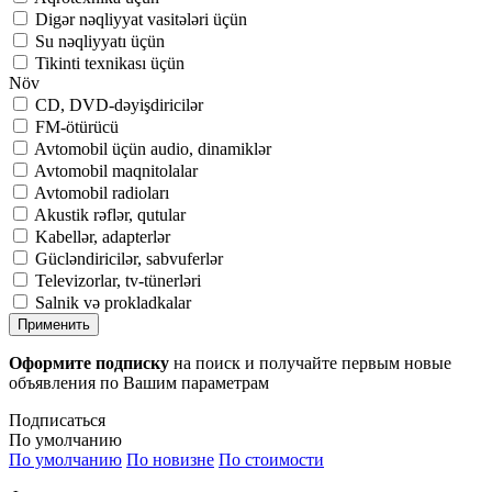
Digər nəqliyyat vasitələri üçün
Su nəqliyyatı üçün
Tikinti texnikası üçün
Növ
CD, DVD-dəyişdiricilər
FM-ötürücü
Avtomobil üçün audio, dinamiklər
Avtomobil maqnitolalar
Avtomobil radioları
Akustik rəflər, qutular
Kabellər, adapterlər
Gücləndiricilər, sabvuferlər
Televizorlar, tv-tünerləri
Salnik və prokladkalar
Применить
Оформите подписку
на поиск и получайте первым новые
объявления по Вашим параметрам
Подписаться
По умолчанию
По умолчанию
По новизне
По стоимости