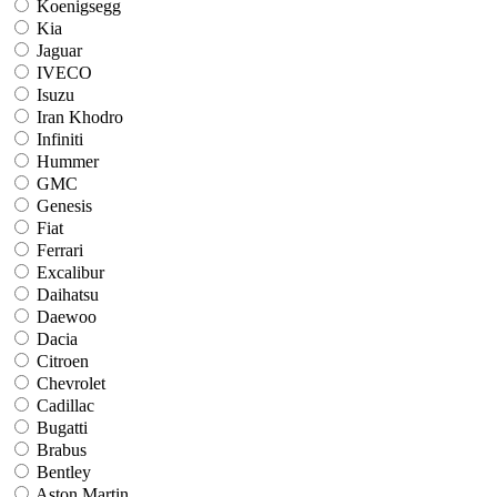
Koenigsegg
Kia
Jaguar
IVECO
Isuzu
Iran Khodro
Infiniti
Hummer
GMC
Genesis
Fiat
Ferrari
Excalibur
Daihatsu
Daewoo
Dacia
Citroen
Chevrolet
Cadillac
Bugatti
Brabus
Bentley
Aston Martin