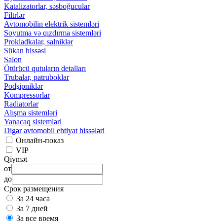
Katalizatorlar, səsboğucular
Filtrlər
Avtomobilin elektrik sistemləri
Soyutma və qızdırma sistemləri
Prokladkalar, salniklər
Sükan hissəsi
Salon
Ötürücü qutuların detalları
Trubalar, patruboklar
Podşipniklər
Kompressorlar
Radiatorlar
Alışma sistemləri
Yanacaq sistemləri
Digər avtomobil ehtiyat hissələri
Онлайн-показ
VIP
Qiymət
от
до
Срок размещения
За 24 часа
За 7 дней
За все время