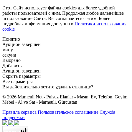
Этот Сайт использует файлы cookies для более удобной
работы пользователей с ним. Продолжая любое дальнейшее
использование Сайта, Вы соглашаетесь с этим. Более
подробная информация доступна в
Политики использования
cookie
Понятно
Аукцион завершен
минут
секунд
Выбрано
Добавить
Аукцион завершен
Скрыть параметры
Все параметры
Вы действительно хотите удалить страницу?
© 2026 Marneuli.Net - Pulsuz Elanlar - Maşın, Ev, Telefon, Geyim,
Mebel - Al və Sat - Marneuli, Gürcüstan
Правила сервиса
Пользовательское соглашение
Служба
поддержки