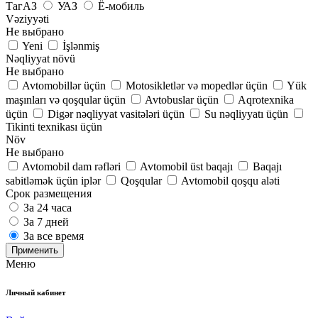
ТагАЗ
УАЗ
Ё-мобиль
Vəziyyəti
Не выбрано
Yeni
İşlənmiş
Nəqliyyat növü
Не выбрано
Avtomobillər üçün
Motosikletlər və mopedlər üçün
Yük
maşınları və qoşqular üçün
Avtobuslar üçün
Aqrotexnika
üçün
Digər nəqliyyat vasitələri üçün
Su nəqliyyatı üçün
Tikinti texnikası üçün
Növ
Не выбрано
Avtomobil dam rəfləri
Avtomobil üst baqajı
Baqajı
sabitləmək üçün iplər
Qoşqular
Avtomobil qoşqu aləti
Срок размещения
За 24 часа
За 7 дней
За все время
Применить
Меню
Личный кабинет