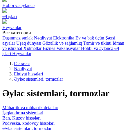
Hobbi və əyləncə
Əl işləri
Heyvanlar
Все категории
Daşınmaz əmlak
Nəqliyyat
Elektronika
Ev və bağ üçün
Şəxsi
əşyalar
Uşaq dünyası
Gözəllik və sağlamlıq
Təmir və tikinti
İdman
və istirahət
Xidmətlər
Biznes
Vakansiyalar
Hobbi və əyləncə
Əl
işləri
Heyvanlar
Главная
Nəqliyyat
Ehtiyat hissələri
Əyləc sistemləri, tormozlar
Əyləc sistemləri, tormozlar
Mühərrik və mühərrik detalları
İşıqlandırma sistemləri
Ban, Kuzov hissələri
Podveska, xodovoy hissələri
Əyləc sistemləri, tormozlar