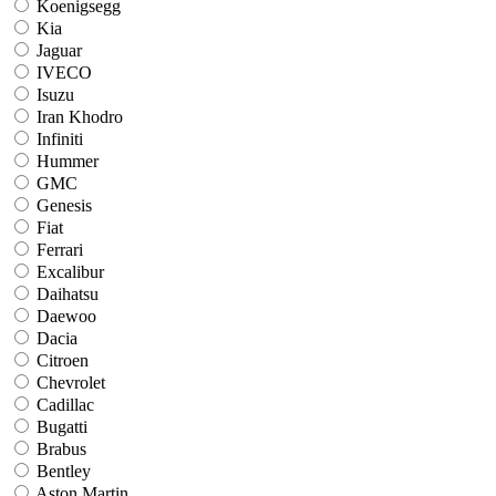
Koenigsegg
Kia
Jaguar
IVECO
Isuzu
Iran Khodro
Infiniti
Hummer
GMC
Genesis
Fiat
Ferrari
Excalibur
Daihatsu
Daewoo
Dacia
Citroen
Chevrolet
Cadillac
Bugatti
Brabus
Bentley
Aston Martin