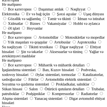
Категория
Не выбрано
Все категории
Daşınmaz əmlak
Nəqliyyat
Elektronika
Ev və bağ üçün
Şəxsi əşyalar
Uşaq dünyası
Gözəllik və sağlamlıq
Təmir və tikinti
İdman və istirahət
Xidmətlər
Biznes
Vakansiyalar
Hobbi və əyləncə
Əl işləri
Heyvanlar
Не выбрано
Все категории
Avtomobillər
Motosikletlər və mopedlər
Yük maşınları və qoşqular
Avtobuslar
Aqrotexnika
Su nəqliyyatı
Tikinti texnikası
Digər nəqliyyat
Ehtiyat
hissələri
Şin və təkərlər
Aksesuarlar və tüninq
Yağlar və
avtokimyəvi maddələr
Не выбрано
Все категории
Mühərrik və mühərrik detalları
İşıqlandırma sistemləri
Ban, Kuzov hissələri
Podveska,
xodovoy hissələri
Əyləc sistemləri, tormozlar
Katalizatorlar,
səsboğucular
Filtrlər
Avtomobilin elektrik sistemləri
Soyutma və qızdırma sistemləri
Prokladkalar, salniklər
Sükan hissəsi
Salon
Ötürücü qutuların detalları
Trubalar,
patruboklar
Podşipniklər
Kompressorlar
Radiatorlar
Alışma sistemləri
Yanacaq sistemləri
Digər avtomobil ehtiyat
hissələri