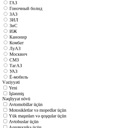
ГАЗ
Гоночный болид
ЗАЗ
ЗИЛ
ЗиС
ИЖ
Канонир
Комбат
ЛуАЗ
Москвич
СМЗ
ТагАЗ
УАЗ
Ё-мобиль
Vəziyyəti
Yeni
İşlənmiş
Nəqliyyat növü
Avtomobillər üçün
Motosikletlər və mopedlər üçün
Yük maşınları və qoşqular üçün
Avtobuslar üçün
Aqrotexnika üçün