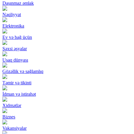
Daşınmaz əmlak
Nəqliyyat
Elektronika
Ev və bağ üçün
Şəxsi əşyalar
Uşaq dünyası
Gözəllik və sağlamlıq
Təmir və tikinti
İdman və istirahət
Xidmətlər
Biznes
Vakansiyalar