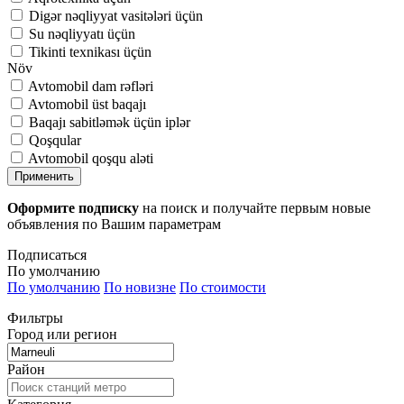
Digər nəqliyyat vasitələri üçün
Su nəqliyyatı üçün
Tikinti texnikası üçün
Növ
Avtomobil dam rəfləri
Avtomobil üst baqajı
Baqajı sabitləmək üçün iplər
Qoşqular
Avtomobil qoşqu aləti
Применить
Оформите подписку
на поиск и получайте первым новые
объявления по Вашим параметрам
Подписаться
По умолчанию
По умолчанию
По новизне
По стоимости
Фильтры
Город или регион
Район