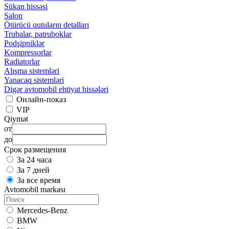
Sükan hissəsi
Salon
Ötürücü qutuların detalları
Trubalar, patruboklar
Podşipniklər
Kompressorlar
Radiatorlar
Alışma sistemləri
Yanacaq sistemləri
Digər avtomobil ehtiyat hissələri
Онлайн-показ
VIP
Qiymət
от
до
Срок размещения
За 24 часа
За 7 дней
За все время
Avtomobil markası
Mercedes-Benz
BMW