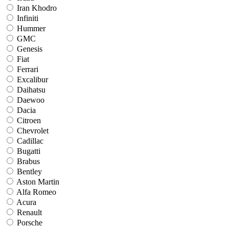
Iran Khodro
Infiniti
Hummer
GMC
Genesis
Fiat
Ferrari
Excalibur
Daihatsu
Daewoo
Dacia
Citroen
Chevrolet
Cadillac
Bugatti
Brabus
Bentley
Aston Martin
Alfa Romeo
Acura
Renault
Porsche