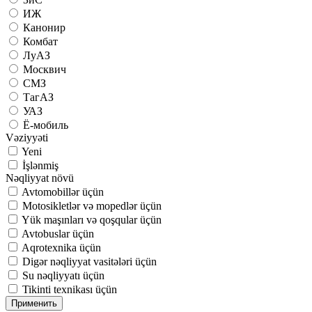
ИЖ
Канонир
Комбат
ЛуАЗ
Москвич
СМЗ
ТагАЗ
УАЗ
Ё-мобиль
Vəziyyəti
Yeni
İşlənmiş
Nəqliyyat növü
Avtomobillər üçün
Motosikletlər və mopedlər üçün
Yük maşınları və qoşqular üçün
Avtobuslar üçün
Aqrotexnika üçün
Digər nəqliyyat vasitələri üçün
Su nəqliyyatı üçün
Tikinti texnikası üçün
Применить