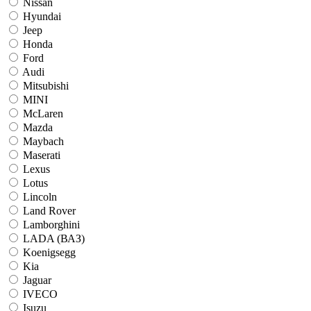
Nissan
Hyundai
Jeep
Honda
Ford
Audi
Mitsubishi
MINI
McLaren
Mazda
Maybach
Maserati
Lexus
Lotus
Lincoln
Land Rover
Lamborghini
LADA (ВАЗ)
Koenigsegg
Kia
Jaguar
IVECO
Isuzu