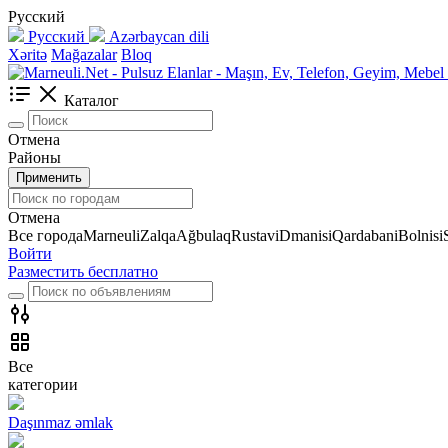
Русский
Русский
Azərbaycan dili
Xəritə
Mağazalar
Bloq
Каталог
Отмена
Районы
Применить
Отмена
Все города
Marneuli
Zalqa
Ağbulaq
Rustavi
Dmanisi
Qardabani
Bolnisi
Войти
Разместить бесплатно
Все
категории
Daşınmaz əmlak