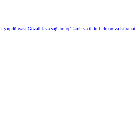
Uşaq dünyası
Gözəllik və sağlamlıq
Təmir və tikinti
İdman və istirahət