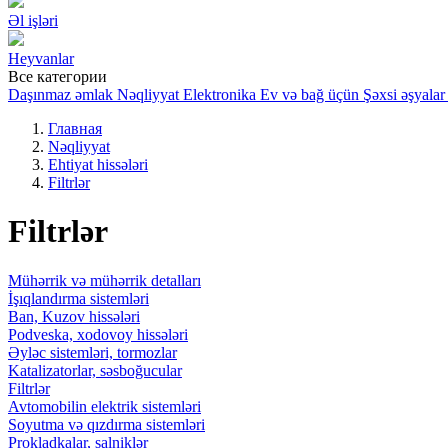
Əl işləri
Heyvanlar
Все категории
Daşınmaz əmlak
Nəqliyyat
Elektronika
Ev və bağ üçün
Şəxsi əşyalar
Главная
Nəqliyyat
Ehtiyat hissələri
Filtrlər
Filtrlər
Mühərrik və mühərrik detalları
İşıqlandırma sistemləri
Ban, Kuzov hissələri
Podveska, xodovoy hissələri
Əyləc sistemləri, tormozlar
Katalizatorlar, səsboğucular
Filtrlər
Avtomobilin elektrik sistemləri
Soyutma və qızdırma sistemləri
Prokladkalar, salniklər