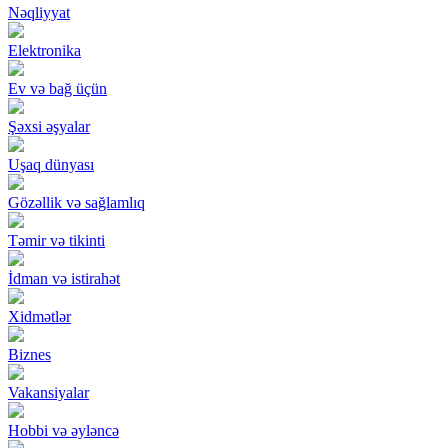
Nəqliyyat
Elektronika
Ev və bağ üçün
Şəxsi əşyalar
Uşaq dünyası
Gözəllik və sağlamlıq
Təmir və tikinti
İdman və istirahət
Xidmətlər
Biznes
Vakansiyalar
Hobbi və əyləncə