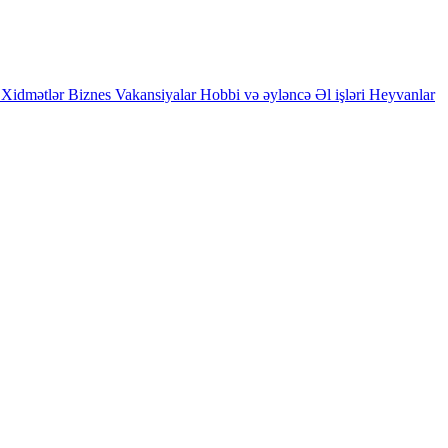
Xidmətlər
Biznes
Vakansiyalar
Hobbi və əyləncə
Əl işləri
Heyvanlar