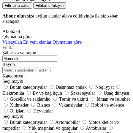
Filtr üzrə axtar
Filtrləri sıfırlayın
Abone olun
sizə uyğun elanlar əlavə edildiyində ilk siz xəbər
alacaqsız.
Abonə ol
Qiymətinə görə
Varsayılan
En yeni elanlar
Qiymətinə görə
Filtrlər
Şəhər və ya rayon
Rayon
Kateqoriya
Seçilməyib
Bütün kateqoriyalar
Daşınmaz əmlak
Nəqliyyat
Elektronika
Ev və bağ üçün
Şəxsi əşyalar
Uşaq dünyası
Gözəllik və sağlamlıq
Təmir və tikinti
İdman və istirahət
Xidmətlər
Biznes
Vakansiyalar
Hobbi və əyləncə
Əl işləri
Heyvanlar
Seçilməyib
Bütün kateqoriyalar
Avtomobillər
Motosikletlər və
mopedlər
Yük maşınları və qoşqular
Avtobuslar