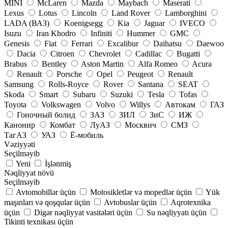
MINI
McLaren
Mazda
Maybach
Maserati
Lexus
Lotus
Lincoln
Land Rover
Lamborghini
LADA (ВАЗ)
Koenigsegg
Kia
Jaguar
IVECO
Isuzu
Iran Khodro
Infiniti
Hummer
GMC
Genesis
Fiat
Ferrari
Excalibur
Daihatsu
Daewoo
Dacia
Citroen
Chevrolet
Cadillac
Bugatti
Brabus
Bentley
Aston Martin
Alfa Romeo
Acura
Renault
Porsche
Opel
Peugeot
Renault
Samsung
Rolls-Royce
Rover
Santana
SEAT
Skoda
Smart
Subaru
Suzuki
Tesla
Tofas
Toyota
Volkswagen
Volvo
Willys
Автокам
ГАЗ
Гоночный болид
ЗАЗ
ЗИЛ
ЗиС
ИЖ
Канонир
Комбат
ЛуАЗ
Москвич
СМЗ
ТагАЗ
УАЗ
Ё-мобиль
Vəziyyəti
Seçilməyib
Yeni
İşlənmiş
Nəqliyyat növü
Seçilməyib
Avtomobillər üçün
Motosikletlər və mopedlər üçün
Yük
maşınları və qoşqular üçün
Avtobuslar üçün
Aqrotexnika
üçün
Digər nəqliyyat vasitələri üçün
Su nəqliyyatı üçün
Tikinti texnikası üçün