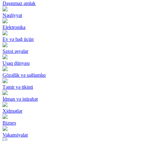
Daşınmaz əmlak
Nəqliyyat
Elektronika
Ev və bağ üçün
Şəxsi əşyalar
Uşaq dünyası
Gözəllik və sağlamlıq
Təmir və tikinti
İdman və istirahət
Xidmətlər
Biznes
Vakansiyalar