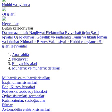
Hobbi və əyləncə
Əl işləri
Heyvanlar
Bütün kateqoriyalar
Daşınmaz əmlak
Nəqliyyat
Elektronika
Ev və bağ üçün
Şəxsi
əşyalar
Uşaq dünyası
Gözəllik və sağlamlıq
Təmir və tikinti
İdman
və istirahət
Xidmətlər
Biznes
Vakansiyalar
Hobbi və əyləncə
Əl
işləri
Heyvanlar
Ana səhifə
Nəqliyyat
Ehtiyat hissələri
Mühərrik və mühərrik detalları
Mühərrik və mühərrik detalları
İşıqlandırma sistemləri
Ban, Kuzov hissələri
Podveska, xodovoy hissələri
Əyləc sistemləri, tormozlar
Katalizatorlar, səsboğucular
Filtrlər
Avtomobilin elektrik sistemləri