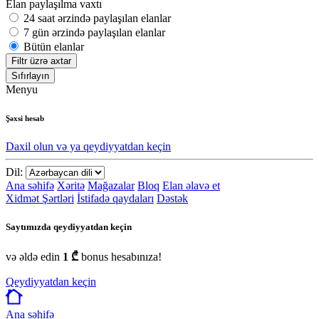
Elan paylaşılma vaxtı
24 saat ərzində paylaşılan elanlar
7 gün ərzində paylaşılan elanlar
Bütün elanlar
Filtr üzrə axtar
Sıfırlayın
Menyu
Şəxsi hesab
Daxil olun və ya qeydiyyatdan keçin
Dil:
Ana səhifə
Xəritə
Mağazalar
Bloq
Elan əlavə et
Xidmət Şərtləri
İstifadə qaydaları
Dəstək
Saytımızda qeydiyyatdan keçin
və əldə edin
1 ₾
bonus hesabınıza!
Qeydiyyatdan keçin
Ana səhifə