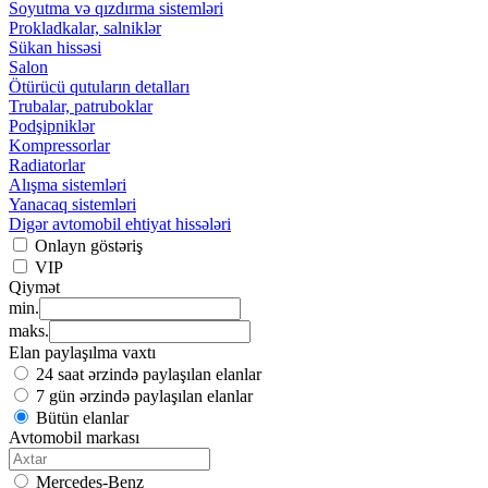
Soyutma və qızdırma sistemləri
Prokladkalar, salniklər
Sükan hissəsi
Salon
Ötürücü qutuların detalları
Trubalar, patruboklar
Podşipniklər
Kompressorlar
Radiatorlar
Alışma sistemləri
Yanacaq sistemləri
Digər avtomobil ehtiyat hissələri
Onlayn göstəriş
VIP
Qiymət
min.
maks.
Elan paylaşılma vaxtı
24 saat ərzində paylaşılan elanlar
7 gün ərzində paylaşılan elanlar
Bütün elanlar
Avtomobil markası
Mercedes-Benz