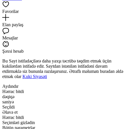
Favorilər
Elan paylaş
Mesajlar
Şəxsi hesab
Bu Sayt istifadəçilərə daha yaxşı təcrübə təqdim etmək üçün
kukilərdən istifadə edir. Saytdan istənilən istifadəni davam
etdirməklə siz bununla razılaşırsınız. Ətraflı məlumatı buradan əldə
etmək olar
Kuki Siyasəti
Aydındır
Hərrac bitdi
dəqiqə
saniyə
Seçildi
Əlavə et
Hərrac bitdi
Seçimləri gizlədin
Bütün parametrlər