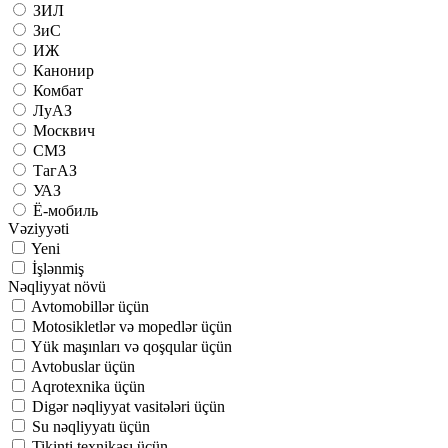
ЗИЛ
ЗиС
ИЖ
Канонир
Комбат
ЛуАЗ
Москвич
СМЗ
ТагАЗ
УАЗ
Ё-мобиль
Vəziyyəti
Yeni
İşlənmiş
Nəqliyyat növü
Avtomobillər üçün
Motosikletlər və mopedlər üçün
Yük maşınları və qoşqular üçün
Avtobuslar üçün
Aqrotexnika üçün
Digər nəqliyyat vasitələri üçün
Su nəqliyyatı üçün
Tikinti texnikası üçün