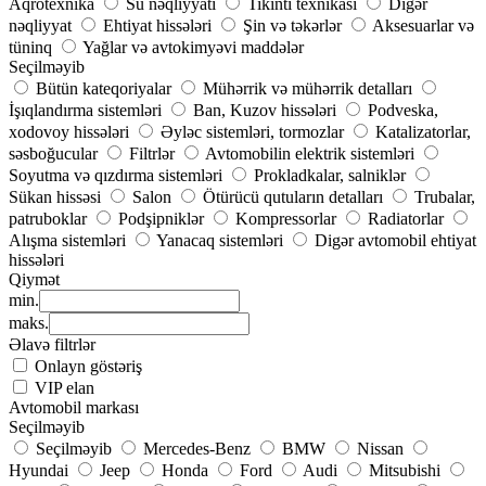
Aqrotexnika
Su nəqliyyatı
Tikinti texnikası
Digər
nəqliyyat
Ehtiyat hissələri
Şin və təkərlər
Aksesuarlar və
tüninq
Yağlar və avtokimyəvi maddələr
Seçilməyib
Bütün kateqoriyalar
Mühərrik və mühərrik detalları
İşıqlandırma sistemləri
Ban, Kuzov hissələri
Podveska,
xodovoy hissələri
Əyləc sistemləri, tormozlar
Katalizatorlar,
səsboğucular
Filtrlər
Avtomobilin elektrik sistemləri
Soyutma və qızdırma sistemləri
Prokladkalar, salniklər
Sükan hissəsi
Salon
Ötürücü qutuların detalları
Trubalar,
patruboklar
Podşipniklər
Kompressorlar
Radiatorlar
Alışma sistemləri
Yanacaq sistemləri
Digər avtomobil ehtiyat
hissələri
Qiymət
min.
maks.
Əlavə filtrlər
Onlayn göstəriş
VIP elan
Avtomobil markası
Seçilməyib
Seçilməyib
Mercedes-Benz
BMW
Nissan
Hyundai
Jeep
Honda
Ford
Audi
Mitsubishi