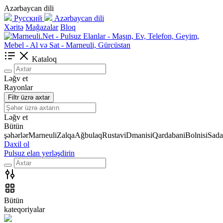
Azərbaycan dili
Русский
Azərbaycan dili
Xəritə
Mağazalar
Bloq
Kataloq
Ləğv et
Rayonlar
Filtr üzrə axtar
Ləğv et
Bütün
şəhərlər
Marneuli
Zalqa
Ağbulaq
Rustavi
Dmanisi
Qardabani
Bolnisi
Sada
Daxil ol
Pulsuz elan yerləşdirin
Bütün
kateqoriyalar