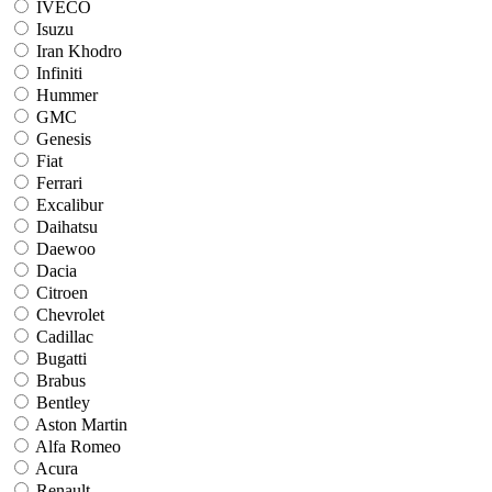
IVECO
Isuzu
Iran Khodro
Infiniti
Hummer
GMC
Genesis
Fiat
Ferrari
Excalibur
Daihatsu
Daewoo
Dacia
Citroen
Chevrolet
Cadillac
Bugatti
Brabus
Bentley
Aston Martin
Alfa Romeo
Acura
Renault