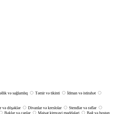
llik və sağlamlıq
Təmir və tikinti
İdman və istirahət
r və döşəklər
Divanlar və kreslolar
Stendlər və rəflər
Baklar və çənlər
Məişət kimyəvi maddələri
Bağ və bostan