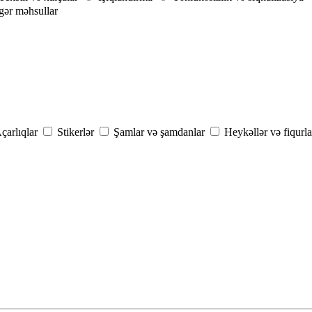
gər məhsullar
çarlıqlar
Stikerlər
Şamlar və şamdanlar
Heykəllər və fiqurla