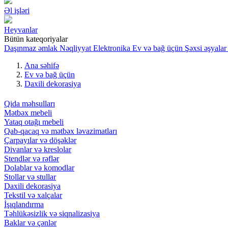
Əl işləri
Heyvanlar
Bütün kateqoriyalar
Daşınmaz əmlak
Nəqliyyat
Elektronika
Ev və bağ üçün
Şəxsi əşyalar
Ana səhifə
Ev və bağ üçün
Daxili dekorasiya
Qida məhsulları
Mətbəx mebeli
Yataq otağı mebeli
Qab-qacaq və mətbəx ləvazimatları
Çarpayılar və döşəklər
Divanlar və kreslolar
Stendlər və rəflər
Dolablar və komodlar
Stollar və stullar
Daxili dekorasiya
Tekstil və xalçalar
İşıqlandırma
Təhlükəsizlik və siqnalizasiya
Baklar və çənlər