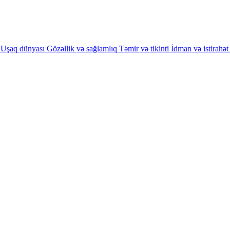
Uşaq dünyası
Gözəllik və sağlamlıq
Təmir və tikinti
İdman və istirahət