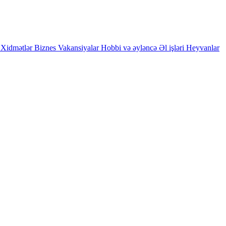
Xidmətlər
Biznes
Vakansiyalar
Hobbi və əyləncə
Əl işləri
Heyvanlar