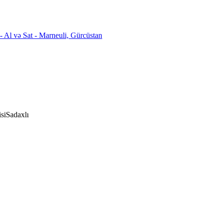
si
Sadaxlı