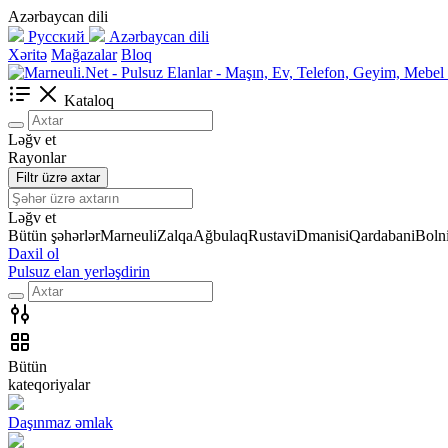
Azərbaycan dili
Русский
Azərbaycan dili
Xəritə
Mağazalar
Bloq
Kataloq
Ləğv et
Rayonlar
Filtr üzrə axtar
Ləğv et
Bütün şəhərlər
Marneuli
Zalqa
Ağbulaq
Rustavi
Dmanisi
Qardabani
Bolni
Daxil ol
Pulsuz elan yerləşdirin
Bütün
kateqoriyalar
Daşınmaz əmlak