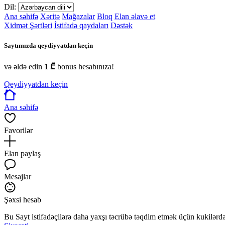
Dil:
Ana səhifə
Xəritə
Mağazalar
Bloq
Elan əlavə et
Xidmət Şərtləri
İstifadə qaydaları
Dəstək
Saytımızda qeydiyyatdan keçin
və əldə edin
1 ₾
bonus hesabınıza!
Qeydiyyatdan keçin
Ana səhifə
Favorilər
Elan paylaş
Mesajlar
Şəxsi hesab
Bu Sayt istifadəçilərə daha yaxşı təcrübə təqdim etmək üçün kukilərdən