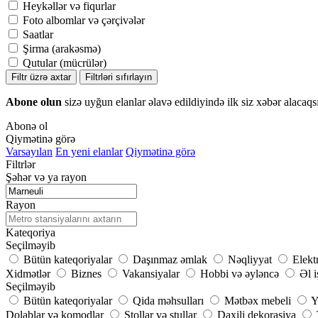
Heykəllər və fiqurlar
Foto albomlar və çərçivələr
Saatlar
Şirma (arakəsmə)
Qutular (mücrülər)
Filtr üzrə axtar
Filtrləri sıfırlayın
Abone olun
sizə uyğun elanlar əlavə edildiyində ilk siz xəbər alacaqs
Abonə ol
Qiymətinə görə
Varsayılan
En yeni elanlar
Qiymətinə görə
Filtrlər
Şəhər və ya rayon
Rayon
Kateqoriya
Seçilməyib
Bütün kateqoriyalar
Daşınmaz əmlak
Nəqliyyat
Elekt
Xidmətlər
Biznes
Vakansiyalar
Hobbi və əyləncə
Əl i
Seçilməyib
Bütün kateqoriyalar
Qida məhsulları
Mətbəx mebeli
Y
Dolablar və komodlar
Stollar və stullar
Daxili dekorasiya