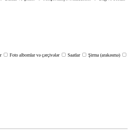
r
Foto albomlar və çərçivələr
Saatlar
Şirma (arakəsmə)