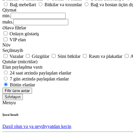
Bağ mebelləri
Bitkilər və toxumlar
Bağ və bostan üçün di
Qiymət
min.
maks.
Əlavə filtrlər
Onlayn göstəriş
VIP elan
Növ
Seçilməyib
Vazalar
Güzgülər
Süni bitkilər
Rəsm və plakatlar
A
Qutular (mücrülər)
Elan paylaşılma vaxtı
24 saat ərzində paylaşılan elanlar
7 gün ərzində paylaşılan elanlar
Bütün elanlar
Filtr üzrə axtar
Sıfırlayın
Menyu
Şəxsi hesab
Daxil olun və ya qeydiyyatdan keçin