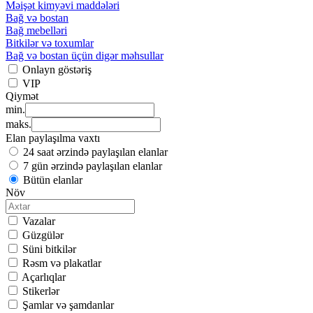
Məişət kimyəvi maddələri
Bağ və bostan
Bağ mebelləri
Bitkilər və toxumlar
Bağ və bostan üçün digər məhsullar
Onlayn göstəriş
VIP
Qiymət
min.
maks.
Elan paylaşılma vaxtı
24 saat ərzində paylaşılan elanlar
7 gün ərzində paylaşılan elanlar
Bütün elanlar
Növ
Vazalar
Güzgülər
Süni bitkilər
Rəsm və plakatlar
Açarlıqlar
Stikerlər
Şamlar və şamdanlar