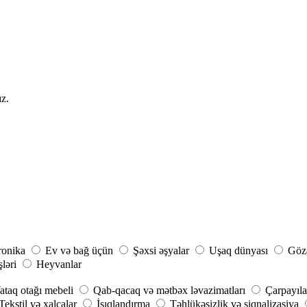
ız.
ronika
Ev və bağ üçün
Şəxsi əşyalar
Uşaq dünyası
Gözə
şləri
Heyvanlar
ataq otağı mebeli
Qab-qacaq və mətbəx ləvazimatları
Çarpayıla
Tekstil və xalçalar
İşıqlandırma
Təhlükəsizlik və siqnalizasiya