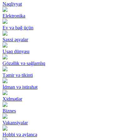
Nəqliyyat
Elektronika
Ev və bağ üçün
Şəxsi əşyalar
Uşaq dünyası
Gözəllik və sağlamlıq
Təmir və tikinti
İdman və istirahət
Xidmətlər
Biznes
Vakansiyalar
Hobbi və əyləncə