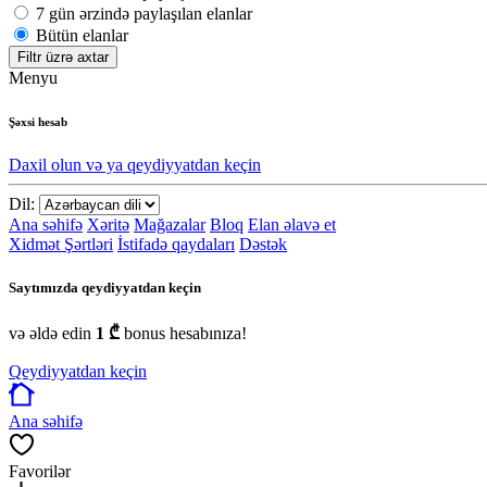
7 gün ərzində paylaşılan elanlar
Bütün elanlar
Filtr üzrə axtar
Menyu
Şəxsi hesab
Daxil olun və ya qeydiyyatdan keçin
Dil:
Ana səhifə
Xəritə
Mağazalar
Bloq
Elan əlavə et
Xidmət Şərtləri
İstifadə qaydaları
Dəstək
Saytımızda qeydiyyatdan keçin
və əldə edin
1 ₾
bonus hesabınıza!
Qeydiyyatdan keçin
Ana səhifə
Favorilər