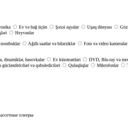
ronika
Ev və bağ üçün
Şəxsi əşyalar
Uşaq dünyası
Gözə
şləri
Heyvanlar
noutbuklar
Ağıllı saatlar və bilərziklər
Foto və video kameralar
a, dinamiklər, basovkalar
Ev kinoteatrları
DVD, Blu-ray və medi
 gücləndiriciləri və qəbulediciləri
Qulaqlıqlar
Mikrofonlar
ассетные плееры