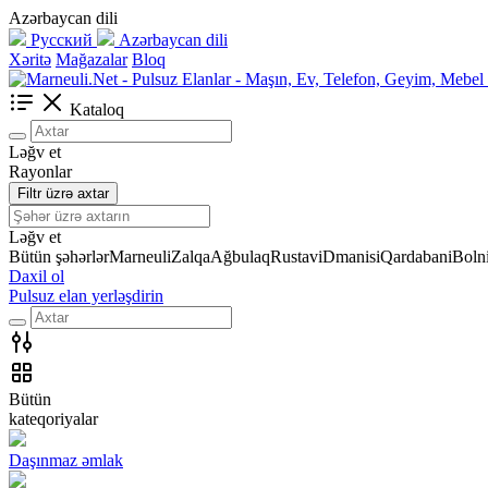
Azərbaycan dili
Русский
Azərbaycan dili
Xəritə
Mağazalar
Bloq
Kataloq
Ləğv et
Rayonlar
Filtr üzrə axtar
Ləğv et
Bütün şəhərlər
Marneuli
Zalqa
Ağbulaq
Rustavi
Dmanisi
Qardabani
Bolni
Daxil ol
Pulsuz elan yerləşdirin
Bütün
kateqoriyalar
Daşınmaz əmlak