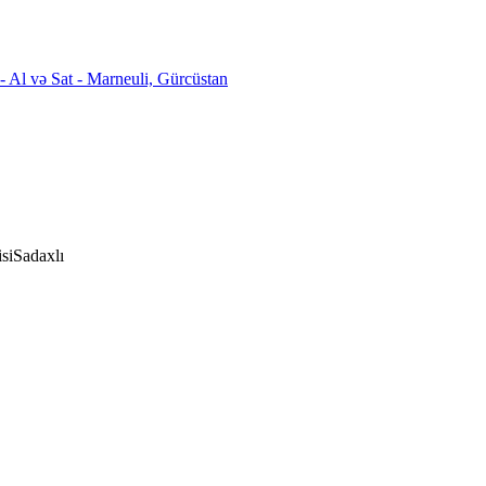
si
Sadaxlı