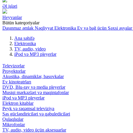
Əl işləri
Heyvanlar
Bütün kateqoriyalar
Daşınmaz əmlak
Nəqliyyat
Elektronika
Ev və bağ üçün
Şəxsi əşyalar
Ana səhifə
Elektronika
TV, audio, video
iPod və MP3 pleyerlər
Televizorlar
Proyektorlar
Akustika, dinamiklər, basovkalar
Ev kinoteatrları
DVD, Blu-ray və media pleyerlər
Musiqi mərkəzləri və maqintafonlar
iPod və MP3 pleyerlər
Elektron kitablar
Peyk və rəqəmsal televiziya
Səs gücləndiriciləri və qəbulediciləri
Qulaqlıqlar
Mikrofonlar
TV, audio, video üçün aksesuarlar