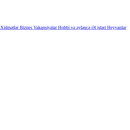
Xidmətlər
Biznes
Vakansiyalar
Hobbi və əyləncə
Əl işləri
Heyvanlar