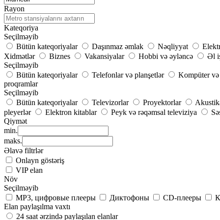
Rayon
Kateqoriya
Seçilməyib
Bütün kateqoriyalar
Daşınmaz əmlak
Nəqliyyat
Elekt
Xidmətlər
Biznes
Vakansiyalar
Hobbi və əyləncə
Əl i
Seçilməyib
Bütün kateqoriyalar
Telefonlar və planşetlər
Kompüter və 
proqramlar
Seçilməyib
Bütün kateqoriyalar
Televizorlar
Proyektorlar
Akustik
pleyerlər
Elektron kitablar
Peyk və rəqəmsal televiziya
Səs
Qiymət
min.
maks.
Əlavə filtrlər
Onlayn göstəriş
VIP elan
Növ
Seçilməyib
MP3, цифровые плееры
Диктофоны
CD-плееры
К
Elan paylaşılma vaxtı
24 saat ərzində paylaşılan elanlar