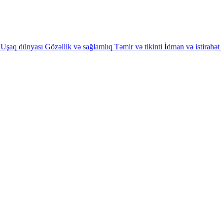
Uşaq dünyası
Gözəllik və sağlamlıq
Təmir və tikinti
İdman və istirahət