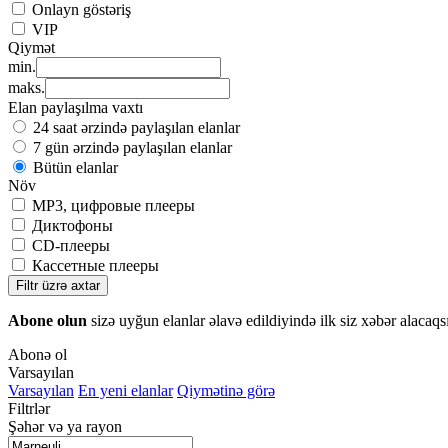
Onlayn göstəriş
VIP
Qiymət
min.
maks.
Elan paylaşılma vaxtı
24 saat ərzində paylaşılan elanlar
7 gün ərzində paylaşılan elanlar
Bütün elanlar
Növ
MP3, цифровые плееры
Диктофоны
CD-плееры
Кассетные плееры
Filtr üzrə axtar
Abone olun
sizə uyğun elanlar əlavə edildiyində ilk siz xəbər alacaqs
Abonə ol
Varsayılan
Varsayılan
En yeni elanlar
Qiymətinə görə
Filtrlər
Şəhər və ya rayon