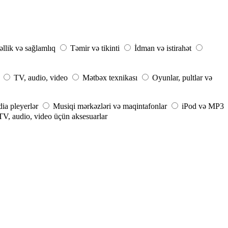
llik və sağlamlıq
Təmir və tikinti
İdman və istirahət
TV, audio, video
Mətbəx texnikası
Oyunlar, pultlar və
a pleyerlər
Musiqi mərkəzləri və maqintafonlar
iPod və MP3
TV, audio, video üçün aksesuarlar