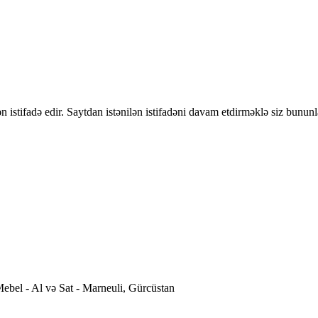
 istifadə edir. Saytdan istənilən istifadəni davam etdirməklə siz bununl
ebel - Al və Sat - Marneuli, Gürcüstan