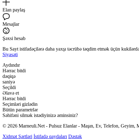
Elan paylaş
Mesajlar
Şəxsi hesab
Bu Sayt istifadəçilərə daha yaxşı təcrübə təqdim etmək üçün kukilərdən
Siyasəti
Aydındır
Hərrac bitdi
dəqiqə
saniyə
Seçildi
Əlavə et
Hərrac bitdi
Seçimləri gizlədin
Bütün parametrlər
Səhifəni silmək istədiyinizə əminsiniz?
© 2026 Marneuli.Net - Pulsuz Elanlar - Maşın, Ev, Telefon, Geyim, M
Xidmət Şərtləri
İstifadə qaydaları
Dəstək