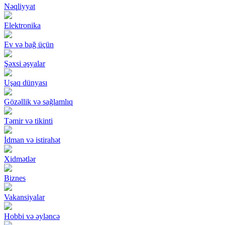
Nəqliyyat
Elektronika
Ev və bağ üçün
Şəxsi əşyalar
Uşaq dünyası
Gözəllik və sağlamlıq
Təmir və tikinti
İdman və istirahət
Xidmətlər
Biznes
Vakansiyalar
Hobbi və əyləncə