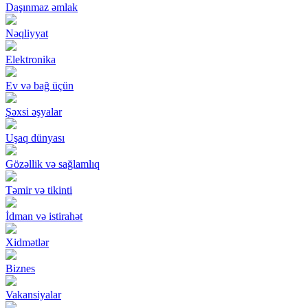
Daşınmaz əmlak
Nəqliyyat
Elektronika
Ev və bağ üçün
Şəxsi əşyalar
Uşaq dünyası
Gözəllik və sağlamlıq
Təmir və tikinti
İdman və istirahət
Xidmətlər
Biznes
Vakansiyalar