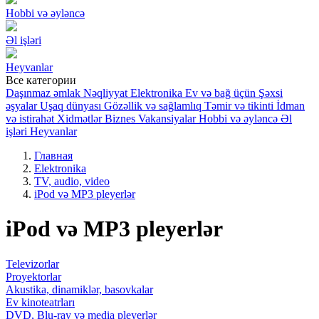
Hobbi və əyləncə
Əl işləri
Heyvanlar
Все категории
Daşınmaz əmlak
Nəqliyyat
Elektronika
Ev və bağ üçün
Şəxsi
əşyalar
Uşaq dünyası
Gözəllik və sağlamlıq
Təmir və tikinti
İdman
və istirahət
Xidmətlər
Biznes
Vakansiyalar
Hobbi və əyləncə
Əl
işləri
Heyvanlar
Главная
Elektronika
TV, audio, video
iPod və MP3 pleyerlər
iPod və MP3 pleyerlər
Televizorlar
Proyektorlar
Akustika, dinamiklər, basovkalar
Ev kinoteatrları
DVD, Blu-ray və media pleyerlər