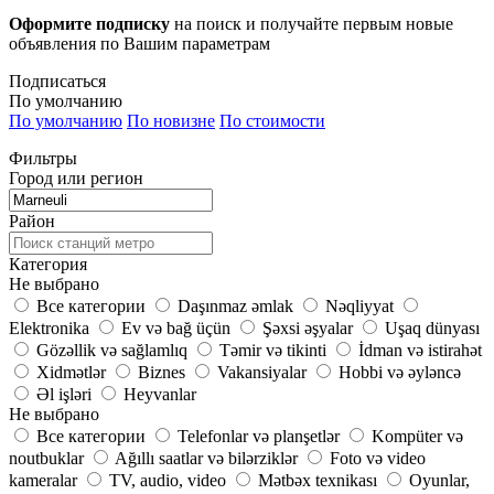
Оформите подписку
на поиск и получайте первым новые
объявления по Вашим параметрам
Подписаться
По умолчанию
По умолчанию
По новизне
По стоимости
Фильтры
Город или регион
Район
Категория
Не выбрано
Все категории
Daşınmaz əmlak
Nəqliyyat
Elektronika
Ev və bağ üçün
Şəxsi əşyalar
Uşaq dünyası
Gözəllik və sağlamlıq
Təmir və tikinti
İdman və istirahət
Xidmətlər
Biznes
Vakansiyalar
Hobbi və əyləncə
Əl işləri
Heyvanlar
Не выбрано
Все категории
Telefonlar və planşetlər
Kompüter və
noutbuklar
Ağıllı saatlar və bilərziklər
Foto və video
kameralar
TV, audio, video
Mətbəx texnikası
Oyunlar,