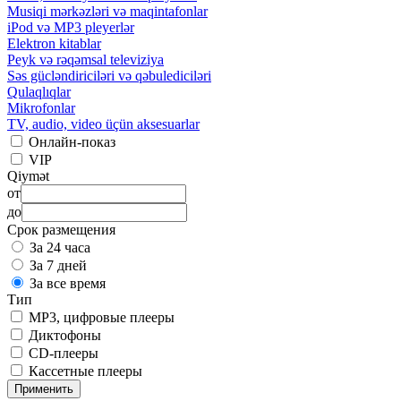
Musiqi mərkəzləri və maqintafonlar
iPod və MP3 pleyerlər
Elektron kitablar
Peyk və rəqəmsal televiziya
Səs gücləndiriciləri və qəbulediciləri
Qulaqlıqlar
Mikrofonlar
TV, audio, video üçün aksesuarlar
Онлайн-показ
VIP
Qiymət
от
до
Срок размещения
За 24 часа
За 7 дней
За все время
Тип
MP3, цифровые плееры
Диктофоны
CD-плееры
Кассетные плееры
Применить