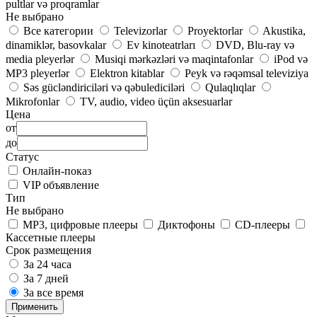
pultlar və proqramlar
Не выбрано
Все категории
Televizorlar
Proyektorlar
Akustika,
dinamiklər, basovkalar
Ev kinoteatrları
DVD, Blu-ray və
media pleyerlər
Musiqi mərkəzləri və maqintafonlar
iPod və
MP3 pleyerlər
Elektron kitablar
Peyk və rəqəmsal televiziya
Səs gücləndiriciləri və qəbulediciləri
Qulaqlıqlar
Mikrofonlar
TV, audio, video üçün aksesuarlar
Цена
от
до
Статус
Онлайн-показ
VIP объявление
Тип
Не выбрано
MP3, цифровые плееры
Диктофоны
CD-плееры
Кассетные плееры
Срок размещения
За 24 часа
За 7 дней
За все время
Применить