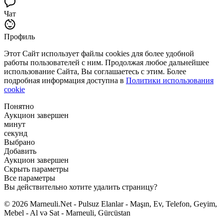
Чат
Профиль
Этот Сайт использует файлы cookies для более удобной
работы пользователей с ним. Продолжая любое дальнейшее
использование Сайта, Вы соглашаетесь с этим. Более
подробная информация доступна в
Политики использования
cookie
Понятно
Аукцион завершен
минут
секунд
Выбрано
Добавить
Аукцион завершен
Скрыть параметры
Все параметры
Вы действительно хотите удалить страницу?
© 2026 Marneuli.Net - Pulsuz Elanlar - Maşın, Ev, Telefon, Geyim,
Mebel - Al və Sat - Marneuli, Gürcüstan