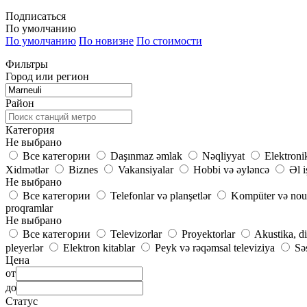
Подписаться
По умолчанию
По умолчанию
По новизне
По стоимости
Фильтры
Город или регион
Район
Категория
Не выбрано
Все категории
Daşınmaz əmlak
Nəqliyyat
Elektroni
Xidmətlər
Biznes
Vakansiyalar
Hobbi və əyləncə
Əl i
Не выбрано
Все категории
Telefonlar və planşetlər
Kompüter və nou
proqramlar
Не выбрано
Все категории
Televizorlar
Proyektorlar
Akustika, d
pleyerlər
Elektron kitablar
Peyk və rəqəmsal televiziya
Səs
Цена
от
до
Статус