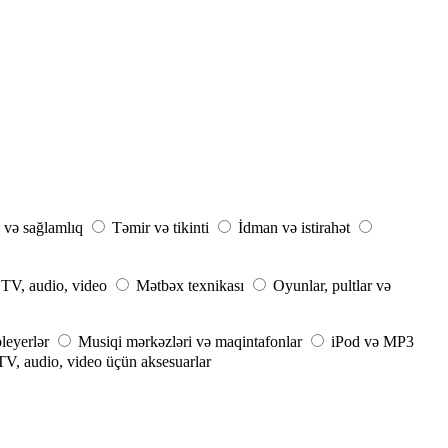
 və sağlamlıq
Təmir və tikinti
İdman və istirahət
TV, audio, video
Mətbəx texnikası
Oyunlar, pultlar və
leyerlər
Musiqi mərkəzləri və maqintafonlar
iPod və MP3
TV, audio, video üçün aksesuarlar