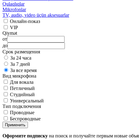
Qulaqlıqlar
Mikrofonlar
TV, audio, video üçün aksesuarlar
Онлайн-показ
VIP
Qiymət
от
до
Срок размещения
За 24 часа
За 7 дней
За все время
Вид микрофона
Для вокала
Петличный
Студийный
Универсальный
Тип подключения
Проводные
Беспроводные
Применить
Оформите подписку
на поиск и получайте первым новые объ