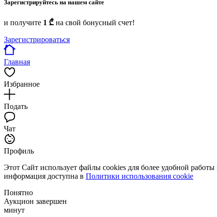
Зарегистрируйтесь на нашем сайте
и получите
1 ₾
на свой бонусный счет!
Зарегистрироваться
Главная
Избранное
Подать
Чат
Профиль
Этот Сайт использует файлы cookies для более удобной работы
информация доступна в
Политики использования cookie
Понятно
Аукцион завершен
минут