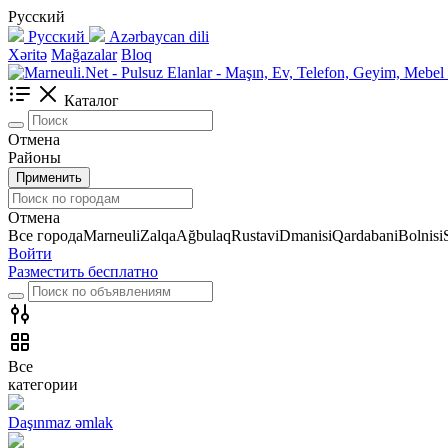
Русский
Русский
Azərbaycan dili
Xəritə
Mağazalar
Bloq
Каталог
Отмена
Районы
Применить
Отмена
Все города
Marneuli
Zalqa
Ağbulaq
Rustavi
Dmanisi
Qardabani
Bolnisi
Войти
Разместить бесплатно
Все
категории
Daşınmaz əmlak