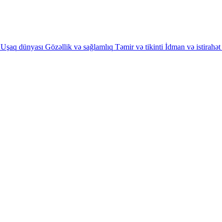
Uşaq dünyası
Gözəllik və sağlamlıq
Təmir və tikinti
İdman və istirahət