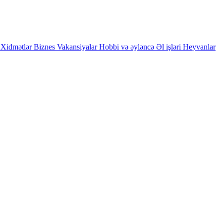
Xidmətlər
Biznes
Vakansiyalar
Hobbi və əyləncə
Əl işləri
Heyvanlar