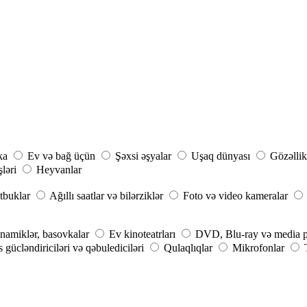
ka
Ev və bağ üçün
Şəxsi əşyalar
Uşaq dünyası
Gözəllik
şləri
Heyvanlar
tbuklar
Ağıllı saatlar və bilərziklər
Foto və video kameralar
inamiklər, basovkalar
Ev kinoteatrları
DVD, Blu-ray və media p
 gücləndiriciləri və qəbulediciləri
Qulaqlıqlar
Mikrofonlar