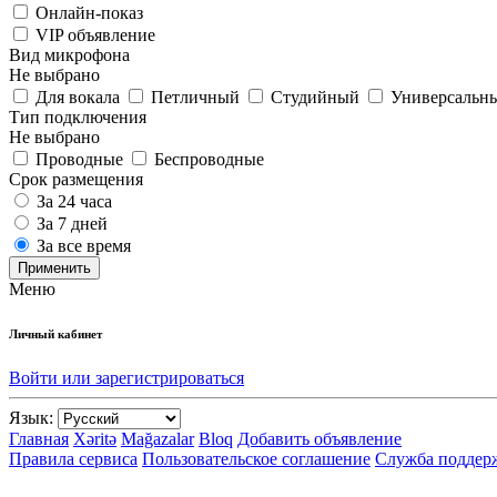
Онлайн-показ
VIP объявление
Вид микрофона
Не выбрано
Для вокала
Петличный
Студийный
Универсальн
Тип подключения
Не выбрано
Проводные
Беспроводные
Срок размещения
За 24 часа
За 7 дней
За все время
Применить
Меню
Личный кабинет
Войти или зарегистрироваться
Язык:
Главная
Xəritə
Mağazalar
Bloq
Добавить объявление
Правила сервиса
Пользовательское соглашение
Служба поддер