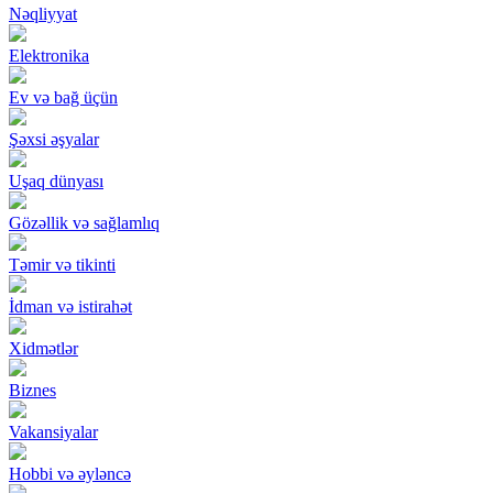
Nəqliyyat
Elektronika
Ev və bağ üçün
Şəxsi əşyalar
Uşaq dünyası
Gözəllik və sağlamlıq
Təmir və tikinti
İdman və istirahət
Xidmətlər
Biznes
Vakansiyalar
Hobbi və əyləncə