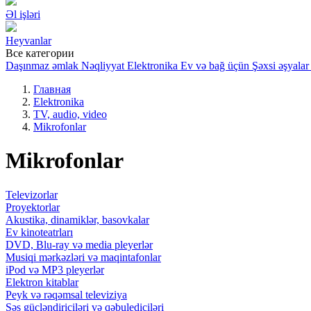
Əl işləri
Heyvanlar
Все категории
Daşınmaz əmlak
Nəqliyyat
Elektronika
Ev və bağ üçün
Şəxsi əşyalar
Главная
Elektronika
TV, audio, video
Mikrofonlar
Mikrofonlar
Televizorlar
Proyektorlar
Akustika, dinamiklər, basovkalar
Ev kinoteatrları
DVD, Blu-ray və media pleyerlər
Musiqi mərkəzləri və maqintafonlar
iPod və MP3 pleyerlər
Elektron kitablar
Peyk və rəqəmsal televiziya
Səs gücləndiriciləri və qəbulediciləri