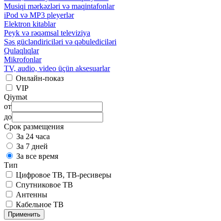
Musiqi mərkəzləri və maqintafonlar
iPod və MP3 pleyerlər
Elektron kitablar
Peyk və rəqəmsal televiziya
Səs gücləndiriciləri və qəbulediciləri
Qulaqlıqlar
Mikrofonlar
TV, audio, video üçün aksesuarlar
Онлайн-показ
VIP
Qiymət
от
до
Срок размещения
За 24 часа
За 7 дней
За все время
Тип
Цифровое ТВ, ТВ-ресиверы
Спутниковое ТВ
Антенны
Кабельное ТВ
Применить