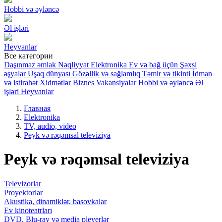
Hobbi və əyləncə
Əl işləri
Heyvanlar
Все категории
Daşınmaz əmlak
Nəqliyyat
Elektronika
Ev və bağ üçün
Şəxsi
əşyalar
Uşaq dünyası
Gözəllik və sağlamlıq
Təmir və tikinti
İdman
və istirahət
Xidmətlər
Biznes
Vakansiyalar
Hobbi və əyləncə
Əl
işləri
Heyvanlar
Главная
Elektronika
TV, audio, video
Peyk və rəqəmsal televiziya
Peyk və rəqəmsal televiziya
Televizorlar
Proyektorlar
Akustika, dinamiklər, basovkalar
Ev kinoteatrları
DVD, Blu-ray və media pleyerlər