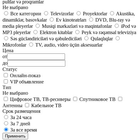
pultlar və proqramlar
Не выбрано
Все категории
Televizorlar
Proyektorlar
Akustika,
dinamiklər, basovkalar
Ev kinoteatrları
DVD, Blu-ray və
media pleyerlər
Musiqi mərkəzləri və maqintafonlar
iPod və
MP3 pleyerlər
Elektron kitablar
Peyk və rəqəmsal televiziya
Səs gücləndiriciləri və qəbulediciləri
Qulaqlıqlar
Mikrofonlar
TV, audio, video üçün aksesuarlar
Цена
от
до
Статус
Онлайн-показ
VIP объявление
Тип
Не выбрано
Цифровое ТВ, ТВ-ресиверы
Спутниковое ТВ
Антенны
Кабельное ТВ
Срок размещения
За 24 часа
За 7 дней
За все время
Применить