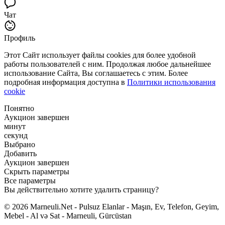
Чат
Профиль
Этот Сайт использует файлы cookies для более удобной
работы пользователей с ним. Продолжая любое дальнейшее
использование Сайта, Вы соглашаетесь с этим. Более
подробная информация доступна в
Политики использования
cookie
Понятно
Аукцион завершен
минут
секунд
Выбрано
Добавить
Аукцион завершен
Скрыть параметры
Все параметры
Вы действительно хотите удалить страницу?
© 2026 Marneuli.Net - Pulsuz Elanlar - Maşın, Ev, Telefon, Geyim,
Mebel - Al və Sat - Marneuli, Gürcüstan