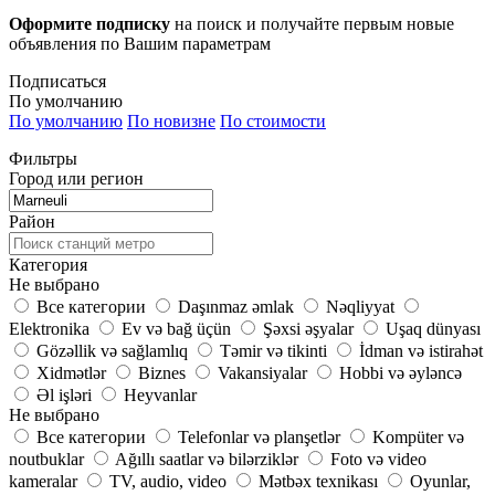
Оформите подписку
на поиск и получайте первым новые
объявления по Вашим параметрам
Подписаться
По умолчанию
По умолчанию
По новизне
По стоимости
Фильтры
Город или регион
Район
Категория
Не выбрано
Все категории
Daşınmaz əmlak
Nəqliyyat
Elektronika
Ev və bağ üçün
Şəxsi əşyalar
Uşaq dünyası
Gözəllik və sağlamlıq
Təmir və tikinti
İdman və istirahət
Xidmətlər
Biznes
Vakansiyalar
Hobbi və əyləncə
Əl işləri
Heyvanlar
Не выбрано
Все категории
Telefonlar və planşetlər
Kompüter və
noutbuklar
Ağıllı saatlar və bilərziklər
Foto və video
kameralar
TV, audio, video
Mətbəx texnikası
Oyunlar,