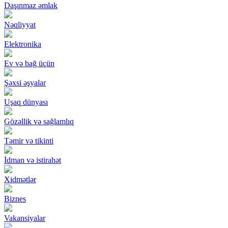
Daşınmaz əmlak
Nəqliyyat
Elektronika
Ev və bağ üçün
Şəxsi əşyalar
Uşaq dünyası
Gözəllik və sağlamlıq
Təmir və tikinti
İdman və istirahət
Xidmətlər
Biznes
Vakansiyalar