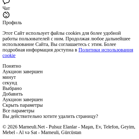
Чат
Профиль
Этот Сайт использует файлы cookies для более удобной
работы пользователей с ним. Продолжая любое дальнейшее
использование Сайта, Вы соглашаетесь с этим. Более
подробная информация доступна в
Политики использования
cookie
Понятно
Аукцион завершен
минут
секунд
Выбрано
Добавить
Аукцион завершен
Скрыть параметры
Все параметры
Вы действительно хотите удалить страницу?
© 2026 Marneuli.Net - Pulsuz Elanlar - Maşın, Ev, Telefon, Geyim,
Mebel - Al və Sat - Marneuli, Gürcüstan