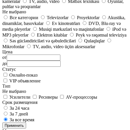
kameralar
TV, audio, video
Mətbəx texnikası
Oyunlar,
pultlar və proqramlar
Не выбрано
Все категории
Televizorlar
Proyektorlar
Akustika,
dinamiklər, basovkalar
Ev kinoteatrları
DVD, Blu-ray və
media pleyerlər
Musiqi mərkəzləri və maqintafonlar
iPod və
MP3 pleyerlər
Elektron kitablar
Peyk və rəqəmsal televiziya
Səs gücləndiriciləri və qəbulediciləri
Qulaqlıqlar
Mikrofonlar
TV, audio, video üçün aksesuarlar
Цена
от
до
Статус
Онлайн-показ
VIP объявление
Тип
Не выбрано
Усилители
Ресиверы
AV-процессоры
Срок размещения
За 24 часа
За 7 дней
За все время
Применить