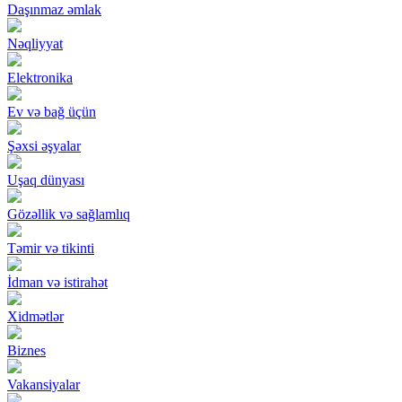
Daşınmaz əmlak
Nəqliyyat
Elektronika
Ev və bağ üçün
Şəxsi əşyalar
Uşaq dünyası
Gözəllik və sağlamlıq
Təmir və tikinti
İdman və istirahət
Xidmətlər
Biznes
Vakansiyalar