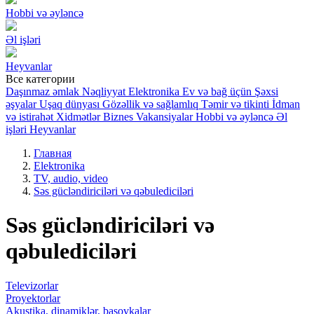
Hobbi və əyləncə
Əl işləri
Heyvanlar
Все категории
Daşınmaz əmlak
Nəqliyyat
Elektronika
Ev və bağ üçün
Şəxsi
əşyalar
Uşaq dünyası
Gözəllik və sağlamlıq
Təmir və tikinti
İdman
və istirahət
Xidmətlər
Biznes
Vakansiyalar
Hobbi və əyləncə
Əl
işləri
Heyvanlar
Главная
Elektronika
TV, audio, video
Səs gücləndiriciləri və qəbulediciləri
Səs gücləndiriciləri və
qəbulediciləri
Televizorlar
Proyektorlar
Akustika, dinamiklər, basovkalar