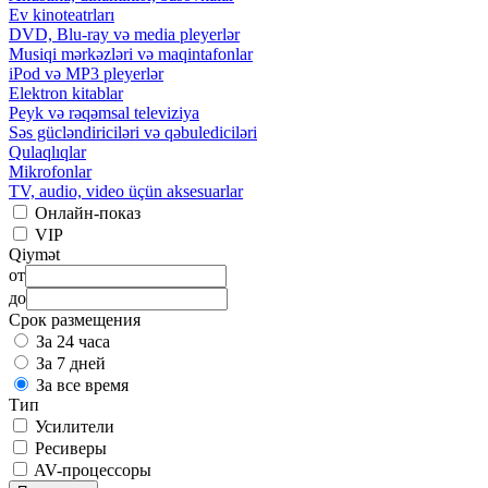
Ev kinoteatrları
DVD, Blu-ray və media pleyerlər
Musiqi mərkəzləri və maqintafonlar
iPod və MP3 pleyerlər
Elektron kitablar
Peyk və rəqəmsal televiziya
Səs gücləndiriciləri və qəbulediciləri
Qulaqlıqlar
Mikrofonlar
TV, audio, video üçün aksesuarlar
Онлайн-показ
VIP
Qiymət
от
до
Срок размещения
За 24 часа
За 7 дней
За все время
Тип
Усилители
Ресиверы
AV-процессоры