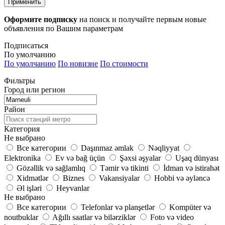
Применить
Оформите подписку
на поиск и получайте первым новые
объявления по Вашим параметрам
Подписаться
По умолчанию
По умолчанию
По новизне
По стоимости
Фильтры
Город или регион
Район
Категория
Не выбрано
Все категории
Daşınmaz əmlak
Nəqliyyat
Elektronika
Ev və bağ üçün
Şəxsi əşyalar
Uşaq dünyası
Gözəllik və sağlamlıq
Təmir və tikinti
İdman və istirahət
Xidmətlər
Biznes
Vakansiyalar
Hobbi və əyləncə
Əl işləri
Heyvanlar
Не выбрано
Все категории
Telefonlar və planşetlər
Kompüter və
noutbuklar
Ağıllı saatlar və bilərziklər
Foto və video