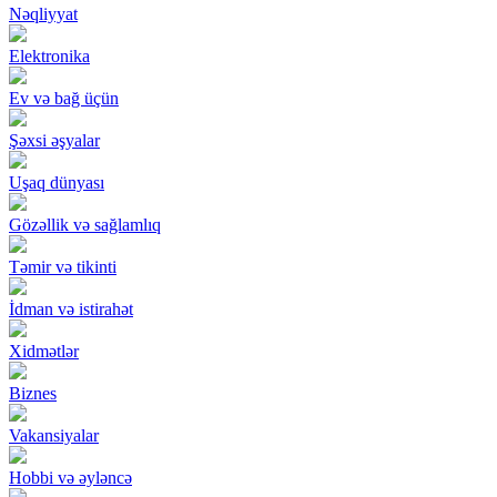
Nəqliyyat
Elektronika
Ev və bağ üçün
Şəxsi əşyalar
Uşaq dünyası
Gözəllik və sağlamlıq
Təmir və tikinti
İdman və istirahət
Xidmətlər
Biznes
Vakansiyalar
Hobbi və əyləncə