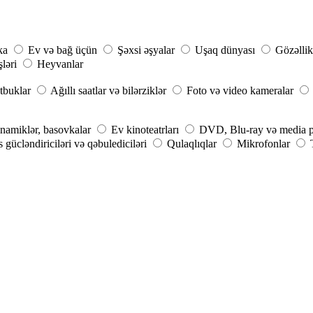
ka
Ev və bağ üçün
Şəxsi əşyalar
Uşaq dünyası
Gözəllik
şləri
Heyvanlar
tbuklar
Ağıllı saatlar və bilərziklər
Foto və video kameralar
inamiklər, basovkalar
Ev kinoteatrları
DVD, Blu-ray və media p
 gücləndiriciləri və qəbulediciləri
Qulaqlıqlar
Mikrofonlar