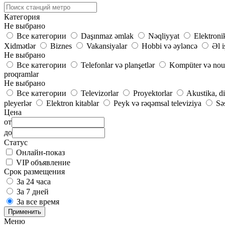
Категория
Не выбрано
Все категории
Daşınmaz əmlak
Nəqliyyat
Elektroni
Xidmətlər
Biznes
Vakansiyalar
Hobbi və əyləncə
Əl i
Не выбрано
Все категории
Telefonlar və planşetlər
Kompüter və nou
proqramlar
Не выбрано
Все категории
Televizorlar
Proyektorlar
Akustika, d
pleyerlər
Elektron kitablar
Peyk və rəqəmsal televiziya
Səs
Цена
от
до
Статус
Онлайн-показ
VIP объявление
Срок размещения
За 24 часа
За 7 дней
За все время
Применить
Меню