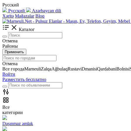
Русский
Русский
Azərbaycan dili
Xəritə
Mağazalar
Bloq
Каталог
Отмена
Районы
Применить
Отмена
Все города
Marneuli
Zalqa
Ağbulaq
Rustavi
Dmanisi
Qardabani
Bolnisi
Войти
Разместить бесплатно
Все
категории
Daşınmaz əmlak