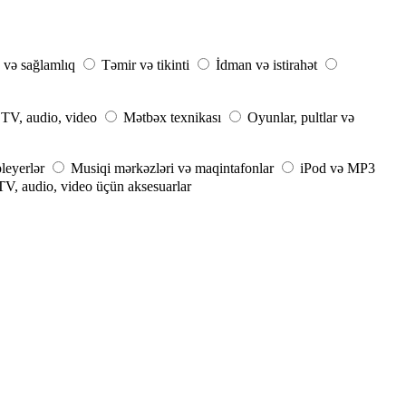
 və sağlamlıq
Təmir və tikinti
İdman və istirahət
TV, audio, video
Mətbəx texnikası
Oyunlar, pultlar və
leyerlər
Musiqi mərkəzləri və maqintafonlar
iPod və MP3
TV, audio, video üçün aksesuarlar