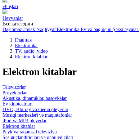
Əl işləri
Heyvanlar
Все категории
Daşınmaz əmlak
Nəqliyyat
Elektronika
Ev və bağ üçün
Şəxsi əşyalar
Главная
Elektronika
TV, audio, video
Elektron kitablar
Elektron kitablar
Televizorlar
Proyektorlar
Akustika, dinamiklər, basovkalar
Ev kinoteatrları
DVD, Blu-ray və media pleyerlər
Musiqi mərkəzləri və maqintafonlar
iPod və MP3 pleyerlər
Elektron kitablar
Peyk və rəqəmsal televiziya
Səs gücləndiriciləri və qəbulediciləri