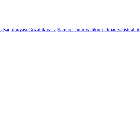
Uşaq dünyası
Gözəllik və sağlamlıq
Təmir və tikinti
İdman və istirahət