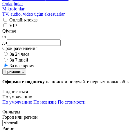
Qulaqlıqlar
Mikrofonlar
TV, audio, video üçün aksesuarlar
Онлайн-показ
VIP
Qiymət
от
до
Срок размещения
За 24 часа
За 7 дней
За все время
Применить
Оформите подписку
на поиск и получайте первым новые объ
Подписаться
По умолчанию
По умолчанию
По новизне
По стоимости
Фильтры
Город или регион
Район