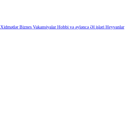
Xidmətlər
Biznes
Vakansiyalar
Hobbi və əyləncə
Əl işləri
Heyvanlar