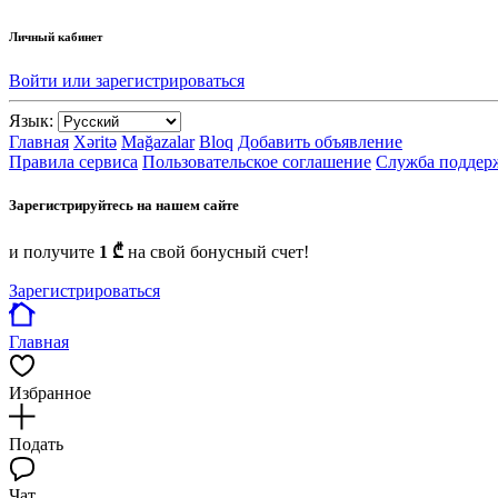
Личный кабинет
Войти или зарегистрироваться
Язык:
Главная
Xəritə
Mağazalar
Bloq
Добавить объявление
Правила сервиса
Пользовательское соглашение
Служба поддер
Зарегистрируйтесь на нашем сайте
и получите
1 ₾
на свой бонусный счет!
Зарегистрироваться
Главная
Избранное
Подать
Чат