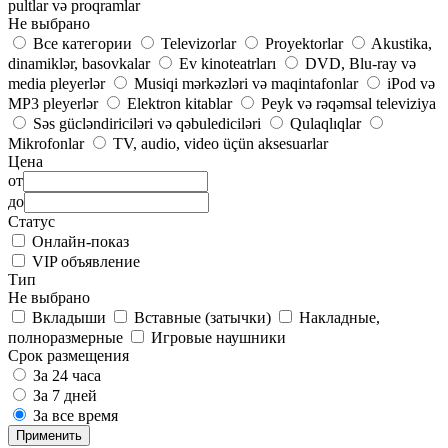
pultlar və proqramlar
Не выбрано
Все категории
Televizorlar
Proyektorlar
Akustika,
dinamiklər, basovkalar
Ev kinoteatrları
DVD, Blu-ray və
media pleyerlər
Musiqi mərkəzləri və maqintafonlar
iPod və
MP3 pleyerlər
Elektron kitablar
Peyk və rəqəmsal televiziya
Səs gücləndiriciləri və qəbulediciləri
Qulaqlıqlar
Mikrofonlar
TV, audio, video üçün aksesuarlar
Цена
от
до
Статус
Онлайн-показ
VIP объявление
Тип
Не выбрано
Вкладыши
Вставные (затычки)
Накладные,
полноразмерные
Игровые наушники
Срок размещения
За 24 часа
За 7 дней
За все время
Применить