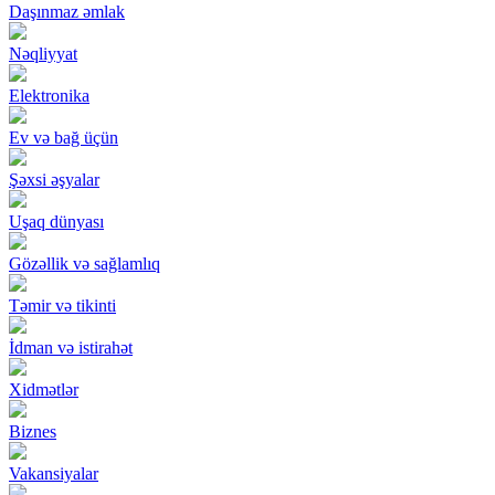
Daşınmaz əmlak
Nəqliyyat
Elektronika
Ev və bağ üçün
Şəxsi əşyalar
Uşaq dünyası
Gözəllik və sağlamlıq
Təmir və tikinti
İdman və istirahət
Xidmətlər
Biznes
Vakansiyalar