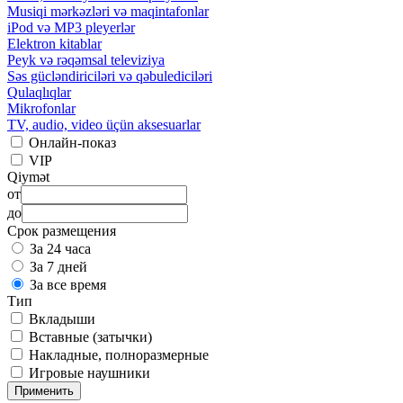
Musiqi mərkəzləri və maqintafonlar
iPod və MP3 pleyerlər
Elektron kitablar
Peyk və rəqəmsal televiziya
Səs gücləndiriciləri və qəbulediciləri
Qulaqlıqlar
Mikrofonlar
TV, audio, video üçün aksesuarlar
Онлайн-показ
VIP
Qiymət
от
до
Срок размещения
За 24 часа
За 7 дней
За все время
Тип
Вкладыши
Вставные (затычки)
Накладные, полноразмерные
Игровые наушники
Применить