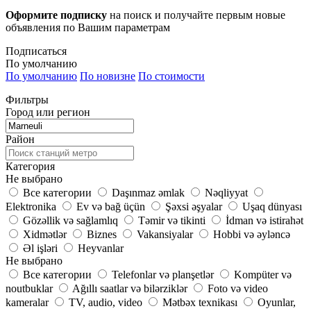
Оформите подписку
на поиск и получайте первым новые
объявления по Вашим параметрам
Подписаться
По умолчанию
По умолчанию
По новизне
По стоимости
Фильтры
Город или регион
Район
Категория
Не выбрано
Все категории
Daşınmaz əmlak
Nəqliyyat
Elektronika
Ev və bağ üçün
Şəxsi əşyalar
Uşaq dünyası
Gözəllik və sağlamlıq
Təmir və tikinti
İdman və istirahət
Xidmətlər
Biznes
Vakansiyalar
Hobbi və əyləncə
Əl işləri
Heyvanlar
Не выбрано
Все категории
Telefonlar və planşetlər
Kompüter və
noutbuklar
Ağıllı saatlar və bilərziklər
Foto və video
kameralar
TV, audio, video
Mətbəx texnikası
Oyunlar,