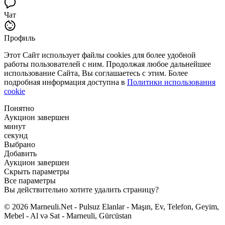
Чат
Профиль
Этот Сайт использует файлы cookies для более удобной
работы пользователей с ним. Продолжая любое дальнейшее
использование Сайта, Вы соглашаетесь с этим. Более
подробная информация доступна в
Политики использования
cookie
Понятно
Аукцион завершен
минут
секунд
Выбрано
Добавить
Аукцион завершен
Скрыть параметры
Все параметры
Вы действительно хотите удалить страницу?
© 2026 Marneuli.Net - Pulsuz Elanlar - Maşın, Ev, Telefon, Geyim,
Mebel - Al və Sat - Marneuli, Gürcüstan