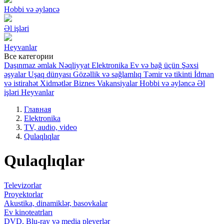
Hobbi və əyləncə
Əl işləri
Heyvanlar
Все категории
Daşınmaz əmlak
Nəqliyyat
Elektronika
Ev və bağ üçün
Şəxsi
əşyalar
Uşaq dünyası
Gözəllik və sağlamlıq
Təmir və tikinti
İdman
və istirahət
Xidmətlər
Biznes
Vakansiyalar
Hobbi və əyləncə
Əl
işləri
Heyvanlar
Главная
Elektronika
TV, audio, video
Qulaqlıqlar
Qulaqlıqlar
Televizorlar
Proyektorlar
Akustika, dinamiklər, basovkalar
Ev kinoteatrları
DVD, Blu-ray və media pleyerlər