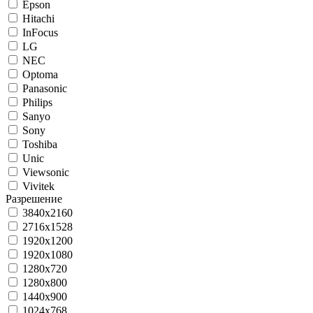
Epson
Hitachi
InFocus
LG
NEC
Optoma
Panasonic
Philips
Sanyo
Sony
Toshiba
Unic
Viewsonic
Vivitek
Разрешение
3840x2160
2716x1528
1920х1200
1920х1080
1280x720
1280x800
1440x900
1024x768