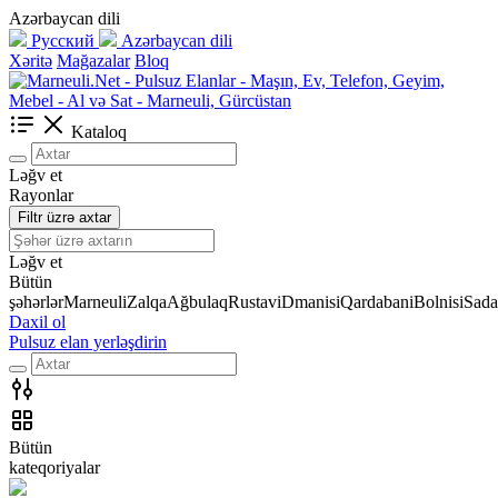
Azərbaycan dili
Русский
Azərbaycan dili
Xəritə
Mağazalar
Bloq
Kataloq
Ləğv et
Rayonlar
Filtr üzrə axtar
Ləğv et
Bütün
şəhərlər
Marneuli
Zalqa
Ağbulaq
Rustavi
Dmanisi
Qardabani
Bolnisi
Sada
Daxil ol
Pulsuz elan yerləşdirin
Bütün
kateqoriyalar