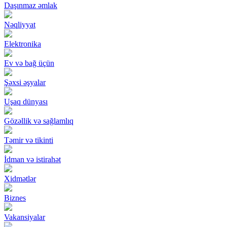
Daşınmaz əmlak
Nəqliyyat
Elektronika
Ev və bağ üçün
Şəxsi əşyalar
Uşaq dünyası
Gözəllik və sağlamlıq
Təmir və tikinti
İdman və istirahət
Xidmətlər
Biznes
Vakansiyalar