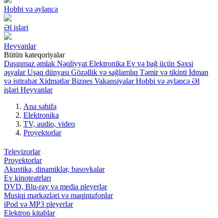
Hobbi və əyləncə
Əl işləri
Heyvanlar
Bütün kateqoriyalar
Daşınmaz əmlak
Nəqliyyat
Elektronika
Ev və bağ üçün
Şəxsi
əşyalar
Uşaq dünyası
Gözəllik və sağlamlıq
Təmir və tikinti
İdman
və istirahət
Xidmətlər
Biznes
Vakansiyalar
Hobbi və əyləncə
Əl
işləri
Heyvanlar
Ana səhifə
Elektronika
TV, audio, video
Proyektorlar
Televizorlar
Proyektorlar
Akustika, dinamiklər, basovkalar
Ev kinoteatrları
DVD, Blu-ray və media pleyerlər
Musiqi mərkəzləri və maqintafonlar
iPod və MP3 pleyerlər
Elektron kitablar