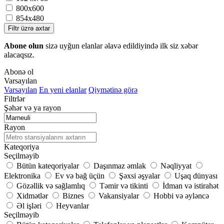
800x600
854х480
Filtr üzrə axtar
Abone olun
sizə uyğun elanlar əlavə edildiyində ilk siz xəbər
alacaqsız.
Abonə ol
Varsayılan
Varsayılan
En yeni elanlar
Qiymətinə görə
Filtrlər
Şəhər və ya rayon
Rayon
Kateqoriya
Seçilməyib
Bütün kateqoriyalar
Daşınmaz əmlak
Nəqliyyat
Elektronika
Ev və bağ üçün
Şəxsi əşyalar
Uşaq dünyası
Gözəllik və sağlamlıq
Təmir və tikinti
İdman və istirahət
Xidmətlər
Biznes
Vakansiyalar
Hobbi və əyləncə
Əl işləri
Heyvanlar
Seçilməyib