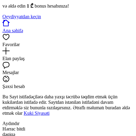
və əldə edin
1 ₾
bonus hesabınıza!
Qeydiyyatdan keçin
Ana səhifə
Favorilər
Elan paylaş
Mesajlar
Şəxsi hesab
Bu Sayt istifadəçilərə daha yaxşı təcrübə təqdim etmək üçün
kukilərdən istifadə edir. Saytdan istənilən istifadəni davam
etdirməklə siz bununla razılaşırsınız. Ətraflı məlumatı buradan əldə
etmək olar
Kuki Siyasəti
Aydındır
Hərrac bitdi
dəqiqə