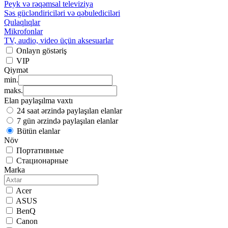
Peyk və rəqəmsal televiziya
Səs gücləndiriciləri və qəbulediciləri
Qulaqlıqlar
Mikrofonlar
TV, audio, video üçün aksesuarlar
Onlayn göstəriş
VIP
Qiymət
min.
maks.
Elan paylaşılma vaxtı
24 saat ərzində paylaşılan elanlar
7 gün ərzində paylaşılan elanlar
Bütün elanlar
Növ
Портативные
Стационарные
Marka
Acer
ASUS
BenQ
Canon