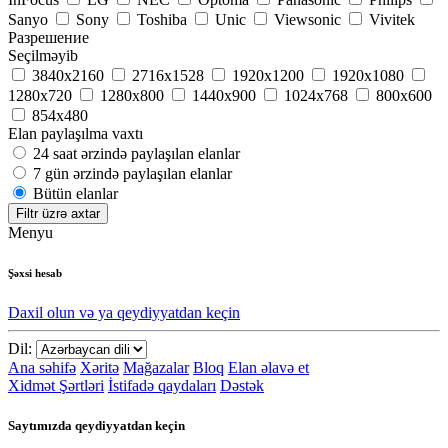
Sanyo
Sony
Toshiba
Unic
Viewsonic
Vivitek
Разрешение
Seçilməyib
3840x2160
2716x1528
1920х1200
1920х1080
1280x720
1280x800
1440x900
1024x768
800x600
854х480
Elan paylaşılma vaxtı
24 saat ərzində paylaşılan elanlar
7 gün ərzində paylaşılan elanlar
Bütün elanlar
Filtr üzrə axtar
Menyu
Şəxsi hesab
Daxil olun və ya qeydiyyatdan keçin
Dil:
Ana səhifə
Xəritə
Mağazalar
Bloq
Elan əlavə et
Xidmət Şərtləri
İstifadə qaydaları
Dəstək
Saytımızda qeydiyyatdan keçin