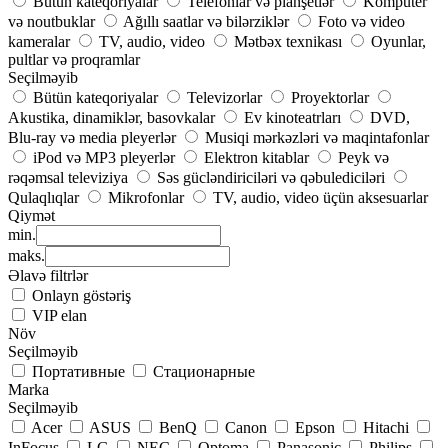
Bütün kateqoriyalar
Telefonlar və planşetlər
Kompüter
və noutbuklar
Ağıllı saatlar və bilərziklər
Foto və video
kameralar
TV, audio, video
Mətbəx texnikası
Oyunlar,
pultlar və proqramlar
Seçilməyib
Bütün kateqoriyalar
Televizorlar
Proyektorlar
Akustika, dinamiklər, basovkalar
Ev kinoteatrları
DVD,
Blu-ray və media pleyerlər
Musiqi mərkəzləri və maqintafonlar
iPod və MP3 pleyerlər
Elektron kitablar
Peyk və
rəqəmsal televiziya
Səs gücləndiriciləri və qəbulediciləri
Qulaqlıqlar
Mikrofonlar
TV, audio, video üçün aksesuarlar
Qiymət
min.
maks.
Əlavə filtrlər
Onlayn göstəriş
VIP elan
Növ
Seçilməyib
Портативные
Стационарные
Marka
Seçilməyib
Acer
ASUS
BenQ
Canon
Epson
Hitachi
InFocus
LG
NEC
Optoma
Panasonic
Philips