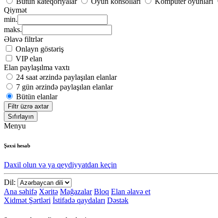
Bütün kateqoriyalar
Oyun konsolları
Kompüter oyunları
Qiymət
min.
maks.
Əlavə filtrlər
Onlayn göstəriş
VIP elan
Elan paylaşılma vaxtı
24 saat ərzində paylaşılan elanlar
7 gün ərzində paylaşılan elanlar
Bütün elanlar
Filtr üzrə axtar
Sıfırlayın
Menyu
Şəxsi hesab
Daxil olun və ya qeydiyyatdan keçin
Dil:
Ana səhifə
Xəritə
Mağazalar
Bloq
Elan əlavə et
Xidmət Şərtləri
İstifadə qaydaları
Dəstək