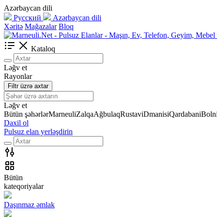
Azərbaycan dili
Русский
Azərbaycan dili
Xəritə
Mağazalar
Bloq
Kataloq
Ləğv et
Rayonlar
Filtr üzrə axtar
Ləğv et
Bütün şəhərlər
Marneuli
Zalqa
Ağbulaq
Rustavi
Dmanisi
Qardabani
Bolni
Daxil ol
Pulsuz elan yerləşdirin
Bütün
kateqoriyalar
Daşınmaz əmlak