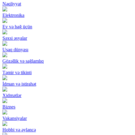
Nəqliyyat
Elektronika
Ev və bağ üçün
Şəxsi əşyalar
Uşaq dünyası
Gözəllik və sağlamlıq
Təmir və tikinti
İdman və istirahət
Xidmətlər
Biznes
Vakansiyalar
Hobbi və əyləncə