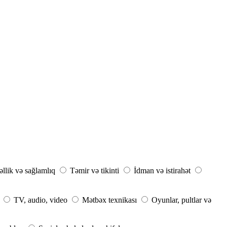
llik və sağlamlıq
Təmir və tikinti
İdman və istirahət
TV, audio, video
Mətbəx texnikası
Oyunlar, pultlar və