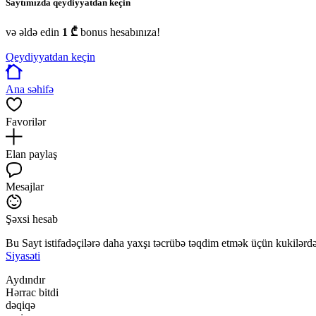
Saytımızda qeydiyyatdan keçin
və əldə edin
1 ₾
bonus hesabınıza!
Qeydiyyatdan keçin
Ana səhifə
Favorilər
Elan paylaş
Mesajlar
Şəxsi hesab
Bu Sayt istifadəçilərə daha yaxşı təcrübə təqdim etmək üçün kukilərdən
Siyasəti
Aydındır
Hərrac bitdi
dəqiqə