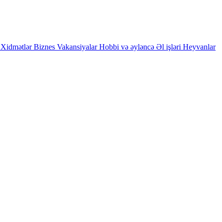
Xidmətlər
Biznes
Vakansiyalar
Hobbi və əyləncə
Əl işləri
Heyvanlar