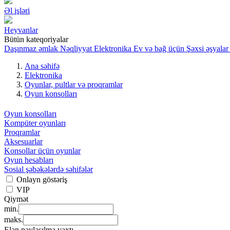
Əl işləri
Heyvanlar
Bütün kateqoriyalar
Daşınmaz əmlak
Nəqliyyat
Elektronika
Ev və bağ üçün
Şəxsi əşyalar
Ana səhifə
Elektronika
Oyunlar, pultlar və proqramlar
Oyun konsolları
Oyun konsolları
Kompüter oyunları
Proqramlar
Aksesuarlar
Konsollar üçün oyunlar
Oyun hesabları
Sosial şəbəkələrdə səhifələr
Onlayn göstəriş
VIP
Qiymət
min.
maks.
Elan paylaşılma vaxtı