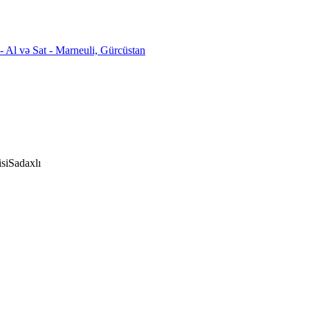
si
Sadaxlı