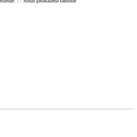
sabları
Sosial şəbəkələrdə səhifələr