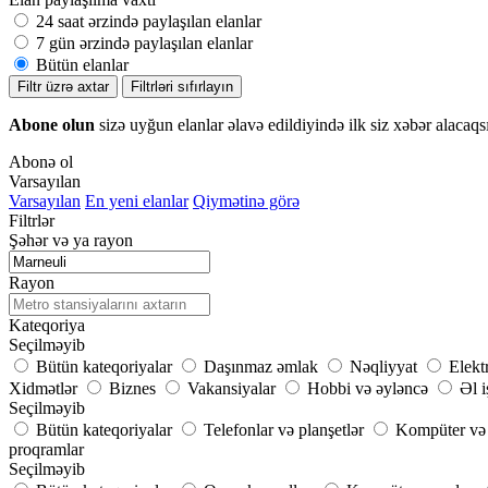
24 saat ərzində paylaşılan elanlar
7 gün ərzində paylaşılan elanlar
Bütün elanlar
Filtr üzrə axtar
Filtrləri sıfırlayın
Abone olun
sizə uyğun elanlar əlavə edildiyində ilk siz xəbər alacaqs
Abonə ol
Varsayılan
Varsayılan
En yeni elanlar
Qiymətinə görə
Filtrlər
Şəhər və ya rayon
Rayon
Kateqoriya
Seçilməyib
Bütün kateqoriyalar
Daşınmaz əmlak
Nəqliyyat
Elekt
Xidmətlər
Biznes
Vakansiyalar
Hobbi və əyləncə
Əl i
Seçilməyib
Bütün kateqoriyalar
Telefonlar və planşetlər
Kompüter və 
proqramlar
Seçilməyib