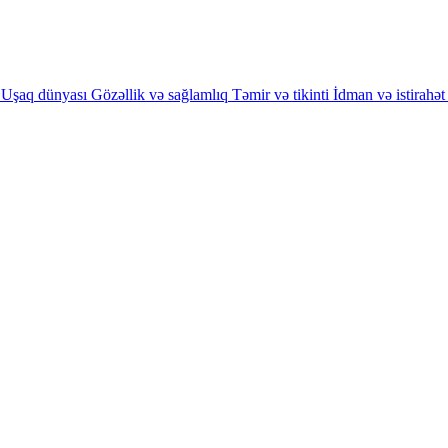
Uşaq dünyası
Gözəllik və sağlamlıq
Təmir və tikinti
İdman və istirahət