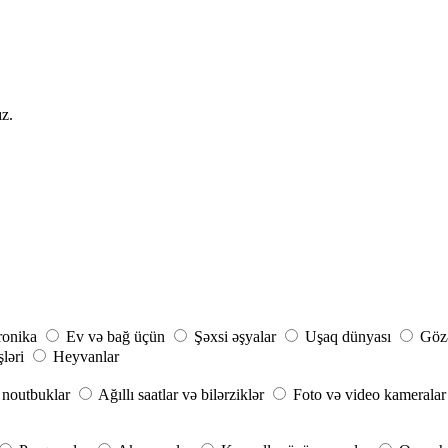
ız.
ronika
Ev və bağ üçün
Şəxsi əşyalar
Uşaq dünyası
Gözə
şləri
Heyvanlar
noutbuklar
Ağıllı saatlar və bilərziklər
Foto və video kameralar