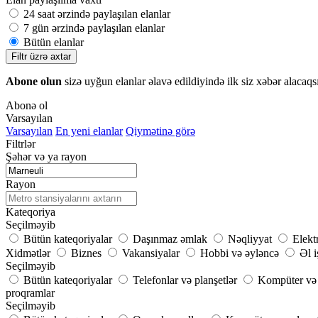
24 saat ərzində paylaşılan elanlar
7 gün ərzində paylaşılan elanlar
Bütün elanlar
Filtr üzrə axtar
Abone olun
sizə uyğun elanlar əlavə edildiyində ilk siz xəbər alacaqs
Abonə ol
Varsayılan
Varsayılan
En yeni elanlar
Qiymətinə görə
Filtrlər
Şəhər və ya rayon
Rayon
Kateqoriya
Seçilməyib
Bütün kateqoriyalar
Daşınmaz əmlak
Nəqliyyat
Elekt
Xidmətlər
Biznes
Vakansiyalar
Hobbi və əyləncə
Əl i
Seçilməyib
Bütün kateqoriyalar
Telefonlar və planşetlər
Kompüter və 
proqramlar
Seçilməyib