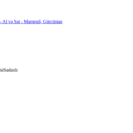
si
Sadaxlı