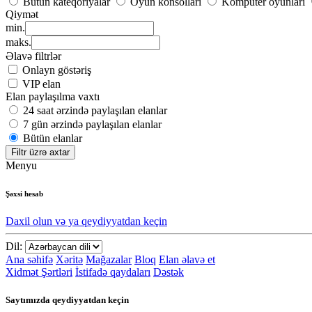
Bütün kateqoriyalar
Oyun konsolları
Kompüter oyunları
Qiymət
min.
maks.
Əlavə filtrlər
Onlayn göstəriş
VIP elan
Elan paylaşılma vaxtı
24 saat ərzində paylaşılan elanlar
7 gün ərzində paylaşılan elanlar
Bütün elanlar
Filtr üzrə axtar
Menyu
Şəxsi hesab
Daxil olun və ya qeydiyyatdan keçin
Dil:
Ana səhifə
Xəritə
Mağazalar
Bloq
Elan əlavə et
Xidmət Şərtləri
İstifadə qaydaları
Dəstək
Saytımızda qeydiyyatdan keçin