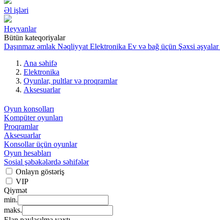
Əl işləri
Heyvanlar
Bütün kateqoriyalar
Daşınmaz əmlak
Nəqliyyat
Elektronika
Ev və bağ üçün
Şəxsi əşyalar
Ana səhifə
Elektronika
Oyunlar, pultlar və proqramlar
Aksesuarlar
Oyun konsolları
Kompüter oyunları
Proqramlar
Aksesuarlar
Konsollar üçün oyunlar
Oyun hesabları
Sosial şəbəkələrdə səhifələr
Onlayn göstəriş
VIP
Qiymət
min.
maks.
Elan paylaşılma vaxtı