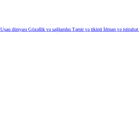
Uşaq dünyası
Gözəllik və sağlamlıq
Təmir və tikinti
İdman və istirahət