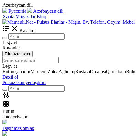
Azərbaycan dili
Русский
Azərbaycan dili
Xəritə
Mağazalar
Bloq
Kataloq
Ləğv et
Rayonlar
Filtr üzrə axtar
Ləğv et
Bütün şəhərlər
Marneuli
Zalqa
Ağbulaq
Rustavi
Dmanisi
Qardabani
Bolni
Daxil ol
Pulsuz elan yerləşdirin
Bütün
kateqoriyalar
Daşınmaz əmlak