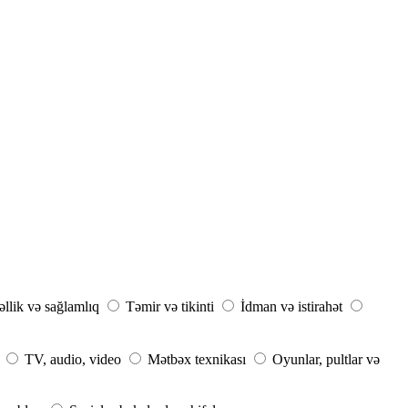
llik və sağlamlıq
Təmir və tikinti
İdman və istirahət
TV, audio, video
Mətbəx texnikası
Oyunlar, pultlar və