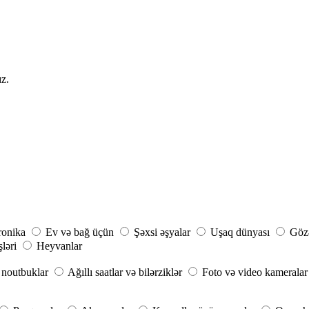
ız.
ronika
Ev və bağ üçün
Şəxsi əşyalar
Uşaq dünyası
Gözə
şləri
Heyvanlar
noutbuklar
Ağıllı saatlar və bilərziklər
Foto və video kameralar