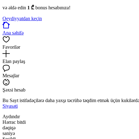
və əldə edin
1 ₾
bonus hesabınıza!
Qeydiyyatdan keçin
Ana səhifə
Favorilər
Elan paylaş
Mesajlar
Şəxsi hesab
Bu Sayt istifadəçilərə daha yaxşı təcrübə təqdim etmək üçün kukilərdən
Siyasəti
Aydındır
Hərrac bitdi
dəqiqə
saniyə
Seçildi