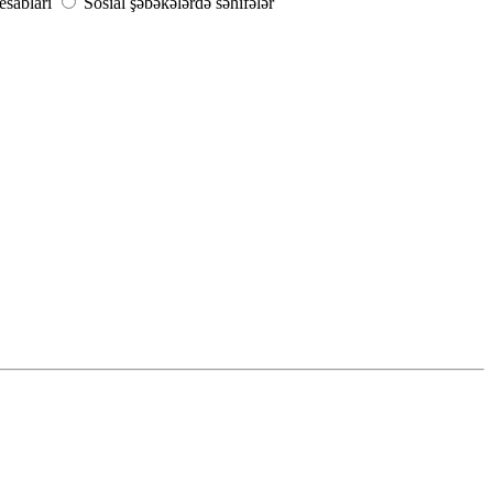
sabları
Sosial şəbəkələrdə səhifələr