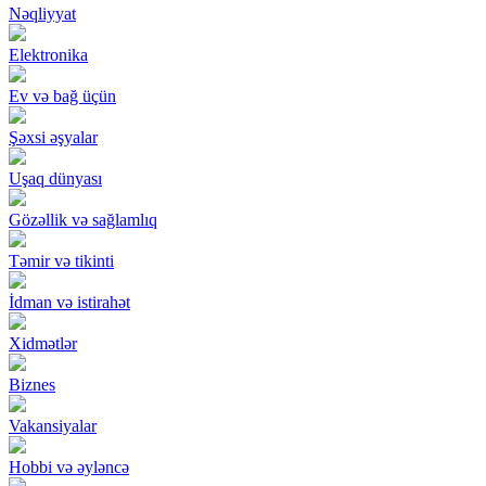
Nəqliyyat
Elektronika
Ev və bağ üçün
Şəxsi əşyalar
Uşaq dünyası
Gözəllik və sağlamlıq
Təmir və tikinti
İdman və istirahət
Xidmətlər
Biznes
Vakansiyalar
Hobbi və əyləncə