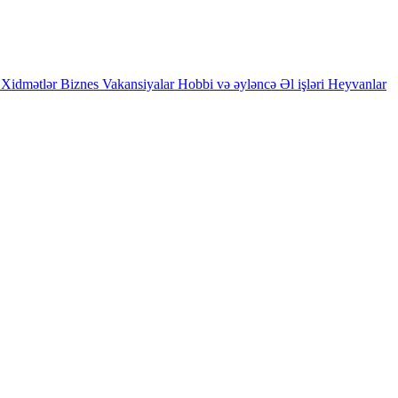
Xidmətlər
Biznes
Vakansiyalar
Hobbi və əyləncə
Əl işləri
Heyvanlar