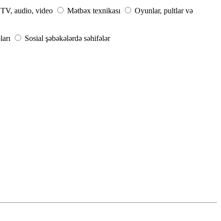
TV, audio, video
Mətbəx texnikası
Oyunlar, pultlar və
ları
Sosial şəbəkələrdə səhifələr