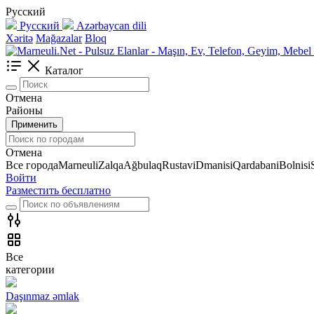
Русский
Русский
Azərbaycan dili
Xəritə
Mağazalar
Bloq
Каталог
Отмена
Районы
Применить
Отмена
Все города
Marneuli
Zalqa
Ağbulaq
Rustavi
Dmanisi
Qardabani
Bolnisi
Войти
Разместить бесплатно
Все
категории
Daşınmaz əmlak