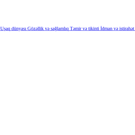
Uşaq dünyası
Gözəllik və sağlamlıq
Təmir və tikinti
İdman və istirahət