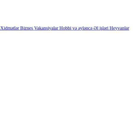
Xidmətlər
Biznes
Vakansiyalar
Hobbi və əyləncə
Əl işləri
Heyvanlar