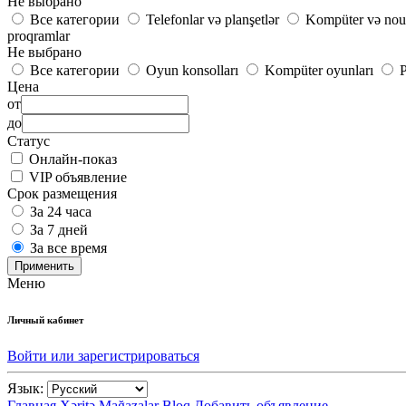
Не выбрано
Все категории
Telefonlar və planşetlər
Kompüter və nou
proqramlar
Не выбрано
Все категории
Oyun konsolları
Kompüter oyunları
P
Цена
от
до
Статус
Онлайн-показ
VIP объявление
Срок размещения
За 24 часа
За 7 дней
За все время
Применить
Меню
Личный кабинет
Войти или зарегистрироваться
Язык:
Главная
Xəritə
Mağazalar
Bloq
Добавить объявление