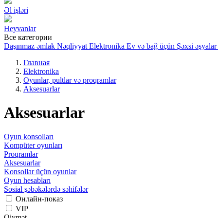
Əl işləri
Heyvanlar
Все категории
Daşınmaz əmlak
Nəqliyyat
Elektronika
Ev və bağ üçün
Şəxsi əşyalar
Главная
Elektronika
Oyunlar, pultlar və proqramlar
Aksesuarlar
Aksesuarlar
Oyun konsolları
Kompüter oyunları
Proqramlar
Aksesuarlar
Konsollar üçün oyunlar
Oyun hesabları
Sosial şəbəkələrdə səhifələr
Онлайн-показ
VIP
Qiymət