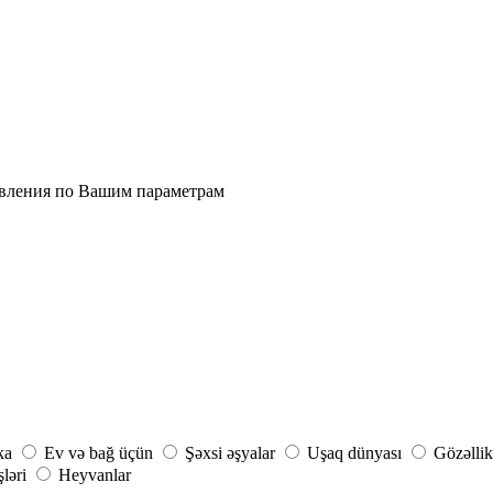
явления по Вашим параметрам
ka
Ev və bağ üçün
Şəxsi əşyalar
Uşaq dünyası
Gözəllik
şləri
Heyvanlar