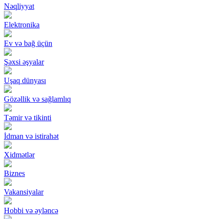
Nəqliyyat
Elektronika
Ev və bağ üçün
Şəxsi əşyalar
Uşaq dünyası
Gözəllik və sağlamlıq
Təmir və tikinti
İdman və istirahət
Xidmətlər
Biznes
Vakansiyalar
Hobbi və əyləncə