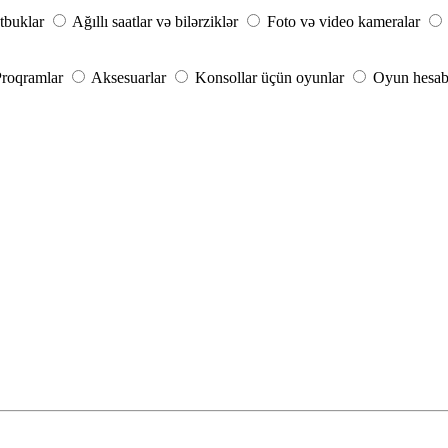
tbuklar
Ağıllı saatlar və bilərziklər
Foto və video kameralar
roqramlar
Aksesuarlar
Konsollar üçün oyunlar
Oyun hesab