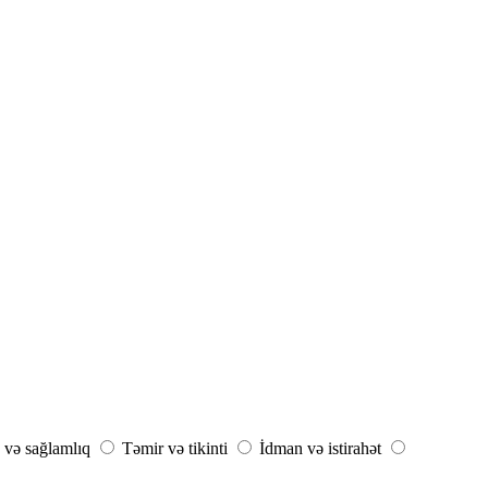
 və sağlamlıq
Təmir və tikinti
İdman və istirahət