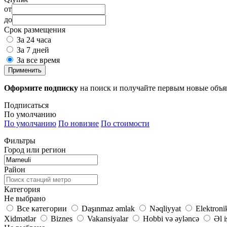
от
до
Срок размещения
За 24 часа
За 7 дней
За все время
Применить
Оформите подписку
на поиск и получайте первым новые объ
Подписаться
По умолчанию
По умолчанию
По новизне
По стоимости
Фильтры
Город или регион
Район
Категория
Не выбрано
Все категории
Daşınmaz əmlak
Nəqliyyat
Elektroni
Xidmətlər
Biznes
Vakansiyalar
Hobbi və əyləncə
Əl i