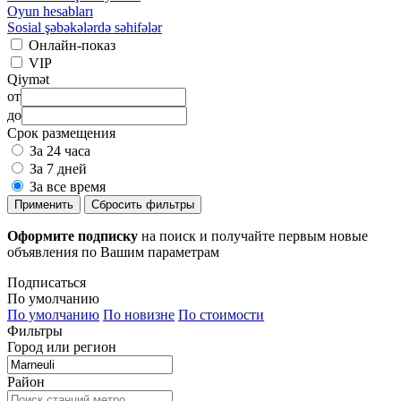
Oyun hesabları
Sosial şəbəkələrdə səhifələr
Онлайн-показ
VIP
Qiymət
от
до
Срок размещения
За 24 часа
За 7 дней
За все время
Применить
Сбросить фильтры
Оформите подписку
на поиск и получайте первым новые
объявления по Вашим параметрам
Подписаться
По умолчанию
По умолчанию
По новизне
По стоимости
Фильтры
Город или регион
Район