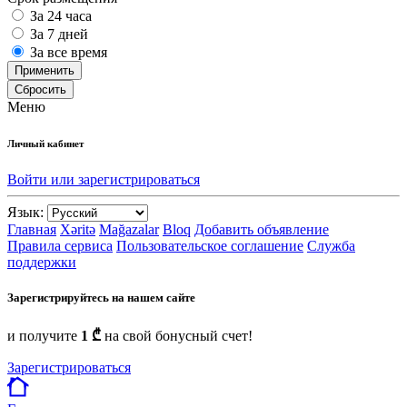
За 24 часа
За 7 дней
За все время
Применить
Сбросить
Меню
Личный кабинет
Войти или зарегистрироваться
Язык:
Главная
Xəritə
Mağazalar
Bloq
Добавить объявление
Правила сервиса
Пользовательское соглашение
Служба
поддержки
Зарегистрируйтесь на нашем сайте
и получите
1 ₾
на свой бонусный счет!
Зарегистрироваться