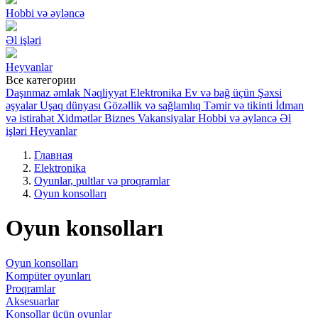
Hobbi və əyləncə
Əl işləri
Heyvanlar
Все категории
Daşınmaz əmlak
Nəqliyyat
Elektronika
Ev və bağ üçün
Şəxsi
əşyalar
Uşaq dünyası
Gözəllik və sağlamlıq
Təmir və tikinti
İdman
və istirahət
Xidmətlər
Biznes
Vakansiyalar
Hobbi və əyləncə
Əl
işləri
Heyvanlar
Главная
Elektronika
Oyunlar, pultlar və proqramlar
Oyun konsolları
Oyun konsolları
Oyun konsolları
Kompüter oyunları
Proqramlar
Aksesuarlar
Konsollar üçün oyunlar