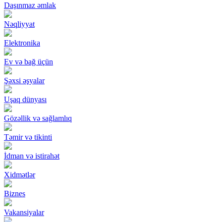
Daşınmaz əmlak
Nəqliyyat
Elektronika
Ev və bağ üçün
Şəxsi əşyalar
Uşaq dünyası
Gözəllik və sağlamlıq
Təmir və tikinti
İdman və istirahət
Xidmətlər
Biznes
Vakansiyalar