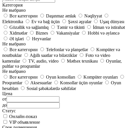
Категория
Не выбрано
Все категории
Daşınmaz əmlak
Nəqliyyat
Elektronika
Ev və bağ üçün
Şəxsi əşyalar
Uşaq dünyası
Gözəllik və sağlamlıq
Təmir və tikinti
İdman və istirahət
Xidmətlər
Biznes
Vakansiyalar
Hobbi və əyləncə
Əl işləri
Heyvanlar
Не выбрано
Все категории
Telefonlar və planşetlər
Kompüter və
noutbuklar
Ağıllı saatlar və bilərziklər
Foto və video
kameralar
TV, audio, video
Mətbəx texnikası
Oyunlar,
pultlar və proqramlar
Не выбрано
Все категории
Oyun konsolları
Kompüter oyunları
Proqramlar
Aksesuarlar
Konsollar üçün oyunlar
Oyun
hesabları
Sosial şəbəkələrdə səhifələr
Цена
от
до
Статус
Онлайн-показ
VIP объявление
Срок размещения