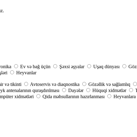
ız.
ronika
Ev və bağ üçün
Şəxsi əşyalar
Uşaq dünyası
Gözə
şləri
Heyvanlar
r və tikinti
Avtoservis və diaqnostika
Gözəllik və sağlamlıq
yk antenalarının quraşdırılması
Dayələr
Hüquqi xidmətlər
püter xidmətləri
Qida məhsullarının hazırlanması
Heyvanlara 