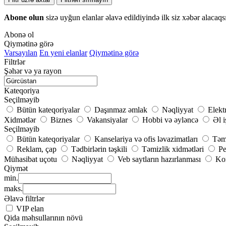
Abone olun
sizə uyğun elanlar əlavə edildiyində ilk siz xəbər alacaqs
Abonə ol
Qiymətinə görə
Varsayılan
En yeni elanlar
Qiymətinə görə
Filtrlər
Şəhər və ya rayon
Kateqoriya
Seçilməyib
Bütün kateqoriyalar
Daşınmaz əmlak
Nəqliyyat
Elekt
Xidmətlər
Biznes
Vakansiyalar
Hobbi və əyləncə
Əl i
Seçilməyib
Bütün kateqoriyalar
Kanselariya və ofis ləvazimatları
Təmi
Reklam, çap
Tədbirlərin təşkili
Təmizlik xidmətləri
Pe
Mühasibat uçotu
Nəqliyyat
Veb saytların hazırlanması
Kom
Qiymət
min.
maks.
Əlavə filtrlər
VIP elan
Qida məhsullarının növü