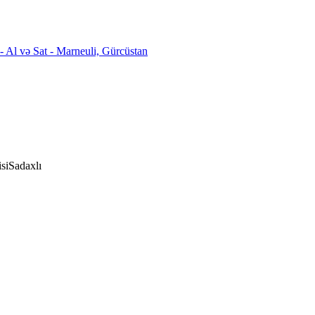
si
Sadaxlı