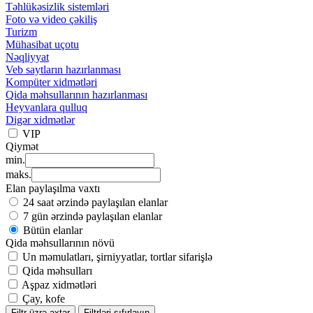
Təhlükəsizlik sistemləri
Foto və video çəkiliş
Turizm
Mühasibat uçotu
Nəqliyyat
Veb saytların hazırlanması
Kompüter xidmətləri
Qida məhsullarının hazırlanması
Heyvanlara qulluq
Digər xidmətlər
VIP
Qiymət
min.
maks.
Elan paylaşılma vaxtı
24 saat ərzində paylaşılan elanlar
7 gün ərzində paylaşılan elanlar
Bütün elanlar
Qida məhsullarının növü
Un məmulatları, şirniyyatlar, tortlar sifarişlə
Qida məhsulları
Aşpaz xidmətləri
Çay, kofe
Filtr üzrə axtar
Filtrləri sıfırlayın