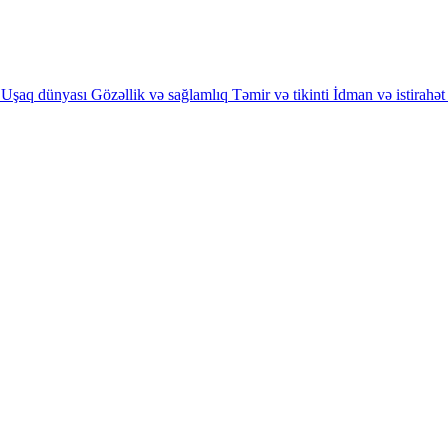
Uşaq dünyası
Gözəllik və sağlamlıq
Təmir və tikinti
İdman və istirahət