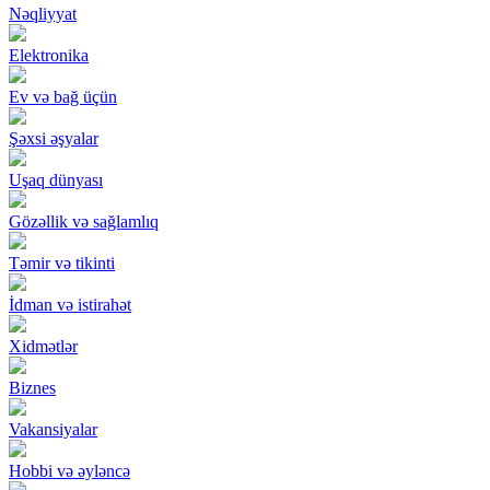
Nəqliyyat
Elektronika
Ev və bağ üçün
Şəxsi əşyalar
Uşaq dünyası
Gözəllik və sağlamlıq
Təmir və tikinti
İdman və istirahət
Xidmətlər
Biznes
Vakansiyalar
Hobbi və əyləncə