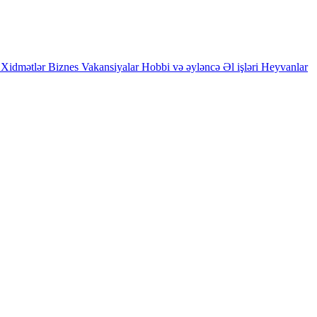
Xidmətlər
Biznes
Vakansiyalar
Hobbi və əyləncə
Əl işləri
Heyvanlar