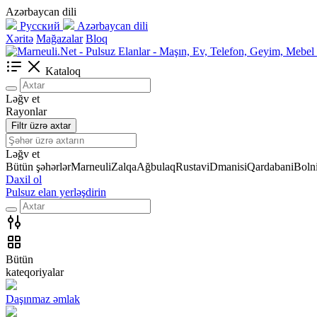
Azərbaycan dili
Русский
Azərbaycan dili
Xəritə
Mağazalar
Bloq
Kataloq
Ləğv et
Rayonlar
Filtr üzrə axtar
Ləğv et
Bütün şəhərlər
Marneuli
Zalqa
Ağbulaq
Rustavi
Dmanisi
Qardabani
Bolni
Daxil ol
Pulsuz elan yerləşdirin
Bütün
kateqoriyalar
Daşınmaz əmlak