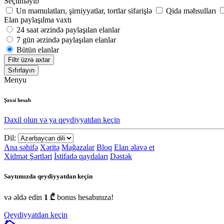
Seçilməyib
Un məmulatları, şirniyyatlar, tortlar sifarişlə
Qida məhsulları
Elan paylaşılma vaxtı
24 saat ərzində paylaşılan elanlar
7 gün ərzində paylaşılan elanlar
Bütün elanlar
Filtr üzrə axtar
Sıfırlayın
Menyu
Şəxsi hesab
Daxil olun və ya qeydiyyatdan keçin
Dil:
Ana səhifə
Xəritə
Mağazalar
Bloq
Elan əlavə et
Xidmət Şərtləri
İstifadə qaydaları
Dəstək
Saytımızda qeydiyyatdan keçin
və əldə edin
1 ₾
bonus hesabınıza!
Qeydiyyatdan keçin