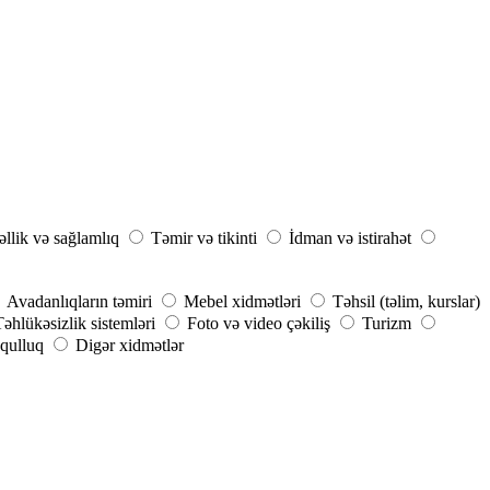
llik və sağlamlıq
Təmir və tikinti
İdman və istirahət
Avadanlıqların təmiri
Mebel xidmətləri
Təhsil (təlim, kurslar)
Təhlükəsizlik sistemləri
Foto və video çəkiliş
Turizm
qulluq
Digər xidmətlər