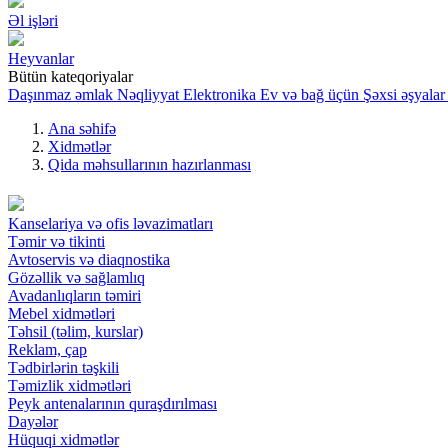
Əl işləri
Heyvanlar
Bütün kateqoriyalar
Daşınmaz əmlak
Nəqliyyat
Elektronika
Ev və bağ üçün
Şəxsi əşyalar
Ana səhifə
Xidmətlər
Qida məhsullarının hazırlanması
Kanselariya və ofis ləvazimatları
Təmir və tikinti
Avtoservis və diaqnostika
Gözəllik və sağlamlıq
Avadanlıqların təmiri
Mebel xidmətləri
Təhsil (təlim, kurslar)
Reklam, çap
Tədbirlərin təşkili
Təmizlik xidmətləri
Peyk antenalarının quraşdırılması
Dayələr
Hüquqi xidmətlər