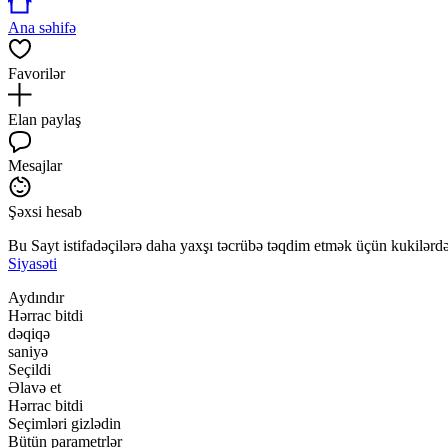
Ana səhifə
Favorilər
Elan paylaş
Mesajlar
Şəxsi hesab
Bu Sayt istifadəçilərə daha yaxşı təcrübə təqdim etmək üçün kukilərdən
Siyasəti
Aydındır
Hərrac bitdi
dəqiqə
saniyə
Seçildi
Əlavə et
Hərrac bitdi
Seçimləri gizlədin
Bütün parametrlər