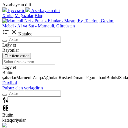
Azərbaycan dili
Русский
Azərbaycan dili
Xəritə
Mağazalar
Bloq
Kataloq
Ləğv et
Rayonlar
Filtr üzrə axtar
Ləğv et
Bütün
şəhərlər
Marneuli
Zalqa
Ağbulaq
Rustavi
Dmanisi
Qardabani
Bolnisi
Sada
Daxil ol
Pulsuz elan yerləşdirin
Bütün
kateqoriyalar