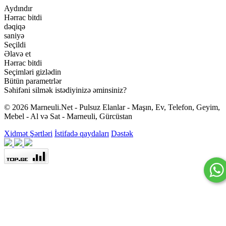
Aydındır
Hərrac bitdi
dəqiqə
saniyə
Seçildi
Əlavə et
Hərrac bitdi
Seçimləri gizlədin
Bütün parametrlər
Səhifəni silmək istədiyinizə əminsiniz?
© 2026 Marneuli.Net - Pulsuz Elanlar - Maşın, Ev, Telefon, Geyim,
Mebel - Al və Sat - Marneuli, Gürcüstan
Xidmət Şərtləri
İstifadə qaydaları
Dəstək