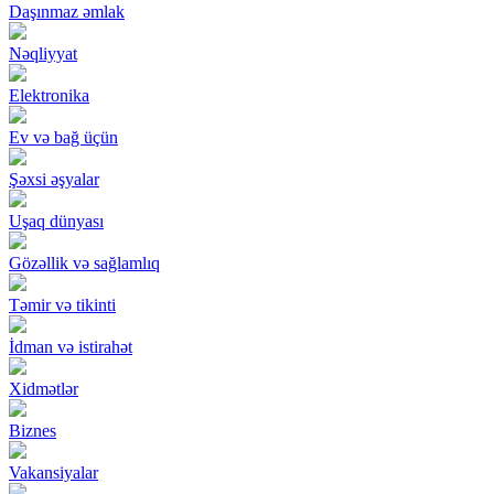
Daşınmaz əmlak
Nəqliyyat
Elektronika
Ev və bağ üçün
Şəxsi əşyalar
Uşaq dünyası
Gözəllik və sağlamlıq
Təmir və tikinti
İdman və istirahət
Xidmətlər
Biznes
Vakansiyalar