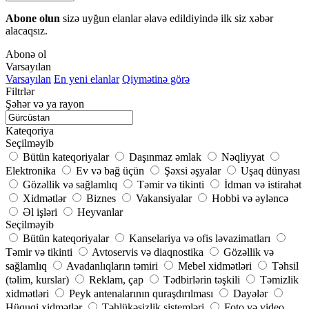
Abone olun
sizə uyğun elanlar əlavə edildiyində ilk siz xəbər
alacaqsız.
Abonə ol
Varsayılan
Varsayılan
En yeni elanlar
Qiymətinə görə
Filtrlər
Şəhər və ya rayon
Kateqoriya
Seçilməyib
Bütün kateqoriyalar
Daşınmaz əmlak
Nəqliyyat
Elektronika
Ev və bağ üçün
Şəxsi əşyalar
Uşaq dünyası
Gözəllik və sağlamlıq
Təmir və tikinti
İdman və istirahət
Xidmətlər
Biznes
Vakansiyalar
Hobbi və əyləncə
Əl işləri
Heyvanlar
Seçilməyib
Bütün kateqoriyalar
Kanselariya və ofis ləvazimatları
Təmir və tikinti
Avtoservis və diaqnostika
Gözəllik və
sağlamlıq
Avadanlıqların təmiri
Mebel xidmətləri
Təhsil
(təlim, kurslar)
Reklam, çap
Tədbirlərin təşkili
Təmizlik
xidmətləri
Peyk antenalarının quraşdırılması
Dayələr
Hüquqi xidmətlər
Təhlükəsizlik sistemləri
Foto və video