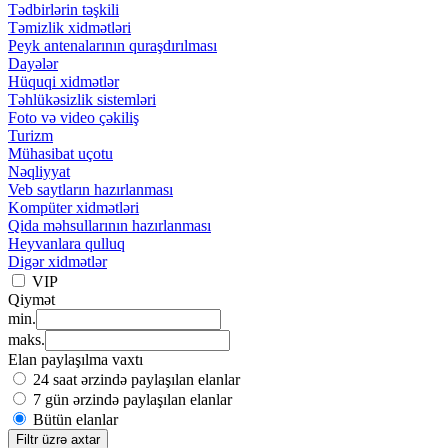
Tədbirlərin təşkili
Təmizlik xidmətləri
Peyk antenalarının quraşdırılması
Dayələr
Hüquqi xidmətlər
Təhlükəsizlik sistemləri
Foto və video çəkiliş
Turizm
Mühasibat uçotu
Nəqliyyat
Veb saytların hazırlanması
Kompüter xidmətləri
Qida məhsullarının hazırlanması
Heyvanlara qulluq
Digər xidmətlər
VIP
Qiymət
min.
maks.
Elan paylaşılma vaxtı
24 saat ərzində paylaşılan elanlar
7 gün ərzində paylaşılan elanlar
Bütün elanlar
Filtr üzrə axtar