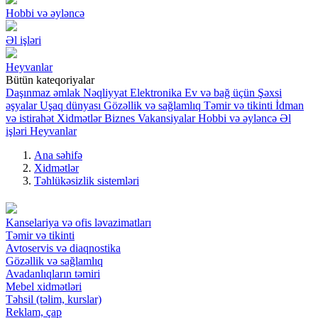
Hobbi və əyləncə
Əl işləri
Heyvanlar
Bütün kateqoriyalar
Daşınmaz əmlak
Nəqliyyat
Elektronika
Ev və bağ üçün
Şəxsi
əşyalar
Uşaq dünyası
Gözəllik və sağlamlıq
Təmir və tikinti
İdman
və istirahət
Xidmətlər
Biznes
Vakansiyalar
Hobbi və əyləncə
Əl
işləri
Heyvanlar
Ana səhifə
Xidmətlər
Təhlükəsizlik sistemləri
Kanselariya və ofis ləvazimatları
Təmir və tikinti
Avtoservis və diaqnostika
Gözəllik və sağlamlıq
Avadanlıqların təmiri
Mebel xidmətləri
Təhsil (təlim, kurslar)
Reklam, çap