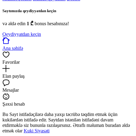
Saytımızda qeydiyyatdan keçin
və əldə edin
1 ₾
bonus hesabınıza!
Qeydiyyatdan keçin
Ana səhifə
Favorilər
Elan paylaş
Mesajlar
Şəxsi hesab
Bu Sayt istifadəçilərə daha yaxşı təcrübə təqdim etmək üçün
kukilərdən istifadə edir. Saytdan istənilən istifadəni davam
etdirməklə siz bununla razılaşırsınız. Ətraflı məlumatı buradan əldə
etmək olar
Kuki Siyasəti