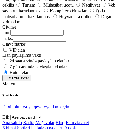
çəkiliş
Turizm
Mühasibat uçotu
Nəqliyyat
Veb
saytların hazırlanması
Kompüter xidmətləri
Qida
məhsullarının hazırlanması
Heyvanlara qulluq
Digər
xidmətlər
Qiymət
min.
maks.
Əlavə filtrlər
VIP elan
Elan paylaşılma vaxtı
24 saat ərzində paylaşılan elanlar
7 gün ərzində paylaşılan elanlar
Bütün elanlar
Filtr üzrə axtar
Menyu
Şəxsi hesab
Daxil olun və ya qeydiyyatdan keçin
Dil:
Ana səhifə
Xəritə
Mağazalar
Bloq
Elan əlavə et
Xidmət Şərtləri
İstifadə qaydaları
Dəstək