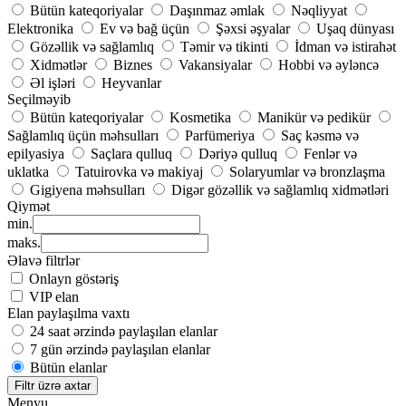
Bütün kateqoriyalar
Daşınmaz əmlak
Nəqliyyat
Elektronika
Ev və bağ üçün
Şəxsi əşyalar
Uşaq dünyası
Gözəllik və sağlamlıq
Təmir və tikinti
İdman və istirahət
Xidmətlər
Biznes
Vakansiyalar
Hobbi və əyləncə
Əl işləri
Heyvanlar
Seçilməyib
Bütün kateqoriyalar
Kosmetika
Manikür və pedikür
Sağlamlıq üçün məhsulları
Parfümeriya
Saç kəsmə və
epilyasiya
Saçlara qulluq
Dəriyə qulluq
Fenlər və
uklatka
Tatuirovka və makiyaj
Solaryumlar və bronzlaşma
Gigiyena məhsulları
Digər gözəllik və sağlamlıq xidmətləri
Qiymət
min.
maks.
Əlavə filtrlər
Onlayn göstəriş
VIP elan
Elan paylaşılma vaxtı
24 saat ərzində paylaşılan elanlar
7 gün ərzində paylaşılan elanlar
Bütün elanlar
Filtr üzrə axtar
Menyu