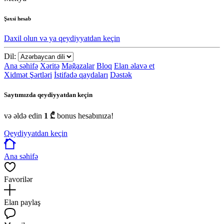
Şəxsi hesab
Daxil olun və ya qeydiyyatdan keçin
Dil:
Ana səhifə
Xəritə
Mağazalar
Bloq
Elan əlavə et
Xidmət Şərtləri
İstifadə qaydaları
Dəstək
Saytımızda qeydiyyatdan keçin
və əldə edin
1 ₾
bonus hesabınıza!
Qeydiyyatdan keçin
Ana səhifə
Favorilər
Elan paylaş