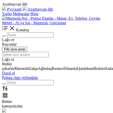
Azərbaycan dili
Русский
Azərbaycan dili
Xəritə
Mağazalar
Bloq
Kataloq
Ləğv et
Rayonlar
Filtr üzrə axtar
Ləğv et
Bütün
şəhərlər
Marneuli
Zalqa
Ağbulaq
Rustavi
Dmanisi
Qardabani
Bolnisi
Sada
Daxil ol
Pulsuz elan yerləşdirin
Bütün
kateqoriyalar