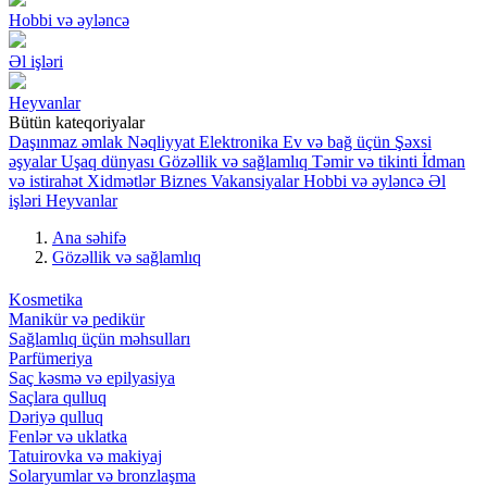
Hobbi və əyləncə
Əl işləri
Heyvanlar
Bütün kateqoriyalar
Daşınmaz əmlak
Nəqliyyat
Elektronika
Ev və bağ üçün
Şəxsi
əşyalar
Uşaq dünyası
Gözəllik və sağlamlıq
Təmir və tikinti
İdman
və istirahət
Xidmətlər
Biznes
Vakansiyalar
Hobbi və əyləncə
Əl
işləri
Heyvanlar
Ana səhifə
Gözəllik və sağlamlıq
Kosmetika
Manikür və pedikür
Sağlamlıq üçün məhsulları
Parfümeriya
Saç kəsmə və epilyasiya
Saçlara qulluq
Dəriyə qulluq
Fenlər və uklatka
Tatuirovka və makiyaj
Solaryumlar və bronzlaşma