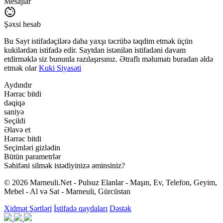
Mesajlar
Şəxsi hesab
Bu Sayt istifadəçilərə daha yaxşı təcrübə təqdim etmək üçün
kukilərdən istifadə edir. Saytdan istənilən istifadəni davam
etdirməklə siz bununla razılaşırsınız. Ətraflı məlumatı buradan əldə
etmək olar
Kuki Siyasəti
Aydındır
Hərrac bitdi
dəqiqə
saniyə
Seçildi
Əlavə et
Hərrac bitdi
Seçimləri gizlədin
Bütün parametrlər
Səhifəni silmək istədiyinizə əminsiniz?
© 2026 Marneuli.Net - Pulsuz Elanlar - Maşın, Ev, Telefon, Geyim,
Mebel - Al və Sat - Marneuli, Gürcüstan
Xidmət Şərtləri
İstifadə qaydaları
Dəstək