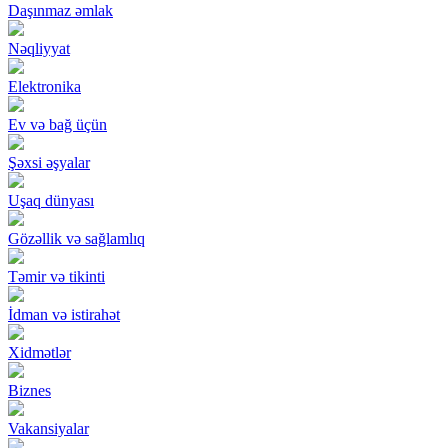
Daşınmaz əmlak
Nəqliyyat
Elektronika
Ev və bağ üçün
Şəxsi əşyalar
Uşaq dünyası
Gözəllik və sağlamlıq
Təmir və tikinti
İdman və istirahət
Xidmətlər
Biznes
Vakansiyalar