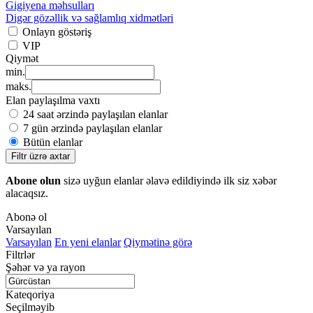
Gigiyena məhsulları
Digər gözəllik və sağlamlıq xidmətləri
Onlayn göstəriş
VIP
Qiymət
min.
maks.
Elan paylaşılma vaxtı
24 saat ərzində paylaşılan elanlar
7 gün ərzində paylaşılan elanlar
Bütün elanlar
Filtr üzrə axtar
Abone olun
sizə uyğun elanlar əlavə edildiyində ilk siz xəbər
alacaqsız.
Abonə ol
Varsayılan
Varsayılan
En yeni elanlar
Qiymətinə görə
Filtrlər
Şəhər və ya rayon
Kateqoriya
Seçilməyib