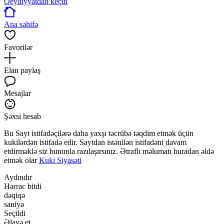
Qeydiyyatdan keçin
Ana səhifə
Favorilər
Elan paylaş
Mesajlar
Şəxsi hesab
Bu Sayt istifadəçilərə daha yaxşı təcrübə təqdim etmək üçün
kukilərdən istifadə edir. Saytdan istənilən istifadəni davam
etdirməklə siz bununla razılaşırsınız. Ətraflı məlumatı buradan əldə
etmək olar
Kuki Siyasəti
Aydındır
Hərrac bitdi
dəqiqə
saniyə
Seçildi
Əlavə et