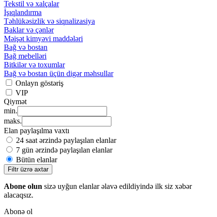
Tekstil və xalçalar
İşıqlandırma
Təhlükəsizlik və siqnalizasiya
Baklar və çənlər
Məişət kimyəvi maddələri
Bağ və bostan
Bağ mebelləri
Bitkilər və toxumlar
Bağ və bostan üçün digər məhsullar
Onlayn göstəriş
VIP
Qiymət
min.
maks.
Elan paylaşılma vaxtı
24 saat ərzində paylaşılan elanlar
7 gün ərzində paylaşılan elanlar
Bütün elanlar
Filtr üzrə axtar
Abone olun
sizə uyğun elanlar əlavə edildiyində ilk siz xəbər
alacaqsız.
Abonə ol