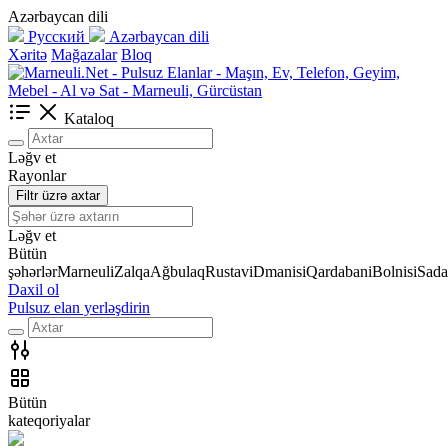
Azərbaycan dili
Русский
Azərbaycan dili
Xəritə
Mağazalar
Bloq
Kataloq
Ləğv et
Rayonlar
Filtr üzrə axtar
Ləğv et
Bütün
şəhərlər
Marneuli
Zalqa
Ağbulaq
Rustavi
Dmanisi
Qardabani
Bolnisi
Sada
Daxil ol
Pulsuz elan yerləşdirin
Bütün
kateqoriyalar