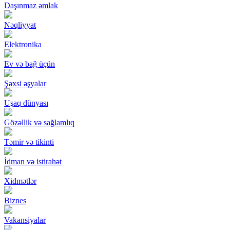
Daşınmaz əmlak
Nəqliyyat
Elektronika
Ev və bağ üçün
Şəxsi əşyalar
Uşaq dünyası
Gözəllik və sağlamlıq
Təmir və tikinti
İdman və istirahət
Xidmətlər
Biznes
Vakansiyalar