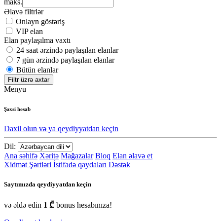
maks.
Əlavə filtrlər
Onlayn göstəriş
VIP elan
Elan paylaşılma vaxtı
24 saat ərzində paylaşılan elanlar
7 gün ərzində paylaşılan elanlar
Bütün elanlar
Filtr üzrə axtar
Menyu
Şəxsi hesab
Daxil olun və ya qeydiyyatdan keçin
Dil:
Ana səhifə
Xəritə
Mağazalar
Bloq
Elan əlavə et
Xidmət Şərtləri
İstifadə qaydaları
Dəstək
Saytımızda qeydiyyatdan keçin
və əldə edin
1 ₾
bonus hesabınıza!