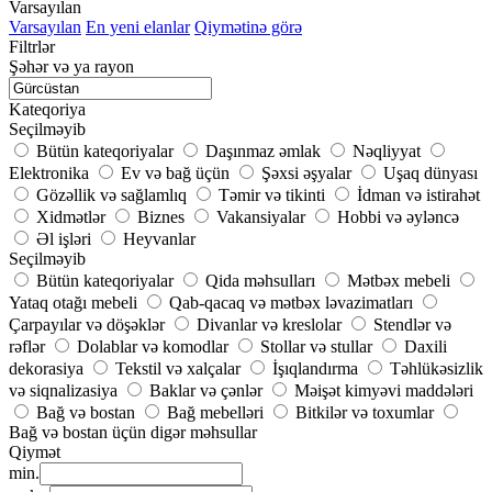
Varsayılan
Varsayılan
En yeni elanlar
Qiymətinə görə
Filtrlər
Şəhər və ya rayon
Kateqoriya
Seçilməyib
Bütün kateqoriyalar
Daşınmaz əmlak
Nəqliyyat
Elektronika
Ev və bağ üçün
Şəxsi əşyalar
Uşaq dünyası
Gözəllik və sağlamlıq
Təmir və tikinti
İdman və istirahət
Xidmətlər
Biznes
Vakansiyalar
Hobbi və əyləncə
Əl işləri
Heyvanlar
Seçilməyib
Bütün kateqoriyalar
Qida məhsulları
Mətbəx mebeli
Yataq otağı mebeli
Qab-qacaq və mətbəx ləvazimatları
Çarpayılar və döşəklər
Divanlar və kreslolar
Stendlər və
rəflər
Dolablar və komodlar
Stollar və stullar
Daxili
dekorasiya
Tekstil və xalçalar
İşıqlandırma
Təhlükəsizlik
və siqnalizasiya
Baklar və çənlər
Məişət kimyəvi maddələri
Bağ və bostan
Bağ mebelləri
Bitkilər və toxumlar
Bağ və bostan üçün digər məhsullar
Qiymət
min.