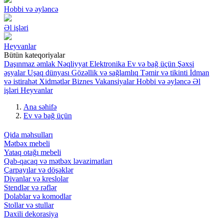
Hobbi və əyləncə
Əl işləri
Heyvanlar
Bütün kateqoriyalar
Daşınmaz əmlak
Nəqliyyat
Elektronika
Ev və bağ üçün
Şəxsi
əşyalar
Uşaq dünyası
Gözəllik və sağlamlıq
Təmir və tikinti
İdman
və istirahət
Xidmətlər
Biznes
Vakansiyalar
Hobbi və əyləncə
Əl
işləri
Heyvanlar
Ana səhifə
Ev və bağ üçün
Qida məhsulları
Mətbəx mebeli
Yataq otağı mebeli
Qab-qacaq və mətbəx ləvazimatları
Çarpayılar və döşəklər
Divanlar və kreslolar
Stendlər və rəflər
Dolablar və komodlar
Stollar və stullar
Daxili dekorasiya