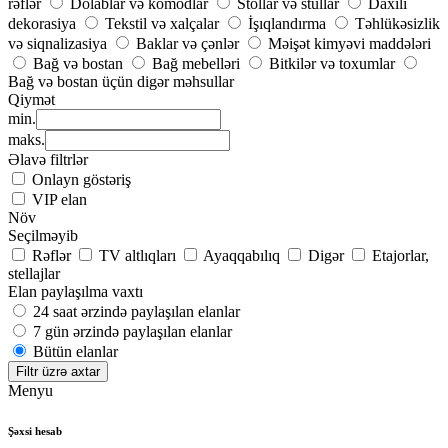
rəflər
Dolablar və komodlar
Stollar və stullar
Daxili
dekorasiya
Tekstil və xalçalar
İşıqlandırma
Təhlükəsizlik
və siqnalizasiya
Baklar və çənlər
Məişət kimyəvi maddələri
Bağ və bostan
Bağ mebelləri
Bitkilər və toxumlar
Bağ və bostan üçün digər məhsullar
Qiymət
min.
maks.
Əlavə filtrlər
Onlayn göstəriş
VIP elan
Növ
Seçilməyib
Rəflər
TV altlıqları
Ayaqqabılıq
Digər
Etajorlar,
stellajlar
Elan paylaşılma vaxtı
24 saat ərzində paylaşılan elanlar
7 gün ərzində paylaşılan elanlar
Bütün elanlar
Filtr üzrə axtar
Menyu
Şəxsi hesab