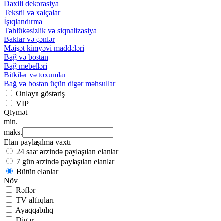
Daxili dekorasiya
Tekstil və xalçalar
İşıqlandırma
Təhlükəsizlik və siqnalizasiya
Baklar və çənlər
Məişət kimyəvi maddələri
Bağ və bostan
Bağ mebelləri
Bitkilər və toxumlar
Bağ və bostan üçün digər məhsullar
Onlayn göstəriş
VIP
Qiymət
min.
maks.
Elan paylaşılma vaxtı
24 saat ərzində paylaşılan elanlar
7 gün ərzində paylaşılan elanlar
Bütün elanlar
Növ
Rəflər
TV altlıqları
Ayaqqabılıq
Digər