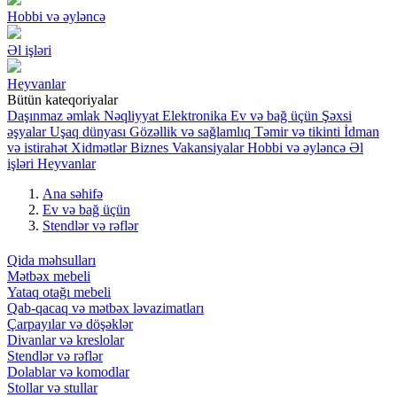
Hobbi və əyləncə
Əl işləri
Heyvanlar
Bütün kateqoriyalar
Daşınmaz əmlak
Nəqliyyat
Elektronika
Ev və bağ üçün
Şəxsi
əşyalar
Uşaq dünyası
Gözəllik və sağlamlıq
Təmir və tikinti
İdman
və istirahət
Xidmətlər
Biznes
Vakansiyalar
Hobbi və əyləncə
Əl
işləri
Heyvanlar
Ana səhifə
Ev və bağ üçün
Stendlər və rəflər
Qida məhsulları
Mətbəx mebeli
Yataq otağı mebeli
Qab-qacaq və mətbəx ləvazimatları
Çarpayılar və döşəklər
Divanlar və kreslolar
Stendlər və rəflər
Dolablar və komodlar
Stollar və stullar