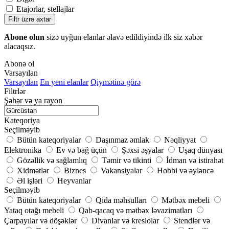
Etajorlar, stellajlar
Filtr üzrə axtar
Abone olun
sizə uyğun elanlar əlavə edildiyində ilk siz xəbər
alacaqsız.
Abonə ol
Varsayılan
Varsayılan
En yeni elanlar
Qiymətinə görə
Filtrlər
Şəhər və ya rayon
Kateqoriya
Seçilməyib
Bütün kateqoriyalar
Daşınmaz əmlak
Nəqliyyat
Elektronika
Ev və bağ üçün
Şəxsi əşyalar
Uşaq dünyası
Gözəllik və sağlamlıq
Təmir və tikinti
İdman və istirahət
Xidmətlər
Biznes
Vakansiyalar
Hobbi və əyləncə
Əl işləri
Heyvanlar
Seçilməyib
Bütün kateqoriyalar
Qida məhsulları
Mətbəx mebeli
Yataq otağı mebeli
Qab-qacaq və mətbəx ləvazimatları
Çarpayılar və döşəklər
Divanlar və kreslolar
Stendlər və