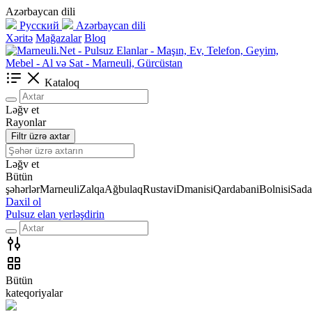
Azərbaycan dili
Русский
Azərbaycan dili
Xəritə
Mağazalar
Bloq
Kataloq
Ləğv et
Rayonlar
Filtr üzrə axtar
Ləğv et
Bütün
şəhərlər
Marneuli
Zalqa
Ağbulaq
Rustavi
Dmanisi
Qardabani
Bolnisi
Sada
Daxil ol
Pulsuz elan yerləşdirin
Bütün
kateqoriyalar