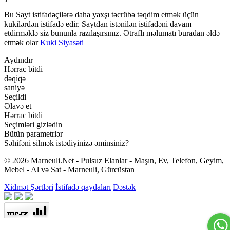
Bu Sayt istifadəçilərə daha yaxşı təcrübə təqdim etmək üçün
kukilərdən istifadə edir. Saytdan istənilən istifadəni davam
etdirməklə siz bununla razılaşırsınız. Ətraflı məlumatı buradan əldə
etmək olar
Kuki Siyasəti
Aydındır
Hərrac bitdi
dəqiqə
saniyə
Seçildi
Əlavə et
Hərrac bitdi
Seçimləri gizlədin
Bütün parametrlər
Səhifəni silmək istədiyinizə əminsiniz?
© 2026 Marneuli.Net - Pulsuz Elanlar - Maşın, Ev, Telefon, Geyim,
Mebel - Al və Sat - Marneuli, Gürcüstan
Xidmət Şərtləri
İstifadə qaydaları
Dəstək