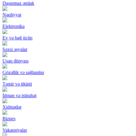
Daşınmaz əmlak
Nəqliyyat
Elektronika
Ev və bağ üçün
Şəxsi əşyalar
Uşaq dünyası
Gözəllik və sağlamlıq
Təmir və tikinti
İdman və istirahət
Xidmətlər
Biznes
Vakansiyalar