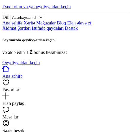
Daxil olun və ya qeydiyyatdan keçin
Dil:
Ana səhifə
Xəritə
Mağazalar
Bloq
Elan əlavə et
Xidmət Şərtləri
İstifadə qaydaları
Dəstək
Saytımızda qeydiyyatdan keçin
və əldə edin
1 ₾
bonus hesabınıza!
Qeydiyyatdan keçin
Ana səhifə
Favorilər
Elan paylaş
Mesajlar
Şəxsi hesab