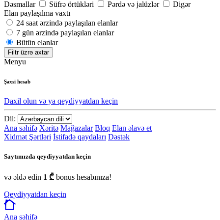
Dəsmallar
Süfrə örtükləri
Pərdə və jalüzlər
Digər
Elan paylaşılma vaxtı
24 saat ərzində paylaşılan elanlar
7 gün ərzində paylaşılan elanlar
Bütün elanlar
Filtr üzrə axtar
Menyu
Şəxsi hesab
Daxil olun və ya qeydiyyatdan keçin
Dil:
Ana səhifə
Xəritə
Mağazalar
Bloq
Elan əlavə et
Xidmət Şərtləri
İstifadə qaydaları
Dəstək
Saytımızda qeydiyyatdan keçin
və əldə edin
1 ₾
bonus hesabınıza!
Qeydiyyatdan keçin
Ana səhifə