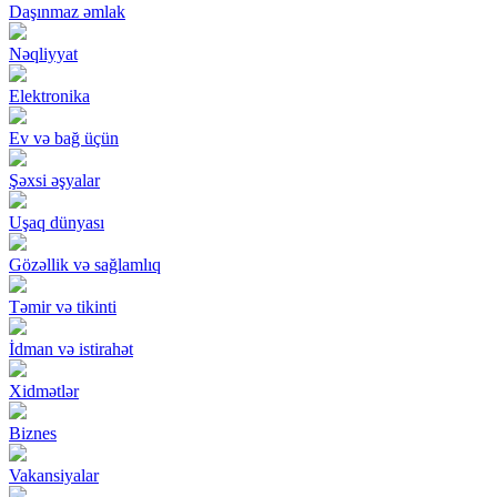
Daşınmaz əmlak
Nəqliyyat
Elektronika
Ev və bağ üçün
Şəxsi əşyalar
Uşaq dünyası
Gözəllik və sağlamlıq
Təmir və tikinti
İdman və istirahət
Xidmətlər
Biznes
Vakansiyalar