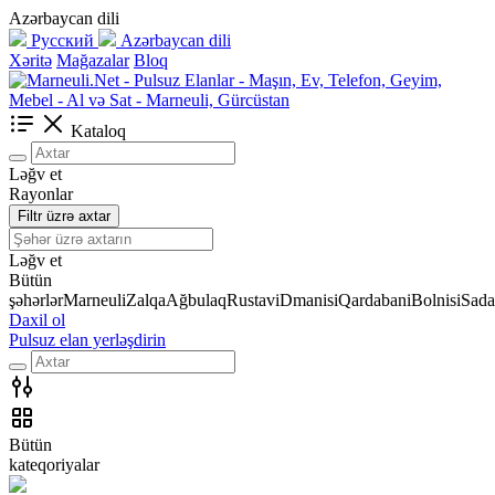
Azərbaycan dili
Русский
Azərbaycan dili
Xəritə
Mağazalar
Bloq
Kataloq
Ləğv et
Rayonlar
Filtr üzrə axtar
Ləğv et
Bütün
şəhərlər
Marneuli
Zalqa
Ağbulaq
Rustavi
Dmanisi
Qardabani
Bolnisi
Sada
Daxil ol
Pulsuz elan yerləşdirin
Bütün
kateqoriyalar