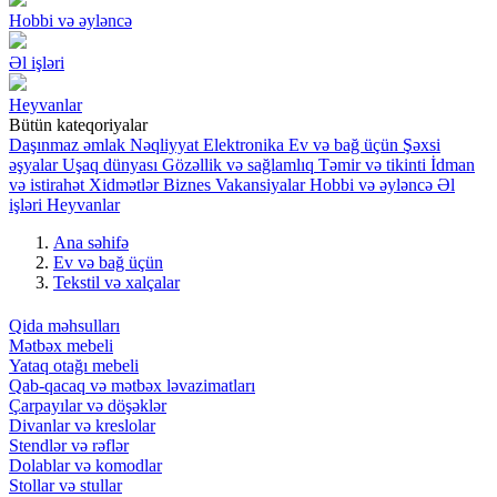
Hobbi və əyləncə
Əl işləri
Heyvanlar
Bütün kateqoriyalar
Daşınmaz əmlak
Nəqliyyat
Elektronika
Ev və bağ üçün
Şəxsi
əşyalar
Uşaq dünyası
Gözəllik və sağlamlıq
Təmir və tikinti
İdman
və istirahət
Xidmətlər
Biznes
Vakansiyalar
Hobbi və əyləncə
Əl
işləri
Heyvanlar
Ana səhifə
Ev və bağ üçün
Tekstil və xalçalar
Qida məhsulları
Mətbəx mebeli
Yataq otağı mebeli
Qab-qacaq və mətbəx ləvazimatları
Çarpayılar və döşəklər
Divanlar və kreslolar
Stendlər və rəflər
Dolablar və komodlar
Stollar və stullar