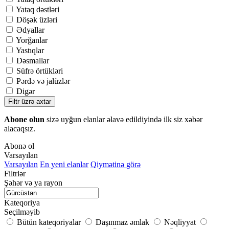
Yataq dəstləri
Döşək üzləri
Ədyallar
Yorğanlar
Yastıqlar
Dəsmallar
Süfrə örtükləri
Pərdə və jalüzlər
Digər
Filtr üzrə axtar
Abone olun
sizə uyğun elanlar əlavə edildiyində ilk siz xəbər
alacaqsız.
Abonə ol
Varsayılan
Varsayılan
En yeni elanlar
Qiymətinə görə
Filtrlər
Şəhər və ya rayon
Kateqoriya
Seçilməyib
Bütün kateqoriyalar
Daşınmaz əmlak
Nəqliyyat