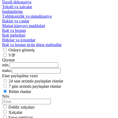
Daxili dekorasiya
Tekstil və xalçalar
İşıqlandırma
Təhlükəsizlik və siqnalizasiya
Baklar və çənlər
Məişət kimyəvi maddələri
Bağ və bostan
Bağ mebelləri
Bitkilər və toxumlar
Bağ və bostan üçün digər məhsullar
Onlayn göstəriş
VIP
Qiymət
min.
maks.
Elan paylaşılma vaxtı
24 saat ərzində paylaşılan elanlar
7 gün ərzində paylaşılan elanlar
Bütün elanlar
Növ
Dəhliz xalçaları
Xalçalar
Yataq örtükləri