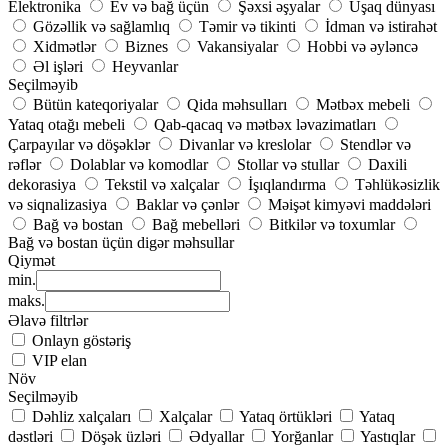
Elektronika
Ev və bağ üçün
Şəxsi əşyalar
Uşaq dünyası
Gözəllik və sağlamlıq
Təmir və tikinti
İdman və istirahət
Xidmətlər
Biznes
Vakansiyalar
Hobbi və əyləncə
Əl işləri
Heyvanlar
Seçilməyib
Bütün kateqoriyalar
Qida məhsulları
Mətbəx mebeli
Yataq otağı mebeli
Qab-qacaq və mətbəx ləvazimatları
Çarpayılar və döşəklər
Divanlar və kreslolar
Stendlər və
rəflər
Dolablar və komodlar
Stollar və stullar
Daxili
dekorasiya
Tekstil və xalçalar
İşıqlandırma
Təhlükəsizlik
və siqnalizasiya
Baklar və çənlər
Məişət kimyəvi maddələri
Bağ və bostan
Bağ mebelləri
Bitkilər və toxumlar
Bağ və bostan üçün digər məhsullar
Qiymət
min.
maks.
Əlavə filtrlər
Onlayn göstəriş
VIP elan
Növ
Seçilməyib
Dəhliz xalçaları
Xalçalar
Yataq örtükləri
Yataq
dəstləri
Döşək üzləri
Ədyallar
Yorğanlar
Yastıqlar