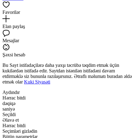
Favorilər
Elan paylaş
Mesajlar
Şəxsi hesab
Bu Sayt istifadəçilərə daha yaxşı təcrübə təqdim etmək üçün
kukilərdən istifadə edir. Saytdan istənilən istifadəni davam
etdirməklə siz bununla razılaşırsınız. Ətraflı məlumatı buradan əldə
etmək olar
Kuki Siyasəti
Aydındır
Hərrac bitdi
dəqiqə
saniyə
Seçildi
Əlavə et
Hərrac bitdi
Seçimləri gizlədin
Bütün parametrlər