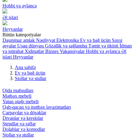
Hobbi və əyləncə
Əl işləri
Heyvanlar
Bütün kateqoriyalar
Daşınmaz əmlak
Nəqliyyat
Elektronika
Ev və bağ üçün
Şəxsi
əşyalar
Uşaq dünyası
Gözəllik və sağlamlıq
Təmir və tikinti
İdman
və istirahət
Xidmətlər
Biznes
Vakansiyalar
Hobbi və əyləncə
Əl
işləri
Heyvanlar
Ana səhifə
Ev və bağ üçün
Stollar və stullar
Qida məhsulları
Mətbəx mebeli
Yataq otağı mebeli
Qab-qacaq və mətbəx ləvazimatları
Çarpayılar və döşəklər
Divanlar və kreslolar
Stendlər və rəflər
Dolablar və komodlar
Stollar və stullar