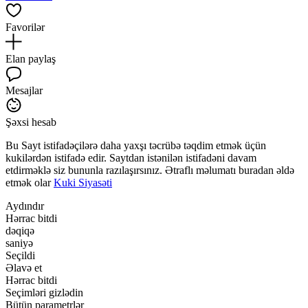
Favorilər
Elan paylaş
Mesajlar
Şəxsi hesab
Bu Sayt istifadəçilərə daha yaxşı təcrübə təqdim etmək üçün
kukilərdən istifadə edir. Saytdan istənilən istifadəni davam
etdirməklə siz bununla razılaşırsınız. Ətraflı məlumatı buradan əldə
etmək olar
Kuki Siyasəti
Aydındır
Hərrac bitdi
dəqiqə
saniyə
Seçildi
Əlavə et
Hərrac bitdi
Seçimləri gizlədin
Bütün parametrlər