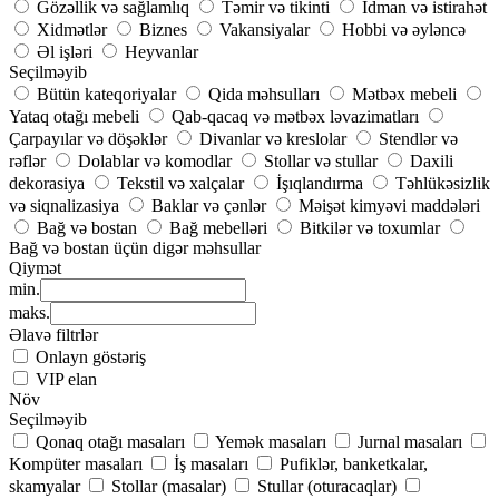
Gözəllik və sağlamlıq
Təmir və tikinti
İdman və istirahət
Xidmətlər
Biznes
Vakansiyalar
Hobbi və əyləncə
Əl işləri
Heyvanlar
Seçilməyib
Bütün kateqoriyalar
Qida məhsulları
Mətbəx mebeli
Yataq otağı mebeli
Qab-qacaq və mətbəx ləvazimatları
Çarpayılar və döşəklər
Divanlar və kreslolar
Stendlər və
rəflər
Dolablar və komodlar
Stollar və stullar
Daxili
dekorasiya
Tekstil və xalçalar
İşıqlandırma
Təhlükəsizlik
və siqnalizasiya
Baklar və çənlər
Məişət kimyəvi maddələri
Bağ və bostan
Bağ mebelləri
Bitkilər və toxumlar
Bağ və bostan üçün digər məhsullar
Qiymət
min.
maks.
Əlavə filtrlər
Onlayn göstəriş
VIP elan
Növ
Seçilməyib
Qonaq otağı masaları
Yemək masaları
Jurnal masaları
Kompüter masaları
İş masaları
Pufiklər, banketkalar,
skamyalar
Stollar (masalar)
Stullar (oturacaqlar)