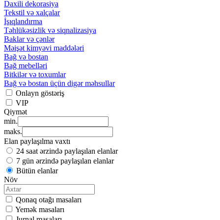
Daxili dekorasiya
Tekstil və xalçalar
İşıqlandırma
Təhlükəsizlik və siqnalizasiya
Baklar və çənlər
Məişət kimyəvi maddələri
Bağ və bostan
Bağ mebelləri
Bitkilər və toxumlar
Bağ və bostan üçün digər məhsullar
Onlayn göstəriş
VIP
Qiymət
min.
maks.
Elan paylaşılma vaxtı
24 saat ərzində paylaşılan elanlar
7 gün ərzində paylaşılan elanlar
Bütün elanlar
Növ
Qonaq otağı masaları
Yemək masaları
Jurnal masaları