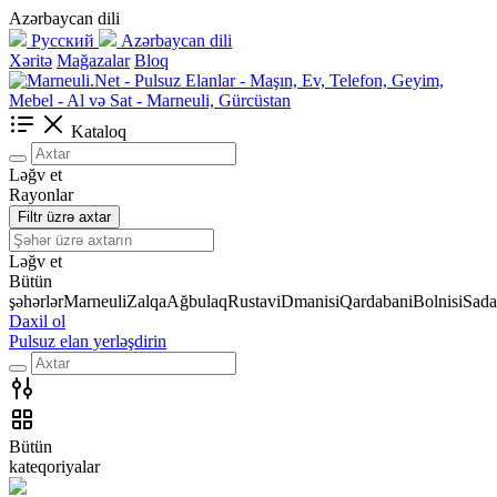
Azərbaycan dili
Русский
Azərbaycan dili
Xəritə
Mağazalar
Bloq
Kataloq
Ləğv et
Rayonlar
Filtr üzrə axtar
Ləğv et
Bütün
şəhərlər
Marneuli
Zalqa
Ağbulaq
Rustavi
Dmanisi
Qardabani
Bolnisi
Sada
Daxil ol
Pulsuz elan yerləşdirin
Bütün
kateqoriyalar