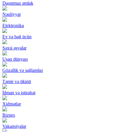
Daşınmaz əmlak
Nəqliyyat
Elektronika
Ev və bağ üçün
Şəxsi əşyalar
Uşaq dünyası
Gözəllik və sağlamlıq
Təmir və tikinti
İdman və istirahət
Xidmətlər
Biznes
Vakansiyalar