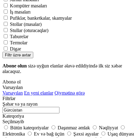
Kompüter masaları
İş masaları
Pufiklər, banketkalar, skamyalar
Stollar (masalar)
Stullar (oturacaqlar)
Taburelər
Termolar
Digər
Filtr üzrə axtar
Abone olun
sizə uyğun elanlar əlavə edildiyində ilk siz xəbər
alacaqsız.
Abonə ol
Varsayılan
Varsayılan
En yeni elanlar
Qiymətinə görə
Filtrlər
Şəhər və ya rayon
Kateqoriya
Seçilməyib
Bütün kateqoriyalar
Daşınmaz əmlak
Nəqliyyat
Elektronika
Ev və bağ üçün
Şəxsi əşyalar
Uşaq dünyası