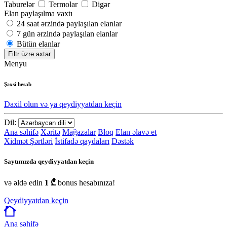
Taburelər
Termolar
Digər
Elan paylaşılma vaxtı
24 saat ərzində paylaşılan elanlar
7 gün ərzində paylaşılan elanlar
Bütün elanlar
Filtr üzrə axtar
Menyu
Şəxsi hesab
Daxil olun və ya qeydiyyatdan keçin
Dil:
Ana səhifə
Xəritə
Mağazalar
Bloq
Elan əlavə et
Xidmət Şərtləri
İstifadə qaydaları
Dəstək
Saytımızda qeydiyyatdan keçin
və əldə edin
1 ₾
bonus hesabınıza!
Qeydiyyatdan keçin
Ana səhifə