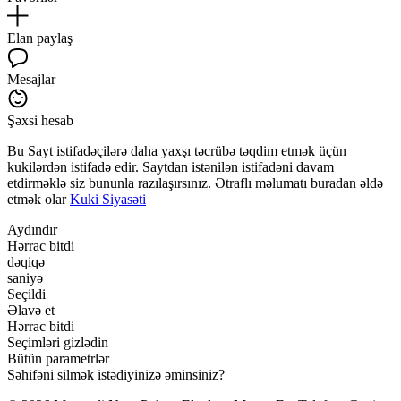
Elan paylaş
Mesajlar
Şəxsi hesab
Bu Sayt istifadəçilərə daha yaxşı təcrübə təqdim etmək üçün
kukilərdən istifadə edir. Saytdan istənilən istifadəni davam
etdirməklə siz bununla razılaşırsınız. Ətraflı məlumatı buradan əldə
etmək olar
Kuki Siyasəti
Aydındır
Hərrac bitdi
dəqiqə
saniyə
Seçildi
Əlavə et
Hərrac bitdi
Seçimləri gizlədin
Bütün parametrlər
Səhifəni silmək istədiyinizə əminsiniz?