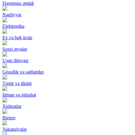
Daşınmaz əmlak
Nəqliyyat
Elektronika
Ev və bağ üçün
Şəxsi əşyalar
Uşaq dünyası
Gözəllik və sağlamlıq
Təmir və tikinti
İdman və istirahət
Xidmətlər
Biznes
Vakansiyalar