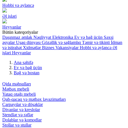
Hobbi və əyləncə
Əl işləri
Heyvanlar
Bütün kateqoriyalar
Daşınmaz əmlak
Nəqliyyat
Elektronika
Ev və bağ üçün
Şəxsi
əşyalar
Uşaq dünyası
Gözəllik və sağlamlıq
Təmir və tikinti
İdman
və istirahət
Xidmətlər
Biznes
Vakansiyalar
Hobbi və əyləncə
Əl
işləri
Heyvanlar
Ana səhifə
Ev və bağ üçün
Bağ və bostan
Qida məhsulları
Mətbəx mebeli
Yataq otağı mebeli
Qab-qacaq və mətbəx ləvazimatları
Çarpayılar və döşəklər
Divanlar və kreslolar
Stendlər və rəflər
Dolablar və komodlar
Stollar və stullar