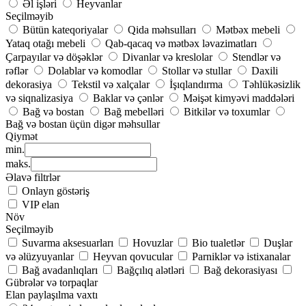
Əl işləri
Heyvanlar
Seçilməyib
Bütün kateqoriyalar
Qida məhsulları
Mətbəx mebeli
Yataq otağı mebeli
Qab-qacaq və mətbəx ləvazimatları
Çarpayılar və döşəklər
Divanlar və kreslolar
Stendlər və
rəflər
Dolablar və komodlar
Stollar və stullar
Daxili
dekorasiya
Tekstil və xalçalar
İşıqlandırma
Təhlükəsizlik
və siqnalizasiya
Baklar və çənlər
Məişət kimyəvi maddələri
Bağ və bostan
Bağ mebelləri
Bitkilər və toxumlar
Bağ və bostan üçün digər məhsullar
Qiymət
min.
maks.
Əlavə filtrlər
Onlayn göstəriş
VIP elan
Növ
Seçilməyib
Suvarma aksesuarları
Hovuzlar
Bio tualetlər
Duşlar
və əlüzyuyanlar
Heyvan qovucular
Parniklər və istixanalar
Bağ avadanlıqları
Bağçılıq alətləri
Bağ dekorasiyası
Gübrələr və torpaqlar
Elan paylaşılma vaxtı