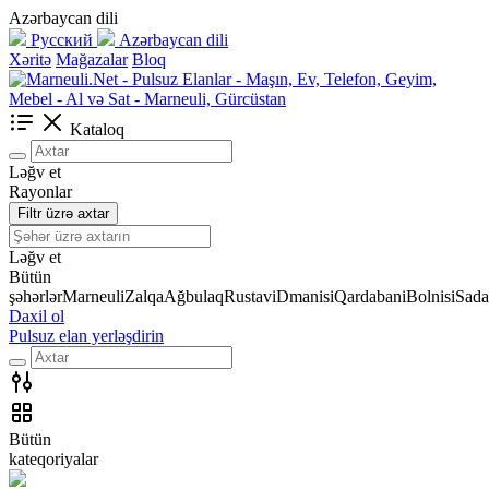
Azərbaycan dili
Русский
Azərbaycan dili
Xəritə
Mağazalar
Bloq
Kataloq
Ləğv et
Rayonlar
Filtr üzrə axtar
Ləğv et
Bütün
şəhərlər
Marneuli
Zalqa
Ağbulaq
Rustavi
Dmanisi
Qardabani
Bolnisi
Sada
Daxil ol
Pulsuz elan yerləşdirin
Bütün
kateqoriyalar