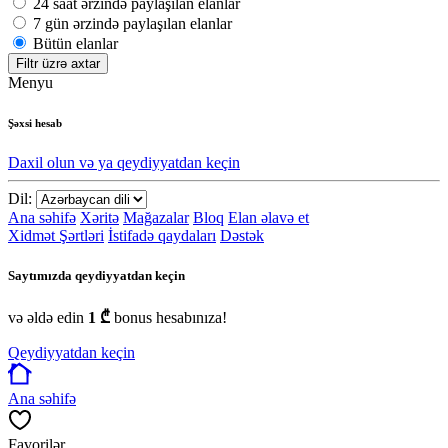
24 saat ərzində paylaşılan elanlar
7 gün ərzində paylaşılan elanlar
Bütün elanlar
Filtr üzrə axtar
Menyu
Şəxsi hesab
Daxil olun və ya qeydiyyatdan keçin
Dil:
Ana səhifə
Xəritə
Mağazalar
Bloq
Elan əlavə et
Xidmət Şərtləri
İstifadə qaydaları
Dəstək
Saytımızda qeydiyyatdan keçin
və əldə edin
1 ₾
bonus hesabınıza!
Qeydiyyatdan keçin
Ana səhifə
Favorilər