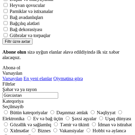
Heyvan qovucular
Parniklər və istixanalar
Bağ avadanlıqları
Bağçılıq alətləri
Bağ dekorasiyası
Gübrələr və torpaqlar
Filtr üzrə axtar
Abone olun
sizə uyğun elanlar əlavə edildiyində ilk siz xəbər
alacaqsız.
Abonə ol
Varsayılan
Varsayılan
En yeni elanlar
Qiymətinə görə
Filtrlər
Şəhər və ya rayon
Kateqoriya
Seçilməyib
Bütün kateqoriyalar
Daşınmaz əmlak
Nəqliyyat
Elektronika
Ev və bağ üçün
Şəxsi əşyalar
Uşaq dünyası
Gözəllik və sağlamlıq
Təmir və tikinti
İdman və istirahət
Xidmətlər
Biznes
Vakansiyalar
Hobbi və əyləncə