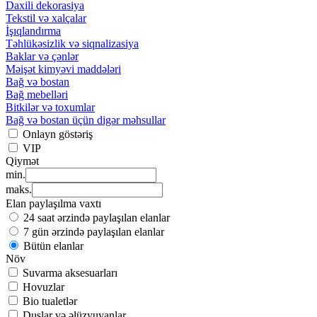
Daxili dekorasiya
Tekstil və xalçalar
İşıqlandırma
Təhlükəsizlik və siqnalizasiya
Baklar və çənlər
Məişət kimyəvi maddələri
Bağ və bostan
Bağ mebelləri
Bitkilər və toxumlar
Bağ və bostan üçün digər məhsullar
Onlayn göstəriş
VIP
Qiymət
min.
maks.
Elan paylaşılma vaxtı
24 saat ərzində paylaşılan elanlar
7 gün ərzində paylaşılan elanlar
Bütün elanlar
Növ
Suvarma aksesuarları
Hovuzlar
Bio tualetlər
Duşlar və əlüzyuyanlar