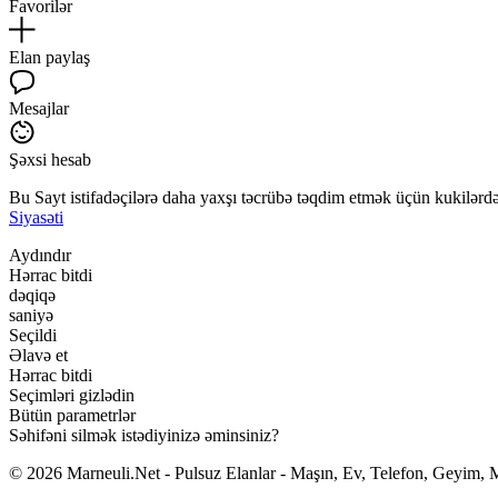
Favorilər
Elan paylaş
Mesajlar
Şəxsi hesab
Bu Sayt istifadəçilərə daha yaxşı təcrübə təqdim etmək üçün kukilərdən
Siyasəti
Aydındır
Hərrac bitdi
dəqiqə
saniyə
Seçildi
Əlavə et
Hərrac bitdi
Seçimləri gizlədin
Bütün parametrlər
Səhifəni silmək istədiyinizə əminsiniz?
© 2026 Marneuli.Net - Pulsuz Elanlar - Maşın, Ev, Telefon, Geyim, M