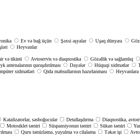
ronika
Ev və bağ üçün
Şəxsi əşyalar
Uşaq dünyası
Gözə
şləri
Heyvanlar
r və tikinti
Avtoservis və diaqnostika
Gözəllik və sağlamlıq
yk antenalarının quraşdırılması
Dayələr
Hüquqi xidmətlər
püter xidmətləri
Qida məhsullarının hazırlanması
Heyvanlara 
Katalizatorlar, səsboğucular
Detallaşdırma
Diaqnostika, avtom
Motosiklet təmiri
Süspansiyonun təmiri
Sükan təmiri
Yan
rılması
Quru təmizləmə, yuyulma və cilalama
Təkər işi
Avtom