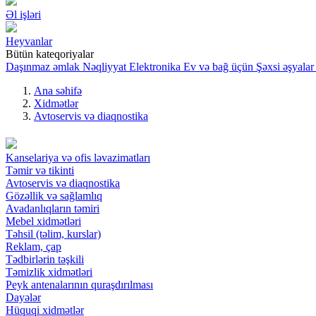
Əl işləri
Heyvanlar
Bütün kateqoriyalar
Daşınmaz əmlak
Nəqliyyat
Elektronika
Ev və bağ üçün
Şəxsi əşyalar
Ana səhifə
Xidmətlər
Avtoservis və diaqnostika
Kanselariya və ofis ləvazimatları
Təmir və tikinti
Avtoservis və diaqnostika
Gözəllik və sağlamlıq
Avadanlıqların təmiri
Mebel xidmətləri
Təhsil (təlim, kurslar)
Reklam, çap
Tədbirlərin təşkili
Təmizlik xidmətləri
Peyk antenalarının quraşdırılması
Dayələr
Hüquqi xidmətlər