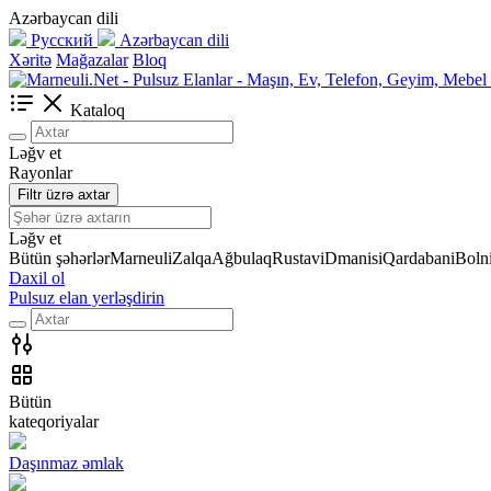
Azərbaycan dili
Русский
Azərbaycan dili
Xəritə
Mağazalar
Bloq
Kataloq
Ləğv et
Rayonlar
Filtr üzrə axtar
Ləğv et
Bütün şəhərlər
Marneuli
Zalqa
Ağbulaq
Rustavi
Dmanisi
Qardabani
Bolni
Daxil ol
Pulsuz elan yerləşdirin
Bütün
kateqoriyalar
Daşınmaz əmlak