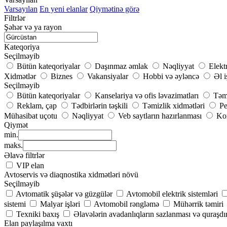
Varsayılan
En yeni elanlar
Qiymətinə görə
Filtrlər
Şəhər və ya rayon
Kateqoriya
Seçilməyib
Bütün kateqoriyalar
Daşınmaz əmlak
Nəqliyyat
Elekt
Xidmətlər
Biznes
Vakansiyalar
Hobbi və əyləncə
Əl i
Seçilməyib
Bütün kateqoriyalar
Kanselariya və ofis ləvazimatları
Təmi
Reklam, çap
Tədbirlərin təşkili
Təmizlik xidmətləri
Pe
Mühasibat uçotu
Nəqliyyat
Veb saytların hazırlanması
Kom
Qiymət
min.
maks.
Əlavə filtrlər
VIP elan
Avtoservis və diaqnostika xidmətləri növü
Seçilməyib
Avtomatik şüşələr və güzgülər
Avtomobil elektrik sistemləri
sistemi
Malyar işləri
Avtomobil rəngləmə
Mühərrik təmiri
Texniki baxış
Əlavələrin avadanlıqların sazlanması və quraşdı
Elan paylaşılma vaxtı