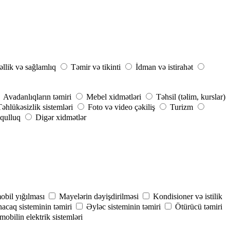
llik və sağlamlıq
Təmir və tikinti
İdman və istirahət
Avadanlıqların təmiri
Mebel xidmətləri
Təhsil (təlim, kurslar)
Təhlükəsizlik sistemləri
Foto və video çəkiliş
Turizm
qulluq
Digər xidmətlər
obil yığılması
Mayelərin dəyişdirilməsi
Kondisioner və istilik
acaq sisteminin təmiri
Əyləc sisteminin təmiri
Ötürücü təmiri
obilin elektrik sistemləri