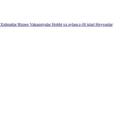
Xidmətlər
Biznes
Vakansiyalar
Hobbi və əyləncə
Əl işləri
Heyvanlar