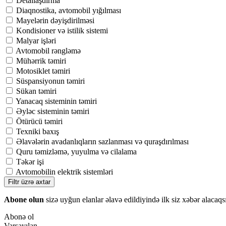
Detallaşdırma
Diaqnostika, avtomobil yığılması
Mayelərin dəyişdirilməsi
Kondisioner və istilik sistemi
Malyar işləri
Avtomobil rəngləmə
Mühərrik təmiri
Motosiklet təmiri
Süspansiyonun təmiri
Sükan təmiri
Yanacaq sisteminin təmiri
Əyləc sisteminin təmiri
Ötürücü təmiri
Texniki baxış
Əlavələrin avadanlıqların sazlanması və quraşdırılması
Quru təmizləmə, yuyulma və cilalama
Təkər işi
Avtomobilin elektrik sistemləri
Filtr üzrə axtar
Abone olun
sizə uyğun elanlar əlavə edildiyində ilk siz xəbər alacaqs
Abonə ol
Varsayılan