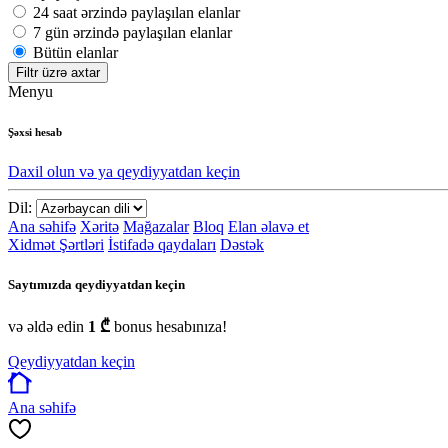
24 saat ərzində paylaşılan elanlar
7 gün ərzində paylaşılan elanlar
Bütün elanlar
Filtr üzrə axtar
Menyu
Şəxsi hesab
Daxil olun və ya qeydiyyatdan keçin
Dil:
Ana səhifə
Xəritə
Mağazalar
Bloq
Elan əlavə et
Xidmət Şərtləri
İstifadə qaydaları
Dəstək
Saytımızda qeydiyyatdan keçin
və əldə edin
1 ₾
bonus hesabınıza!
Qeydiyyatdan keçin
Ana səhifə