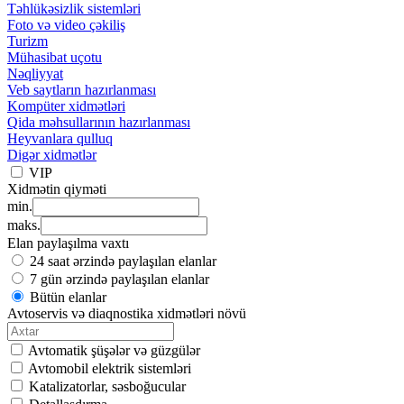
Təhlükəsizlik sistemləri
Foto və video çəkiliş
Turizm
Mühasibat uçotu
Nəqliyyat
Veb saytların hazırlanması
Kompüter xidmətləri
Qida məhsullarının hazırlanması
Heyvanlara qulluq
Digər xidmətlər
VIP
Xidmətin qiyməti
min.
maks.
Elan paylaşılma vaxtı
24 saat ərzində paylaşılan elanlar
7 gün ərzində paylaşılan elanlar
Bütün elanlar
Avtoservis və diaqnostika xidmətləri növü
Avtomatik şüşələr və güzgülər
Avtomobil elektrik sistemləri
Katalizatorlar, səsboğucular