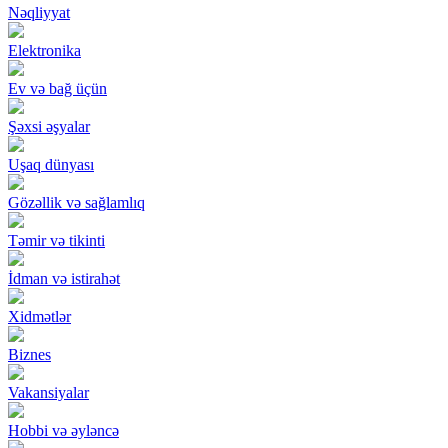
Nəqliyyat
Elektronika
Ev və bağ üçün
Şəxsi əşyalar
Uşaq dünyası
Gözəllik və sağlamlıq
Təmir və tikinti
İdman və istirahət
Xidmətlər
Biznes
Vakansiyalar
Hobbi və əyləncə