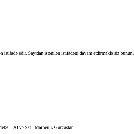
 istifadə edir. Saytdan istənilən istifadəni davam etdirməklə siz bununl
ebel - Al və Sat - Marneuli, Gürcüstan