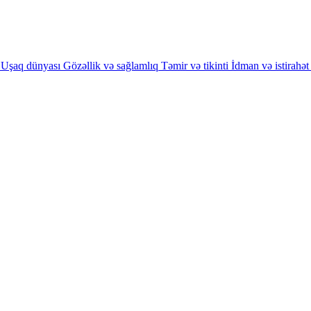
Uşaq dünyası
Gözəllik və sağlamlıq
Təmir və tikinti
İdman və istirahət