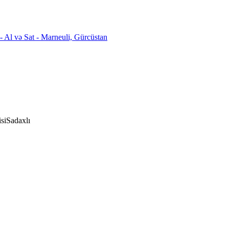
si
Sadaxlı