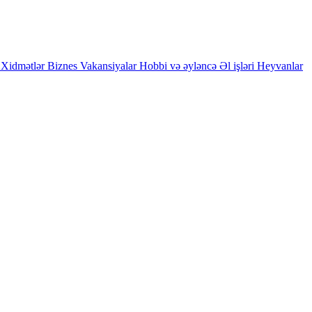
Xidmətlər
Biznes
Vakansiyalar
Hobbi və əyləncə
Əl işləri
Heyvanlar