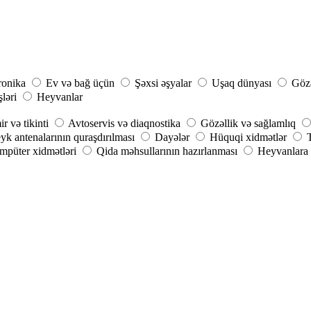
ronika
Ev və bağ üçün
Şəxsi əşyalar
Uşaq dünyası
Gözə
şləri
Heyvanlar
r və tikinti
Avtoservis və diaqnostika
Gözəllik və sağlamlıq
yk antenalarının quraşdırılması
Dayələr
Hüquqi xidmətlər
püter xidmətləri
Qida məhsullarının hazırlanması
Heyvanlara 