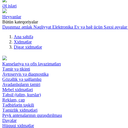
Əl işləri
Heyvanlar
Bütün kateqoriyalar
Daşınmaz əmlak
Nəqliyyat
Elektronika
Ev və bağ üçün
Şəxsi əşyalar
Ana səhifə
Xidmətlər
Digər xidmətlər
Kanselariya və ofis ləvazimatları
Təmir və tikinti
Avtoservis və diaqnostika
Gözəllik və sağlamlıq
Avadanlıqların təmiri
Mebel xidmətləri
Təhsil (təlim, kurslar)
Reklam, çap
Tədbirlərin təşkili
Təmizlik xidmətləri
Peyk antenalarının quraşdırılması
Dayələr
Hüquqi xidmətlər