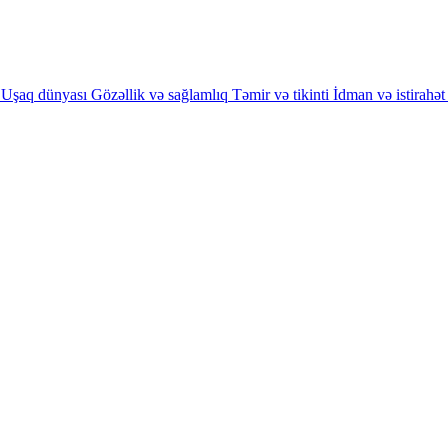
Uşaq dünyası
Gözəllik və sağlamlıq
Təmir və tikinti
İdman və istirahət