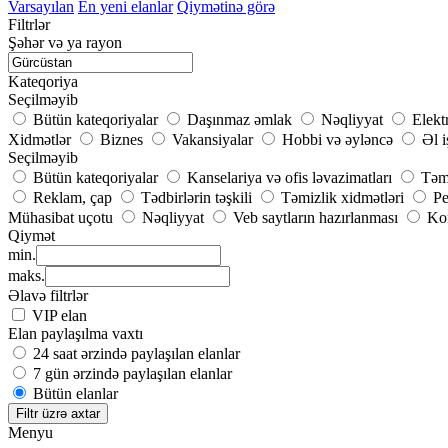
Varsayılan
En yeni elanlar
Qiymətinə görə
Filtrlər
Şəhər və ya rayon
Kateqoriya
Seçilməyib
Bütün kateqoriyalar
Daşınmaz əmlak
Nəqliyyat
Elekt
Xidmətlər
Biznes
Vakansiyalar
Hobbi və əyləncə
Əl i
Seçilməyib
Bütün kateqoriyalar
Kanselariya və ofis ləvazimatları
Təmi
Reklam, çap
Tədbirlərin təşkili
Təmizlik xidmətləri
Pe
Mühasibat uçotu
Nəqliyyat
Veb saytların hazırlanması
Kom
Qiymət
min.
maks.
Əlavə filtrlər
VIP elan
Elan paylaşılma vaxtı
24 saat ərzində paylaşılan elanlar
7 gün ərzində paylaşılan elanlar
Bütün elanlar
Filtr üzrə axtar
Menyu