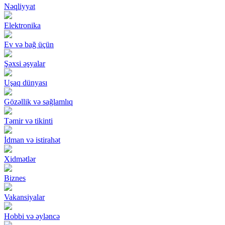
Nəqliyyat
Elektronika
Ev və bağ üçün
Şəxsi əşyalar
Uşaq dünyası
Gözəllik və sağlamlıq
Təmir və tikinti
İdman və istirahət
Xidmətlər
Biznes
Vakansiyalar
Hobbi və əyləncə