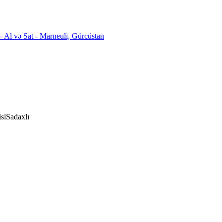
si
Sadaxlı