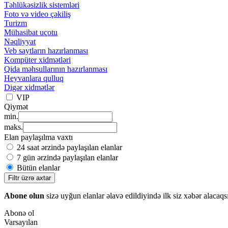
Təhlükəsizlik sistemləri
Foto və video çəkiliş
Turizm
Mühasibat uçotu
Nəqliyyat
Veb saytların hazırlanması
Kompüter xidmətləri
Qida məhsullarının hazırlanması
Heyvanlara qulluq
Digər xidmətlər
VIP
Qiymət
min.
maks.
Elan paylaşılma vaxtı
24 saat ərzində paylaşılan elanlar
7 gün ərzində paylaşılan elanlar
Bütün elanlar
Filtr üzrə axtar
Abone olun
sizə uyğun elanlar əlavə edildiyində ilk siz xəbər alacaqs
Abonə ol
Varsayılan