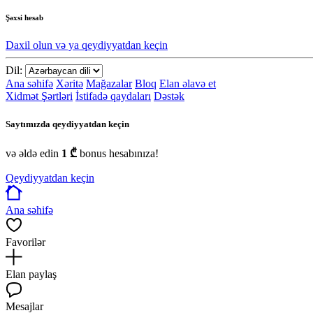
Şəxsi hesab
Daxil olun və ya qeydiyyatdan keçin
Dil:
Ana səhifə
Xəritə
Mağazalar
Bloq
Elan əlavə et
Xidmət Şərtləri
İstifadə qaydaları
Dəstək
Saytımızda qeydiyyatdan keçin
və əldə edin
1 ₾
bonus hesabınıza!
Qeydiyyatdan keçin
Ana səhifə
Favorilər
Elan paylaş
Mesajlar