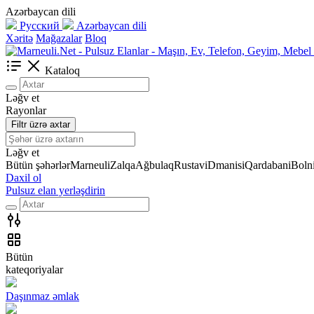
Azərbaycan dili
Русский
Azərbaycan dili
Xəritə
Mağazalar
Bloq
Kataloq
Ləğv et
Rayonlar
Filtr üzrə axtar
Ləğv et
Bütün şəhərlər
Marneuli
Zalqa
Ağbulaq
Rustavi
Dmanisi
Qardabani
Bolni
Daxil ol
Pulsuz elan yerləşdirin
Bütün
kateqoriyalar
Daşınmaz əmlak