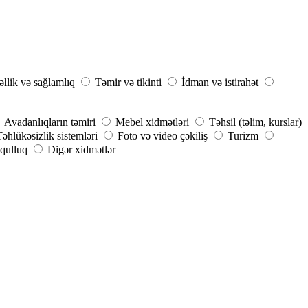
llik və sağlamlıq
Təmir və tikinti
İdman və istirahət
Avadanlıqların təmiri
Mebel xidmətləri
Təhsil (təlim, kurslar)
Təhlükəsizlik sistemləri
Foto və video çəkiliş
Turizm
qulluq
Digər xidmətlər