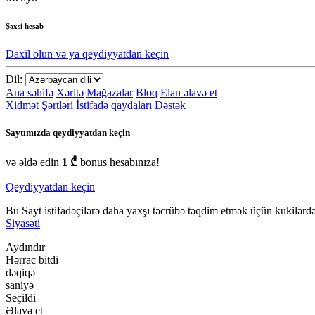
Şəxsi hesab
Daxil olun və ya qeydiyyatdan keçin
Dil:
Ana səhifə
Xəritə
Mağazalar
Bloq
Elan əlavə et
Xidmət Şərtləri
İstifadə qaydaları
Dəstək
Saytımızda qeydiyyatdan keçin
və əldə edin
1 ₾
bonus hesabınıza!
Qeydiyyatdan keçin
Bu Sayt istifadəçilərə daha yaxşı təcrübə təqdim etmək üçün kukilərdən
Siyasəti
Aydındır
Hərrac bitdi
dəqiqə
saniyə
Seçildi
Əlavə et