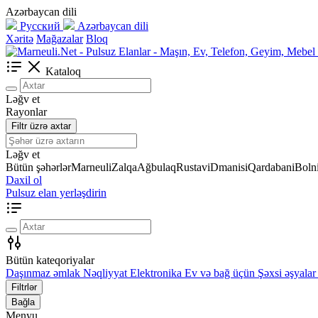
Azərbaycan dili
Русский
Azərbaycan dili
Xəritə
Mağazalar
Bloq
Kataloq
Ləğv et
Rayonlar
Filtr üzrə axtar
Ləğv et
Bütün şəhərlər
Marneuli
Zalqa
Ağbulaq
Rustavi
Dmanisi
Qardabani
Bolni
Daxil ol
Pulsuz elan yerləşdirin
Bütün kateqoriyalar
Daşınmaz əmlak
Nəqliyyat
Elektronika
Ev və bağ üçün
Şəxsi əşyalar
Filtrlər
Bağla
Menyu