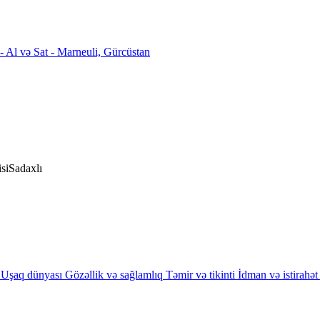
si
Sadaxlı
Uşaq dünyası
Gözəllik və sağlamlıq
Təmir və tikinti
İdman və istirahət