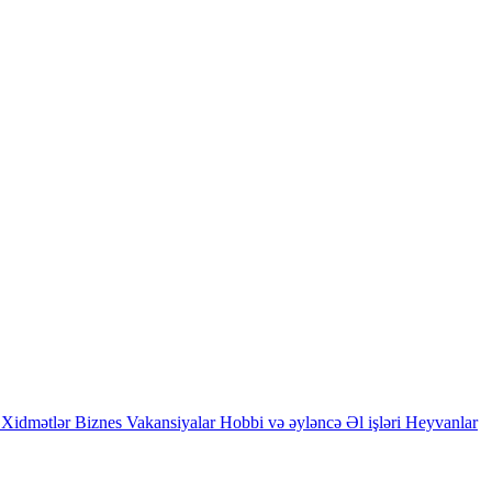
Xidmətlər
Biznes
Vakansiyalar
Hobbi və əyləncə
Əl işləri
Heyvanlar